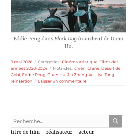
Eddie Peng dans
Black Dog (Gouzhen)
de Guan
Hu.
Publié
Catégories
9 mai 2026
Catégories :
Cinéma asiatique
,
Films des
le
Étiquettes
années 2020-2024
Mots-clés :
chien
,
Chine
,
Désert de
Gobi
,
Eddie Peng
,
Guan Hu
,
Jia Zhang-ke
,
Liya Tong
,
sur
réinsertion
Laisser un commentaire
Black
Dog
(2024)
de
Guan
Recherche
Hu
pour
RECHER
OK
titre de film – réalisateur – acteur
: