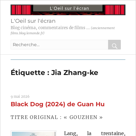
L'Oeil sur l'écran
Blog cinéma, commentaires de films ...
(anciennement
films.blog.lemonde.fr)
Recherche
pour
RECHER
OK
:
Étiquette :
Jia Zhang-ke
9 mai 2026
Black Dog (2024) de Guan Hu
TITRE ORIGINAL : « GOUZHEN »
Lang, la trentaine,