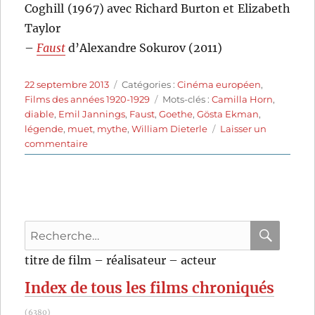
Coghill (1967) avec Richard Burton et Elizabeth
Taylor
–
Faust
d’Alexandre Sokurov (2011)
Publié
Catégories
22 septembre 2013
Catégories :
Cinéma européen
,
le
Étiquettes
Films des années 1920-1929
Mots-clés :
Camilla Horn
,
diable
,
Emil Jannings
,
Faust
,
Goethe
,
Gösta Ekman
,
légende
,
muet
,
mythe
,
William Dieterle
Laisser un
sur
commentaire
Faust
(1926)
de
F.W.
Murnau
Recherche
pour
RECHER
OK
titre de film – réalisateur – acteur
:
Index de tous les films chroniqués
(6380)