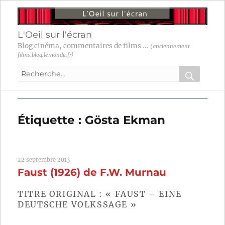
L'Oeil sur l'écran
Blog cinéma, commentaires de films ...
(anciennement
films.blog.lemonde.fr)
Recherche
pour
RECHER
OK
:
Étiquette :
Gösta Ekman
22 septembre 2013
Faust (1926) de F.W. Murnau
TITRE ORIGINAL : « FAUST – EINE
DEUTSCHE VOLKSSAGE »