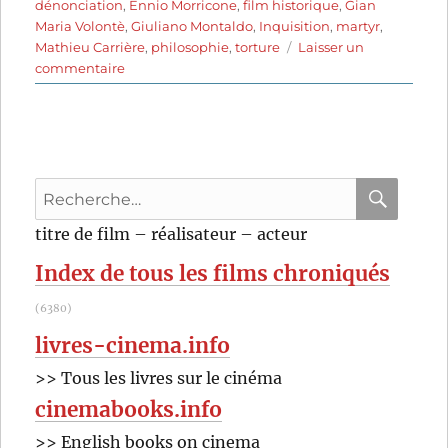
dénonciation
,
Ennio Morricone
,
film historique
,
Gian
Maria Volontè
,
Giuliano Montaldo
,
Inquisition
,
martyr
,
Mathieu Carrière
,
philosophie
,
torture
Laisser un
sur
commentaire
Giordano
Bruno
(1973)
de
Giuliano
Recherche
Montaldo
pour
RECHER
OK
titre de film – réalisateur – acteur
:
Index de tous les films chroniqués
(6380)
livres-cinema.info
>> Tous les livres sur le cinéma
cinemabooks.info
>> English books on cinema