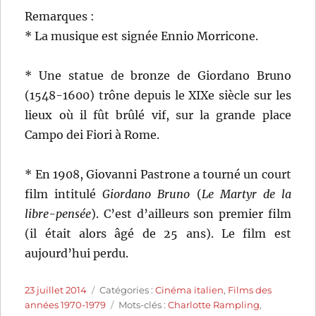
Remarques :
* La musique est signée Ennio Morricone.
* Une statue de bronze de Giordano Bruno
(1548-1600) trône depuis le XIXe siècle sur les
lieux où il fût brûlé vif, sur la grande place
Campo dei Fiori à Rome.
* En 1908, Giovanni Pastrone a tourné un court
film intitulé
Giordano Bruno
(
Le Martyr de la
libre-pensée
). C’est d’ailleurs son premier film
(il était alors âgé de 25 ans). Le film est
aujourd’hui perdu.
Publié
Catégories
23 juillet 2014
Catégories :
Cinéma italien
,
Films des
le
Étiquettes
années 1970-1979
Mots-clés :
Charlotte Rampling
,