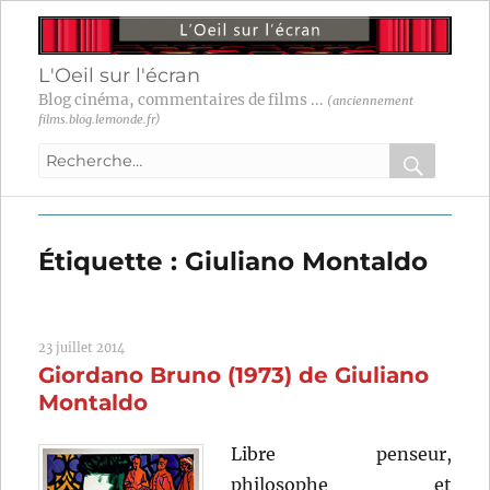
L'Oeil sur l'écran
Blog cinéma, commentaires de films ...
(anciennement
films.blog.lemonde.fr)
Recherche
pour
RECHER
OK
:
Étiquette :
Giuliano Montaldo
23 juillet 2014
Giordano Bruno (1973) de Giuliano
Montaldo
Libre penseur,
philosophe et