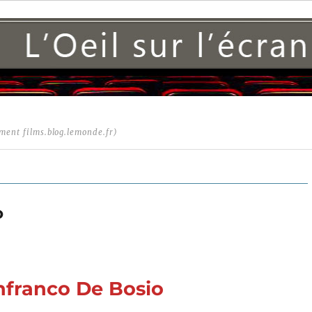
ment films.blog.lemonde.fr)
o
anfranco De Bosio