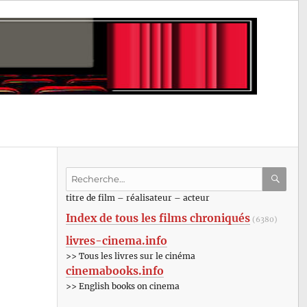
Recherche
pour
RECHE
OK
titre de film – réalisateur – acteur
:
Index de tous les films chroniqués
(6380)
livres-cinema.info
>> Tous les livres sur le cinéma
cinemabooks.info
>> English books on cinema