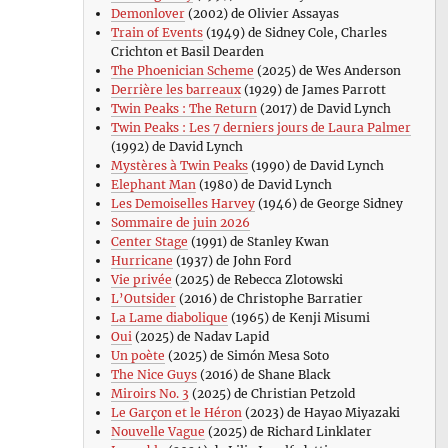
Demonlover
(2002) de Olivier Assayas
Train of Events
(1949) de Sidney Cole, Charles
Crichton et Basil Dearden
The Phoenician Scheme
(2025) de Wes Anderson
Derrière les barreaux
(1929) de James Parrott
Twin Peaks : The Return
(2017) de David Lynch
Twin Peaks : Les 7 derniers jours de Laura Palmer
(1992) de David Lynch
Mystères à Twin Peaks
(1990) de David Lynch
Elephant Man
(1980) de David Lynch
Les Demoiselles Harvey
(1946) de George Sidney
Sommaire de juin 2026
Center Stage
(1991) de Stanley Kwan
Hurricane
(1937) de John Ford
Vie privée
(2025) de Rebecca Zlotowski
L’Outsider
(2016) de Christophe Barratier
La Lame diabolique
(1965) de Kenji Misumi
Oui
(2025) de Nadav Lapid
Un poète
(2025) de Simón Mesa Soto
The Nice Guys
(2016) de Shane Black
Miroirs No. 3
(2025) de Christian Petzold
Le Garçon et le Héron
(2023) de Hayao Miyazaki
Nouvelle Vague
(2025) de Richard Linklater