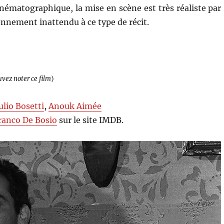
cinématographique, la mise en scène est très réaliste par
ronnement inattendu à ce type de récit.
uvez noter ce film
)
ulio Bosetti
,
Anouk Aimée
ranco De Bosio
sur le site IMDB.