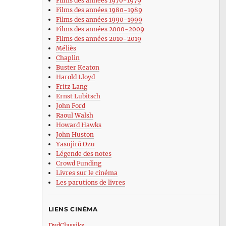
Films des années 1970-1979
Films des années 1980-1989
Films des années 1990-1999
Films des années 2000-2009
Films des années 2010-2019
Méliès
Chaplin
Buster Keaton
Harold Lloyd
Fritz Lang
Ernst Lubitsch
John Ford
Raoul Walsh
Howard Hawks
John Huston
Yasujirô Ozu
Légende des notes
Crowd Funding
Livres sur le cinéma
Les parutions de livres
LIENS CINÉMA
DvdClassiks