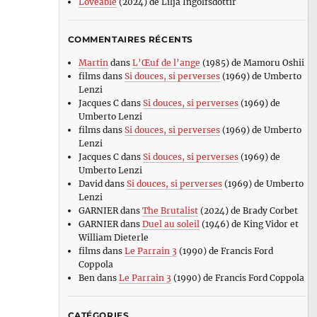
Loveable
(2024) de Lilja Ingolfsdottir
COMMENTAIRES RÉCENTS
Martin
dans
L’Œuf de l’ange
(1985) de Mamoru Oshii
films
dans
Si douces, si perverses
(1969) de Umberto
Lenzi
Jacques C
dans
Si douces, si perverses
(1969) de
Umberto Lenzi
films
dans
Si douces, si perverses
(1969) de Umberto
Lenzi
Jacques C
dans
Si douces, si perverses
(1969) de
Umberto Lenzi
David
dans
Si douces, si perverses
(1969) de Umberto
Lenzi
GARNIER
dans
The Brutalist
(2024) de Brady Corbet
GARNIER
dans
Duel au soleil
(1946) de King Vidor et
William Dieterle
films
dans
Le Parrain 3
(1990) de Francis Ford
Coppola
Ben
dans
Le Parrain 3
(1990) de Francis Ford Coppola
CATÉGORIES