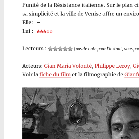
l’unité de la Résistance italienne. Sur le plan 
sa simplicité et la ville de Venise offre un envi
Elle
:
–
Lui
:
Lecteurs :
(
pas de note pour l'instant, vous po
Acteurs:
Gian Maria Volontè
,
Philippe Leroy
,
Gi
Voir la
fiche du film
et la filmographie de
Gianf