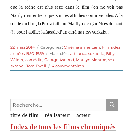
que la scène est plus sage dans le film (on ne voit pas
Marilyn en entier) que sur les affiches commerciales. A la
sortie du film, la Fox a fait une Marilyn de 15 mètres de haut
(!) pour habiller la façade d’un cinéma new yorkais…
Publié
Catégories
22 mars 2014
Catégories :
Cinéma américain
,
Films des
le
Étiquettes
années 1950-1959
Mots-clés :
attirance sexuelle
,
Billy
Wilder
,
comédie
,
George Axelrod
,
Marilyn Monroe
,
sex-
sur
symbol
,
Tom Ewell
4 commentaires
Sept
ans
de
réflexion
(1955)
Recherche
de
Billy
pour
RECHER
OK
titre de film – réalisateur – acteur
Wilder
:
Index de tous les films chroniqués