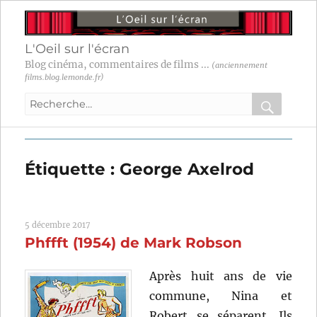
L'Oeil sur l'écran
Blog cinéma, commentaires de films ...
(anciennement
films.blog.lemonde.fr)
Recherche
pour
RECHER
OK
:
Étiquette :
George Axelrod
5 décembre 2017
Phffft (1954) de Mark Robson
Après huit ans de vie
commune, Nina et
Robert se séparent. Ils