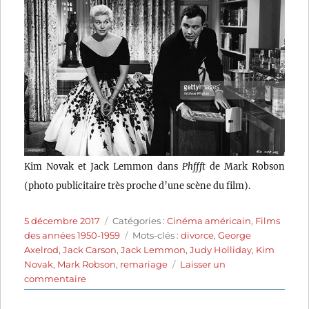
Kim Novak et Jack Lemmon dans
Phffft
de Mark Robson
(photo publicitaire très proche d’une scène du film).
Publié
Catégories
5 décembre 2017
Catégories :
Cinéma américain
,
Films
le
Étiquettes
des années 1950-1959
Mots-clés :
divorce
,
George
Axelrod
,
Jack Carson
,
Jack Lemmon
,
Judy Holliday
,
Kim
Novak
,
Mark Robson
,
remariage
Laisser un
sur
commentaire
Phffft
(1954)