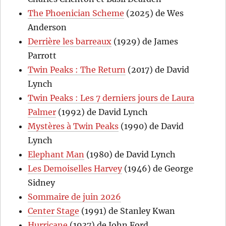
The Phoenician Scheme
(2025) de Wes
Anderson
Derrière les barreaux
(1929) de James
Parrott
Twin Peaks : The Return
(2017) de David
Lynch
Twin Peaks : Les 7 derniers jours de Laura
Palmer
(1992) de David Lynch
Mystères à Twin Peaks
(1990) de David
Lynch
Elephant Man
(1980) de David Lynch
Les Demoiselles Harvey
(1946) de George
Sidney
Sommaire de juin 2026
Center Stage
(1991) de Stanley Kwan
Hurricane
(1937) de John Ford