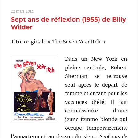
de
22 mars 2014
Mark
Sept ans de réflexion (1955) de Billy
Robson
Wilder
Titre original : « The Seven Year Itch »
Dans un New York en
pleine canicule, Robert
Sherman se retrouve
seul après le départ de
femme et enfant pour les
vacances d’été. Il fait
connaissance d’une
jeune femme blonde qui
occupe temporairement
l’appartement au dessus du sien…
Sept ans de