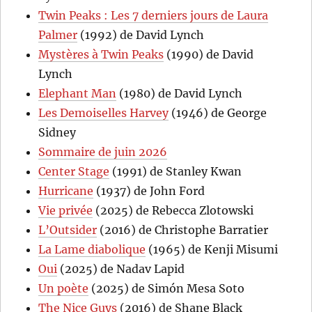
Twin Peaks : Les 7 derniers jours de Laura
Palmer
(1992) de David Lynch
Mystères à Twin Peaks
(1990) de David
Lynch
Elephant Man
(1980) de David Lynch
Les Demoiselles Harvey
(1946) de George
Sidney
Sommaire de juin 2026
Center Stage
(1991) de Stanley Kwan
Hurricane
(1937) de John Ford
Vie privée
(2025) de Rebecca Zlotowski
L’Outsider
(2016) de Christophe Barratier
La Lame diabolique
(1965) de Kenji Misumi
Oui
(2025) de Nadav Lapid
Un poète
(2025) de Simón Mesa Soto
The Nice Guys
(2016) de Shane Black