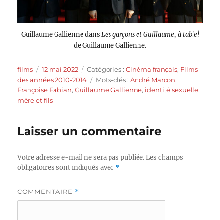
Guillaume Gallienne dans
Les garçons et Guillaume, à table!
de Guillaume Gallienne.
Auteur
Publié
Catégories
films
12 mai 2022
Catégories :
Cinéma français
,
Films
le
Étiquettes
des années 2010-2014
Mots-clés :
André Marcon
,
Françoise Fabian
,
Guillaume Gallienne
,
identité sexuelle
,
mère et fils
Laisser un commentaire
Votre adresse e-mail ne sera pas publiée.
Les champs
obligatoires sont indiqués avec
*
COMMENTAIRE
*