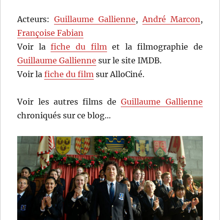
Acteurs:
Guillaume Gallienne
,
André Marcon
,
Françoise Fabian
Voir la
fiche du film
et la filmographie de
Guillaume Gallienne
sur le site IMDB.
Voir la
fiche du film
sur AlloCiné.
Voir les autres films de
Guillaume Gallienne
chroniqués sur ce blog…