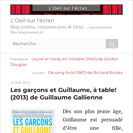
L'Oeil sur l'écran
Blog cinéma, commentaires de films ...
(anciennement
films.blog.lemonde.fr)
Recherche
pour
RECHER
OK
Publication
Navigation
Laurel et Hardy en croisière (1940) de Gordon
:
Précédent
précédente :
Douglas
Publication
de
De sang-froid (1967) de Richard Brooks
Suivant
suivante :
l’article
12 mai 2022
Les garçons et Guillaume, à table!
(2013) de Guillaume Gallienne
Dès son plus jeune âge,
Guillaume est persuadé
d’être une fille,