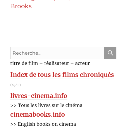
Brooks
suivante :
Recherche
pour
RECHER
OK
titre de film – réalisateur – acteur
:
Index de tous les films chroniqués
(6380)
livres-cinema.info
>> Tous les livres sur le cinéma
cinemabooks.info
>> English books on cinema