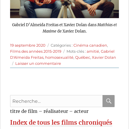
Gabriel D’Almeida Freitas et Xavier Dolan dans
Matthias et
Maxime
de Xavier Dolan.
Publié
Catégories
19 septembre 2020
Catégories :
Cinéma canadien
,
le
Étiquettes
Films des années 2015-2019
Mots-clés :
amitié
,
Gabriel
D'Almeida Freitas
,
homosexualité
,
Québec
,
Xavier Dolan
sur
Laisser un commentaire
Matthias
et
Maxime
(2019)
de
Recherche
Xavier
Dolan
pour
RECHER
OK
titre de film – réalisateur – acteur
:
Index de tous les films chroniqués