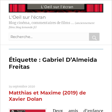
L'Oeil sur l'écran
Blog cinéma, commentaires de films ...
(anciennement
films.blog.lemonde.fr)
Recherche
pour
RECHER
OK
:
Étiquette :
Gabriel D’Almeida
Freitas
19 septembre 2020
Matthias et Maxime (2019) de
Xavier Dolan
Deux amis d’enfance