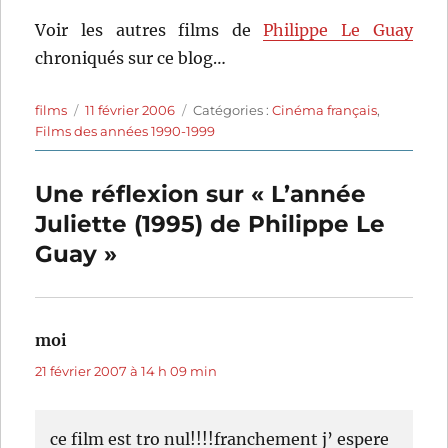
Voir les autres films de
Philippe Le Guay
chroniqués sur ce blog…
Auteur
Publié
Catégories
films
11 février 2006
Catégories :
Cinéma français
,
le
Films des années 1990-1999
Une réflexion sur « L’année
Juliette (1995) de Philippe Le
Guay »
moi
dit :
21 février 2007 à 14 h 09 min
ce film est tro nul!!!!franchement j’ espere