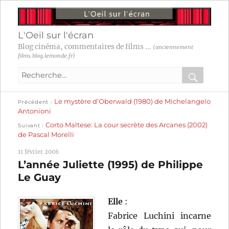
L'Oeil sur l'écran
Blog cinéma, commentaires de films ...
(anciennement
films.blog.lemonde.fr)
Recherche
pour
RECHER
OK
Publication
Navigation
Le mystère d’Oberwald (1980) de Michelangelo
:
Précédent
précédente :
Antonioni
Publication
de
Corto Maltese: La cour secrète des Arcanes (2002)
Suivant
suivante :
de Pascal Morelli
l’article
11 février 2006
L’année Juliette (1995) de Philippe
Le Guay
Elle
:
Fabrice Luchini incarne