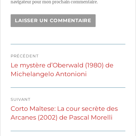
navigateur pour mon prochain commentaire.
Navigation
PRÉCÉDENT
de
Le mystère d’Oberwald (1980) de
Publication
Michelangelo Antonioni
précédente :
l’article
SUIVANT
Corto Maltese: La cour secrète des
Publication
Arcanes (2002) de Pascal Morelli
suivante :