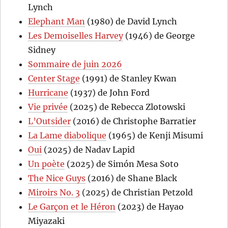
Lynch
Elephant Man
(1980) de David Lynch
Les Demoiselles Harvey
(1946) de George
Sidney
Sommaire de juin 2026
Center Stage
(1991) de Stanley Kwan
Hurricane
(1937) de John Ford
Vie privée
(2025) de Rebecca Zlotowski
L’Outsider
(2016) de Christophe Barratier
La Lame diabolique
(1965) de Kenji Misumi
Oui
(2025) de Nadav Lapid
Un poète
(2025) de Simón Mesa Soto
The Nice Guys
(2016) de Shane Black
Miroirs No. 3
(2025) de Christian Petzold
Le Garçon et le Héron
(2023) de Hayao
Miyazaki