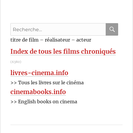
Recherche
pour
RECHER
OK
titre de film – réalisateur – acteur
:
Index de tous les films chroniqués
(6380)
livres-cinema.info
>> Tous les livres sur le cinéma
cinemabooks.info
>> English books on cinema