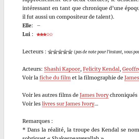
intéressant en tant que chronique d’une époque
il fut aussi un compositeur de talent).
Elle
:
–
Lui
:
Lecteurs :
(
pas de note pour l'instant, vous po
Acteurs:
Shashi Kapoor
,
Felicity Kendal
,
Geoffr
Voir la
fiche du film
et la filmographie de
James
Voir les autres films de
James Ivory
chroniqués 
Voir les
livres sur James Ivory
…
Remarques :
* Dans la réalité, la troupe des Kendal se no
sobriquet « Shakespearewallah ».