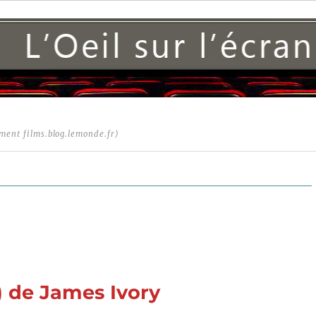
ment films.blog.lemonde.fr)
) de James Ivory