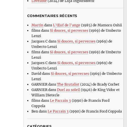
Loveable
(2024) de Lilja Ingolfsdottir
COMMENTAIRES RÉCENTS
Martin
dans
L’Œuf de l’ange
(1985) de Mamoru Oshii
films
dans
Si douces, si perverses
(1969) de Umberto
Lenzi
Jacques C
dans
Si douces, si perverses
(1969) de
Umberto Lenzi
films
dans
Si douces, si perverses
(1969) de Umberto
Lenzi
Jacques C
dans
Si douces, si perverses
(1969) de
Umberto Lenzi
David
dans
Si douces, si perverses
(1969) de Umberto
Lenzi
GARNIER
dans
The Brutalist
(2024) de Brady Corbet
GARNIER
dans
Duel au soleil
(1946) de King Vidor et
William Dieterle
films
dans
Le Parrain 3
(1990) de Francis Ford
Coppola
Ben
dans
Le Parrain 3
(1990) de Francis Ford Coppola
CATÉGORIES