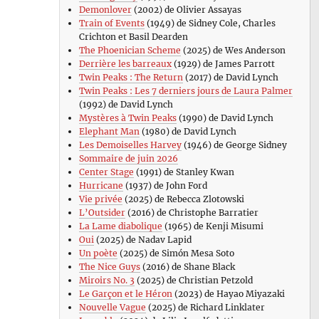
Demonlover
(2002) de Olivier Assayas
Train of Events
(1949) de Sidney Cole, Charles
Crichton et Basil Dearden
The Phoenician Scheme
(2025) de Wes Anderson
Derrière les barreaux
(1929) de James Parrott
Twin Peaks : The Return
(2017) de David Lynch
Twin Peaks : Les 7 derniers jours de Laura Palmer
(1992) de David Lynch
Mystères à Twin Peaks
(1990) de David Lynch
Elephant Man
(1980) de David Lynch
Les Demoiselles Harvey
(1946) de George Sidney
Sommaire de juin 2026
Center Stage
(1991) de Stanley Kwan
Hurricane
(1937) de John Ford
Vie privée
(2025) de Rebecca Zlotowski
L’Outsider
(2016) de Christophe Barratier
La Lame diabolique
(1965) de Kenji Misumi
Oui
(2025) de Nadav Lapid
Un poète
(2025) de Simón Mesa Soto
The Nice Guys
(2016) de Shane Black
Miroirs No. 3
(2025) de Christian Petzold
Le Garçon et le Héron
(2023) de Hayao Miyazaki
Nouvelle Vague
(2025) de Richard Linklater