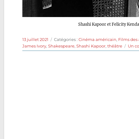
Shashi Kapoor et Felicity Kend
Publié
Catégories
13 juillet 2021
Catégories :
Cinéma américain
,
Films des
le
James Ivory
,
Shakespeare
,
Shashi Kapoor
,
théâtre
Un c