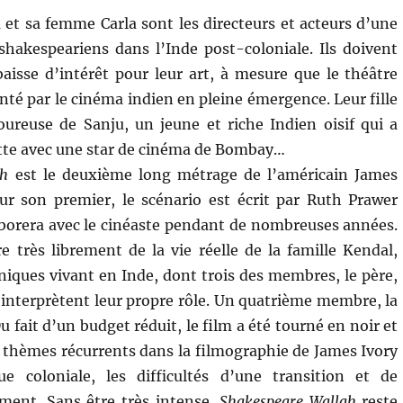
t sa femme Carla sont les directeurs et acteurs d’une
shakespeariens dans l’Inde post-coloniale. Ils doivent
aisse d’intérêt pour leur art, à mesure que le théâtre
nté par le cinéma indien en pleine émergence. Leur fille
ureuse de Sanju, un jeune et riche Indien oisif qui a
tte avec une star de cinéma de Bombay…
ah
est le deuxième long métrage de l’américain James
r son premier, le scénario est écrit par Ruth Prawer
aborera avec le cinéaste pendant de nombreuses années.
re très librement de la vie réelle de la famille Kendal,
iques vivant en Inde, dont trois des membres, le père,
e, interprètent leur propre rôle. Un quatrième membre, la
u fait d’un budget réduit, le film a été tourné en noir et
es thèmes récurrents dans la filmographie de James Ivory
 coloniale, les difficultés d’une transition et de
ment. Sans être très intense,
Shakespeare Wallah
reste