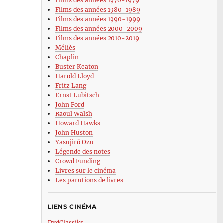
Films des années 1970-1979
Films des années 1980-1989
Films des années 1990-1999
Films des années 2000-2009
Films des années 2010-2019
Méliès
Chaplin
Buster Keaton
Harold Lloyd
Fritz Lang
Ernst Lubitsch
John Ford
Raoul Walsh
Howard Hawks
John Huston
Yasujirô Ozu
Légende des notes
Crowd Funding
Livres sur le cinéma
Les parutions de livres
LIENS CINÉMA
DvdClassiks