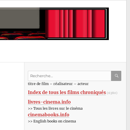
Recherche
pour
RECHE
OK
titre de film – réalisateur – acteur
:
Index de tous les films chroniqués
(6380)
livres-cinema.info
>> Tous les livres sur le cinéma
cinemabooks.info
>> English books on cinema