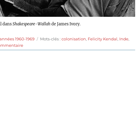
al dans
Shakespeare-Wallah
de James Ivory.
Étiquettes
 années 1960-1969
Mots-clés :
colonisation
,
Felicity Kendal
,
Inde
,
sur
ommentaire
Shakespeare
Wallah
(1965)
de
James
Ivory