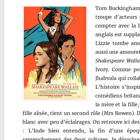
Tom Buckingham e
troupe d’acteurs 
compter avec la b
anglais est suppla
Lizzie tombe amo
aussi une amoure
Shakespeare Wall
Ivory. Comme pou
Jhabvala qui coll
L’histoire s’inspi
comédiens britann
la mère et la fill
fille aînée, tient un second rôle (Mrs Bowen). D
blanc avec peu d’éclairages. On retrouve ici d
: L’Inde bien entendu, la fin d’une époque
rapprochement des deux cultures, le déracine