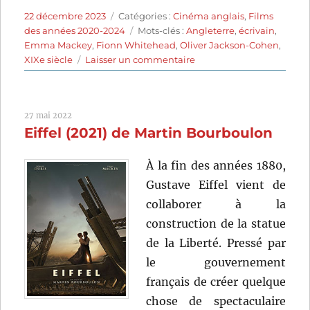
Publié
Catégories
22 décembre 2023
Catégories :
Cinéma anglais
,
Films
le
Étiquettes
des années 2020-2024
Mots-clés :
Angleterre
,
écrivain
,
Emma Mackey
,
Fionn Whitehead
,
Oliver Jackson-Cohen
,
sur
XIXe siècle
Laisser un commentaire
Emily
(2022)
de
27 mai 2022
Frances
Eiffel (2021) de Martin Bourboulon
O’Connor
À la fin des années 1880,
Gustave Eiffel vient de
collaborer à la
construction de la statue
de la Liberté. Pressé par
le gouvernement
français de créer quelque
chose de spectaculaire