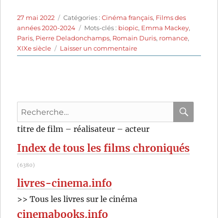
Publié
Catégories
27 mai 2022
Catégories :
Cinéma français
,
Films des
le
Étiquettes
années 2020-2024
Mots-clés :
biopic
,
Emma Mackey
,
Paris
,
Pierre Deladonchamps
,
Romain Duris
,
romance
,
sur
XIXe siècle
Laisser un commentaire
Eiffel
(2021)
de
Martin
Bourboulon
Recherche
pour
RECHER
OK
titre de film – réalisateur – acteur
:
Index de tous les films chroniqués
(6380)
livres-cinema.info
>> Tous les livres sur le cinéma
cinemabooks.info