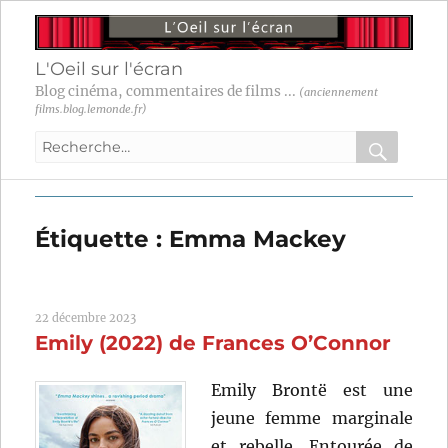
L'Oeil sur l'écran
Blog cinéma, commentaires de films ...
(anciennement
films.blog.lemonde.fr)
Recherche
pour
RECHER
OK
:
Étiquette :
Emma Mackey
22 décembre 2023
Emily (2022) de Frances O’Connor
Emily Brontë est une
jeune femme marginale
et rebelle. Entourée de