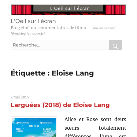
L'Oeil sur l'écran
Blog cinéma, commentaires de films ...
(anciennement
films.blog.lemonde.fr)
Recherche
pour
RECHER
OK
:
Étiquette :
Eloïse Lang
3 mai 2019
Larguées (2018) de Eloïse Lang
Alice et Rose sont deux
sœurs totalement
différentes, l’une est