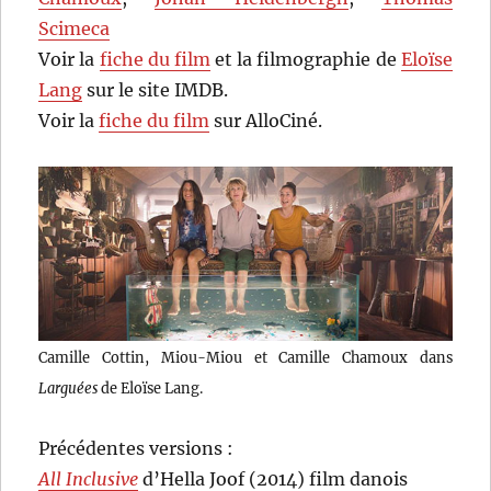
Scimeca
Voir la
fiche du film
et la filmographie de
Eloïse
Lang
sur le site IMDB.
Voir la
fiche du film
sur AlloCiné.
Camille Cottin, Miou-Miou et Camille Chamoux dans
Larguées
de Eloïse Lang.
Précédentes versions :
All Inclusive
d’Hella Joof (2014) film danois