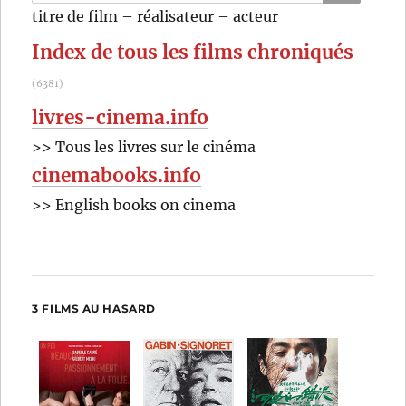
pour
RECHER
OK
titre de film – réalisateur – acteur
:
Index de tous les films chroniqués
(6381)
livres-cinema.info
>> Tous les livres sur le cinéma
cinemabooks.info
>> English books on cinema
3 FILMS AU HASARD