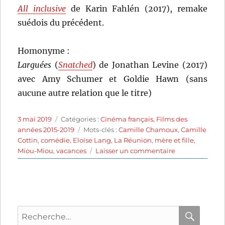
All inclusive
de Karin Fahlén (2017), remake
suédois du précédent.
Homonyme :
Larguées
(
Snatched
) de Jonathan Levine (2017)
avec Amy Schumer et Goldie Hawn (sans
aucune autre relation que le titre)
Publié
Catégories
3 mai 2019
Catégories :
Cinéma français
,
Films des
le
Étiquettes
années 2015-2019
Mots-clés :
Camille Chamoux
,
Camille
Cottin
,
comédie
,
Eloïse Lang
,
La Réunion
,
mère et fille
,
sur
Miou-Miou
,
vacances
Laisser un commentaire
Larguées
(2018)
de
Eloïse
Lang
Recherche