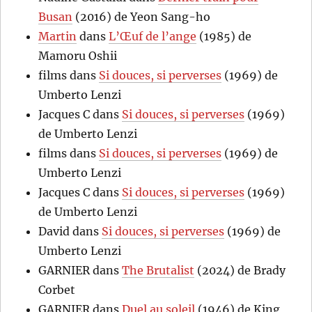
Busan
(2016) de Yeon Sang-ho
Martin
dans
L’Œuf de l’ange
(1985) de
Mamoru Oshii
films
dans
Si douces, si perverses
(1969) de
Umberto Lenzi
Jacques C
dans
Si douces, si perverses
(1969)
de Umberto Lenzi
films
dans
Si douces, si perverses
(1969) de
Umberto Lenzi
Jacques C
dans
Si douces, si perverses
(1969)
de Umberto Lenzi
David
dans
Si douces, si perverses
(1969) de
Umberto Lenzi
GARNIER
dans
The Brutalist
(2024) de Brady
Corbet
GARNIER
dans
Duel au soleil
(1946) de King