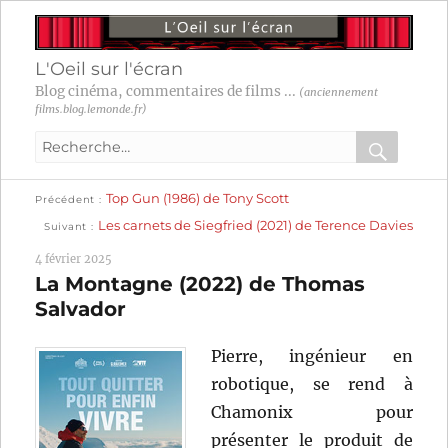
L'Oeil sur l'écran
Blog cinéma, commentaires de films ...
(anciennement
films.blog.lemonde.fr)
Recherche
pour
RECHER
OK
Publication
Navigation
Top Gun (1986) de Tony Scott
:
Précédent
précédente :
Publication
Les carnets de Siegfried (2021) de Terence Davies
Suivant
suivante :
de
4 février 2025
l’article
La Montagne (2022) de Thomas
Salvador
Pierre, ingénieur en
robotique, se rend à
Chamonix pour
présenter le produit de