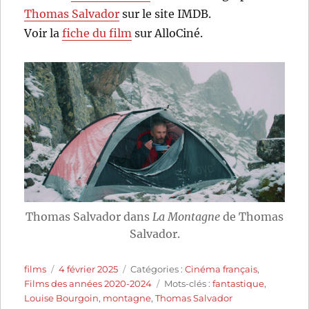
Thomas Salvador
sur le site IMDB.
Voir la
fiche du film
sur AlloCiné.
Thomas Salvador dans
La Montagne
de Thomas
Salvador.
Auteur
Publié
Catégories
films
4 février 2025
Catégories :
Cinéma français
,
le
Étiquettes
Films des années 2020-2024
Mots-clés :
fantastique
,
Louise Bourgoin
,
montagne
,
Thomas Salvador