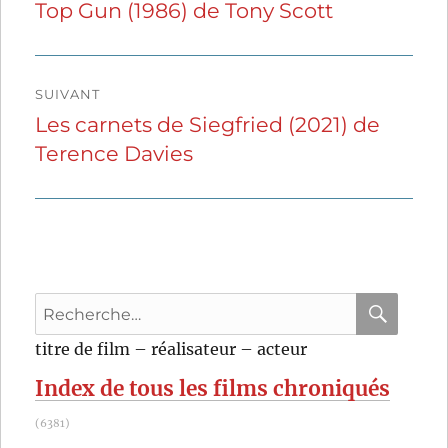
de
Top Gun (1986) de Tony Scott
Publication
précédente :
l’article
SUIVANT
Les carnets de Siegfried (2021) de
Publication
Terence Davies
suivante :
Recherche
pour
RECHER
OK
titre de film – réalisateur – acteur
:
Index de tous les films chroniqués
(6381)