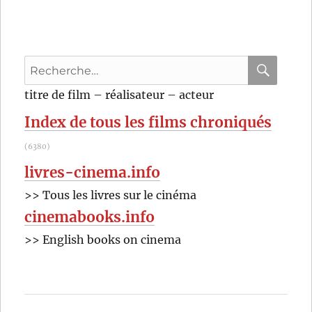
qui
voulait
vivre
sa
Recherche
vie
(2010)
pour
RECHER
OK
titre de film – réalisateur – acteur
de
:
Eric
Index de tous les films chroniqués
Lartigau
(6380)
livres-cinema.info
>> Tous les livres sur le cinéma
cinemabooks.info
>> English books on cinema