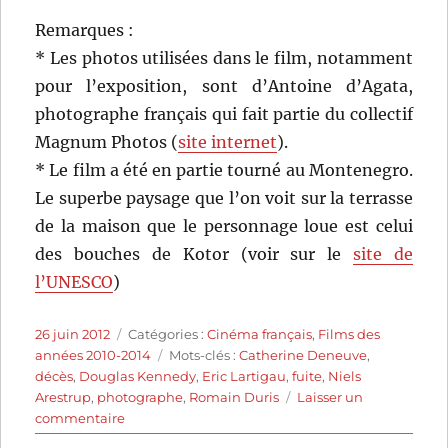
Remarques :
* Les photos utilisées dans le film, notamment
pour l’exposition, sont d’Antoine d’Agata,
photographe français qui fait partie du collectif
Magnum Photos (
site internet
).
* Le film a été en partie tourné au Montenegro.
Le superbe paysage que l’on voit sur la terrasse
de la maison que le personnage loue est celui
des bouches de Kotor (voir sur le
site de
l’UNESCO
)
Publié
Catégories
26 juin 2012
Catégories :
Cinéma français
,
Films des
le
Étiquettes
années 2010-2014
Mots-clés :
Catherine Deneuve
,
décès
,
Douglas Kennedy
,
Eric Lartigau
,
fuite
,
Niels
Arestrup
,
photographe
,
Romain Duris
Laisser un
sur
commentaire
L’homme