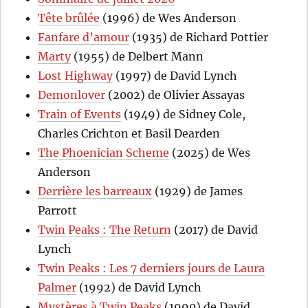
Tête brûlée
(1996) de Wes Anderson
Fanfare d’amour
(1935) de Richard Pottier
Marty
(1955) de Delbert Mann
Lost Highway
(1997) de David Lynch
Demonlover
(2002) de Olivier Assayas
Train of Events
(1949) de Sidney Cole,
Charles Crichton et Basil Dearden
The Phoenician Scheme
(2025) de Wes
Anderson
Derrière les barreaux
(1929) de James
Parrott
Twin Peaks : The Return
(2017) de David
Lynch
Twin Peaks : Les 7 derniers jours de Laura
Palmer
(1992) de David Lynch
Mystères à Twin Peaks
(1990) de David