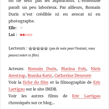
on ne sent pas les aspirations. L’ensemble
paraît un peu laborieux. Par ailleurs, Romain
Duris n’est crédible ni en avocat ni en
photographe.
Elle
:
–
Lui
:
Lecteurs :
(
pas de note pour l'instant, vous
pouvez noter ce film
)
Acteurs:
Romain Duris
,
Marina Foïs
,
Niels
Arestrup
,
Branka Katic
,
Catherine Deneuve
Voir la
fiche du film
et la filmographie de
Eric
Lartigau
sur le site IMDB.
Voir les autres films de
Eric Lartigau
chroniqués sur ce blog…