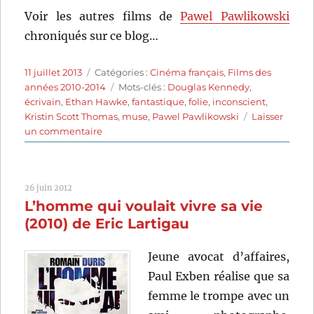
Voir les autres films de
Pawel Pawlikowski
chroniqués sur ce blog…
Publié
Catégories
11 juillet 2013
Catégories :
Cinéma français
,
Films des
le
Étiquettes
années 2010-2014
Mots-clés :
Douglas Kennedy
,
écrivain
,
Ethan Hawke
,
fantastique
,
folie
,
inconscient
,
Kristin Scott Thomas
,
muse
,
Pawel Pawlikowski
Laisser
sur
un commentaire
La
femme
du
26 juin 2012
Vème
L’homme qui voulait vivre sa vie
(2011)
de
(2010) de Eric Lartigau
Pawel
Pawlikowski
Jeune avocat d’affaires,
Paul Exben réalise que sa
femme le trompe avec un