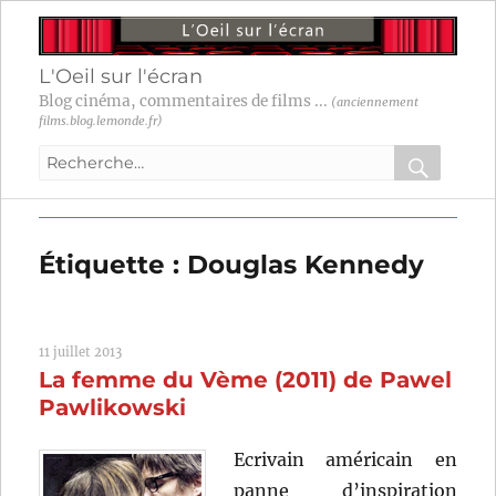
L'Oeil sur l'écran
Blog cinéma, commentaires de films ...
(anciennement
films.blog.lemonde.fr)
Recherche
pour
RECHER
OK
:
Étiquette :
Douglas Kennedy
11 juillet 2013
La femme du Vème (2011) de Pawel
Pawlikowski
Ecrivain américain en
panne d’inspiration