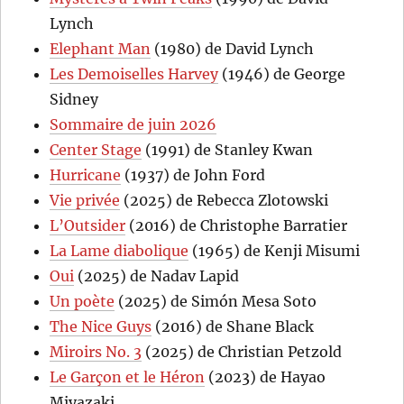
Lynch
Elephant Man
(1980) de David Lynch
Les Demoiselles Harvey
(1946) de George
Sidney
Sommaire de juin 2026
Center Stage
(1991) de Stanley Kwan
Hurricane
(1937) de John Ford
Vie privée
(2025) de Rebecca Zlotowski
L’Outsider
(2016) de Christophe Barratier
La Lame diabolique
(1965) de Kenji Misumi
Oui
(2025) de Nadav Lapid
Un poète
(2025) de Simón Mesa Soto
The Nice Guys
(2016) de Shane Black
Miroirs No. 3
(2025) de Christian Petzold
Le Garçon et le Héron
(2023) de Hayao
Miyazaki