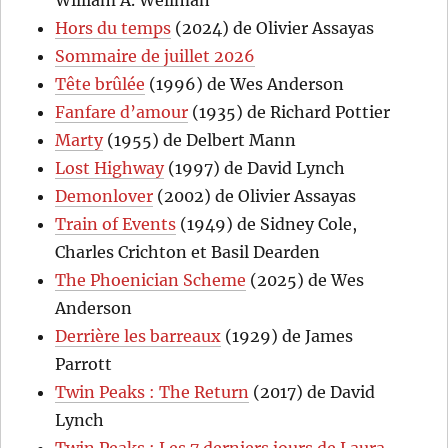
Hors du temps
(2024) de Olivier Assayas
Sommaire de juillet 2026
Tête brûlée
(1996) de Wes Anderson
Fanfare d’amour
(1935) de Richard Pottier
Marty
(1955) de Delbert Mann
Lost Highway
(1997) de David Lynch
Demonlover
(2002) de Olivier Assayas
Train of Events
(1949) de Sidney Cole,
Charles Crichton et Basil Dearden
The Phoenician Scheme
(2025) de Wes
Anderson
Derrière les barreaux
(1929) de James
Parrott
Twin Peaks : The Return
(2017) de David
Lynch
Twin Peaks : Les 7 derniers jours de Laura