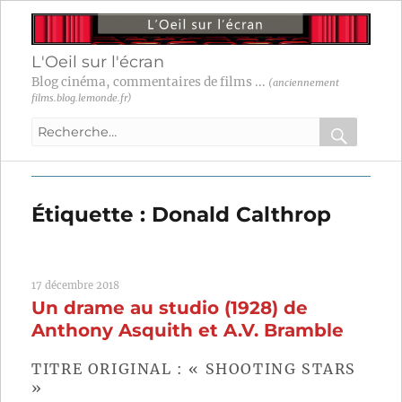
L'Oeil sur l'écran
Blog cinéma, commentaires de films ...
(anciennement
films.blog.lemonde.fr)
Recherche
pour
RECHER
OK
:
Étiquette :
Donald Calthrop
17 décembre 2018
Un drame au studio (1928) de
Anthony Asquith et A.V. Bramble
TITRE ORIGINAL : « SHOOTING STARS
»