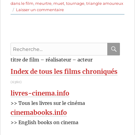
dans le film
,
meurtre
,
muet
,
tournage
,
triangle amoureux
sur
Laisser un commentaire
Un
drame
au
studio
(1928)
Recherche
de
Anthony
pour
RECHER
OK
titre de film – réalisateur – acteur
Asquith
:
et
Index de tous les films chroniqués
A.V.
Bramble
(6380)
livres-cinema.info
>> Tous les livres sur le cinéma
cinemabooks.info
>> English books on cinema