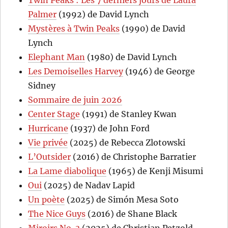
Palmer
(1992) de David Lynch
Mystères à Twin Peaks
(1990) de David
Lynch
Elephant Man
(1980) de David Lynch
Les Demoiselles Harvey
(1946) de George
Sidney
Sommaire de juin 2026
Center Stage
(1991) de Stanley Kwan
Hurricane
(1937) de John Ford
Vie privée
(2025) de Rebecca Zlotowski
L’Outsider
(2016) de Christophe Barratier
La Lame diabolique
(1965) de Kenji Misumi
Oui
(2025) de Nadav Lapid
Un poète
(2025) de Simón Mesa Soto
The Nice Guys
(2016) de Shane Black
Miroirs No. 3
(2025) de Christian Petzold