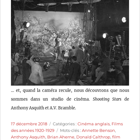
… et, quand la caméra recule, nous découvrons que nous
sommes dans un studio de cinéma.
Shooting Stars
de
Anthony Asquith et A.V. Bramble.
Publié
Catégories
17 décembre 2018
Catégories :
Cinéma anglais
,
Films
le
Étiquettes
des années 1920-1929
Mots-clés :
Annette Benson
,
Anthony Asquith
,
Brian Aherne
,
Donald Calthrop
,
film