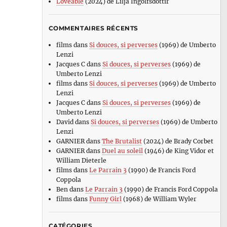
Loveable
(2024) de Lilja Ingolfsdottir
COMMENTAIRES RÉCENTS
films
dans
Si douces, si perverses
(1969) de Umberto
Lenzi
Jacques C
dans
Si douces, si perverses
(1969) de
Umberto Lenzi
films
dans
Si douces, si perverses
(1969) de Umberto
Lenzi
Jacques C
dans
Si douces, si perverses
(1969) de
Umberto Lenzi
David
dans
Si douces, si perverses
(1969) de Umberto
Lenzi
GARNIER
dans
The Brutalist
(2024) de Brady Corbet
GARNIER
dans
Duel au soleil
(1946) de King Vidor et
William Dieterle
films
dans
Le Parrain 3
(1990) de Francis Ford
Coppola
Ben
dans
Le Parrain 3
(1990) de Francis Ford Coppola
films
dans
Funny Girl
(1968) de William Wyler
CATÉGORIES