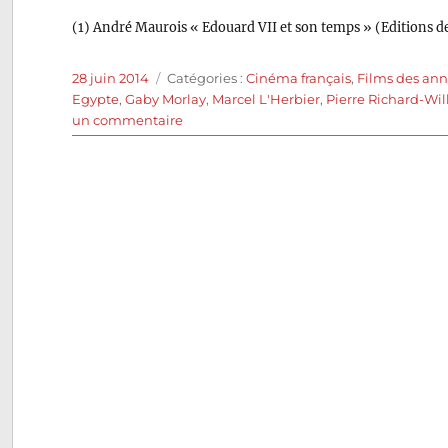
(1) André Maurois « Edouard VII et son temps » (Editions d
Publié
Catégories
28 juin 2014
Catégories :
Cinéma français
,
Films des ann
le
Egypte
,
Gaby Morlay
,
Marcel L'Herbier
,
Pierre Richard-Wi
sur
un commentaire
Entente
cordiale
(1939)
de
Marcel
L’Herbier