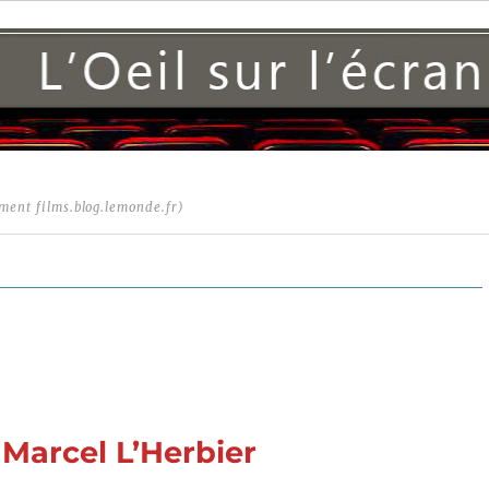
ment films.blog.lemonde.fr)
 Marcel L’Herbier