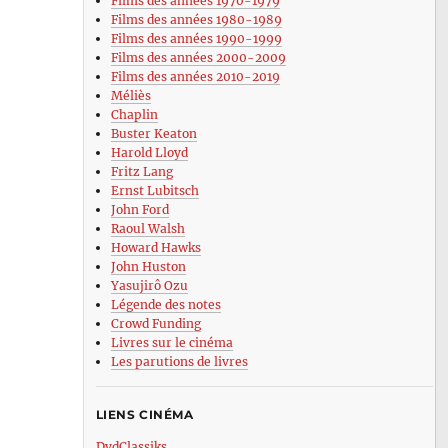
Films des années 1970-1979
Films des années 1980-1989
Films des années 1990-1999
Films des années 2000-2009
Films des années 2010-2019
Méliès
Chaplin
Buster Keaton
Harold Lloyd
Fritz Lang
Ernst Lubitsch
John Ford
Raoul Walsh
Howard Hawks
John Huston
Yasujirô Ozu
Légende des notes
Crowd Funding
Livres sur le cinéma
Les parutions de livres
LIENS CINÉMA
DvdClassiks