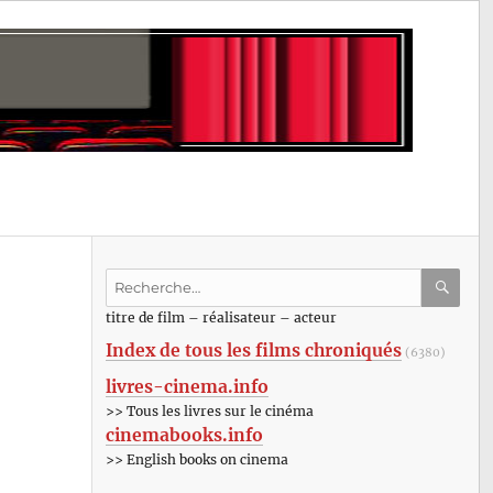
Recherche
pour
RECHE
OK
titre de film – réalisateur – acteur
:
Index de tous les films chroniqués
(6380)
livres-cinema.info
>> Tous les livres sur le cinéma
cinemabooks.info
>> English books on cinema