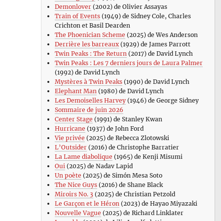
Demonlover
(2002) de Olivier Assayas
Train of Events
(1949) de Sidney Cole, Charles
Crichton et Basil Dearden
The Phoenician Scheme
(2025) de Wes Anderson
Derrière les barreaux
(1929) de James Parrott
Twin Peaks : The Return
(2017) de David Lynch
Twin Peaks : Les 7 derniers jours de Laura Palmer
(1992) de David Lynch
Mystères à Twin Peaks
(1990) de David Lynch
Elephant Man
(1980) de David Lynch
Les Demoiselles Harvey
(1946) de George Sidney
Sommaire de juin 2026
Center Stage
(1991) de Stanley Kwan
Hurricane
(1937) de John Ford
Vie privée
(2025) de Rebecca Zlotowski
L’Outsider
(2016) de Christophe Barratier
La Lame diabolique
(1965) de Kenji Misumi
Oui
(2025) de Nadav Lapid
Un poète
(2025) de Simón Mesa Soto
The Nice Guys
(2016) de Shane Black
Miroirs No. 3
(2025) de Christian Petzold
Le Garçon et le Héron
(2023) de Hayao Miyazaki
Nouvelle Vague
(2025) de Richard Linklater