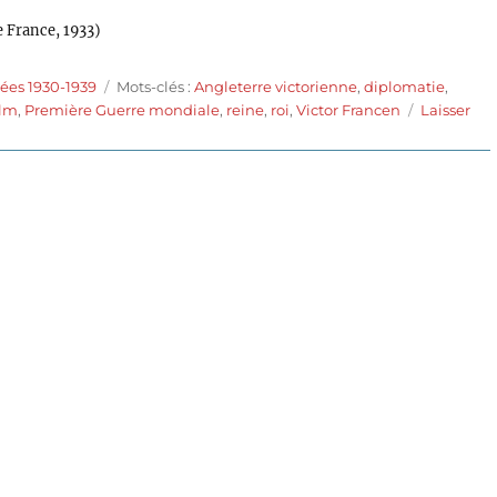
e France, 1933)
Étiquettes
ées 1930-1939
Mots-clés :
Angleterre victorienne
,
diplomatie
,
llm
,
Première Guerre mondiale
,
reine
,
roi
,
Victor Francen
Laisser