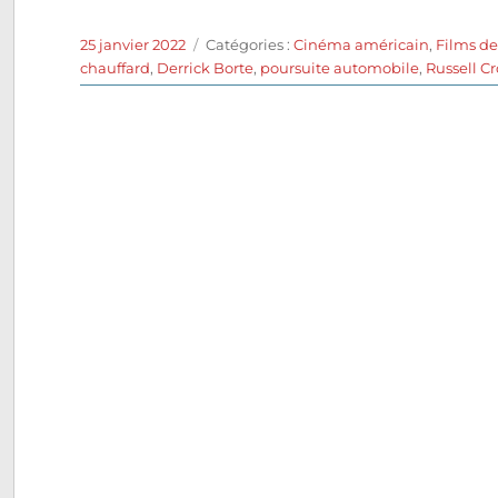
Publié
Catégories
25 janvier 2022
Catégories :
Cinéma américain
,
Films d
le
chauffard
,
Derrick Borte
,
poursuite automobile
,
Russell C