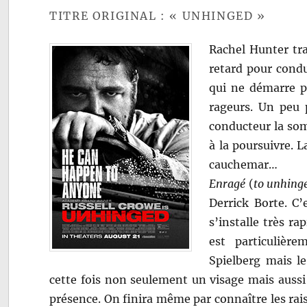
TITRE ORIGINAL : « UNHINGED »
Rachel Hunter tra
retard pour condu
qui ne démarre p
rageurs. Un peu 
conducteur la som
à la poursuivre. 
cauchemar…
Enragé
(
to unhing
Derrick Borte. C
s’installe très ra
est particulièr
Spielberg mais le
cette fois non seulement un visage mais aussi
présence. On finira même par connaître les rai