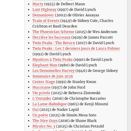
Marty
(1955) de Delbert Mann
Lost Highway
(1997) de David Lynch
Demonlover
(2002) de Olivier Assayas
Train of Events
(1949) de Sidney Cole, Charles
Crichton et Basil Dearden
The Phoenician Scheme
(2025) de Wes Anderson
Derrière les barreaux
(1929) de James Parrott
Twin Peaks : The Return
(2017) de David Lynch
Twin Peaks : Les 7 derniers jours de Laura Palmer
(1992) de David Lynch
Mystères à Twin Peaks
(1990) de David Lynch
Elephant Man
(1980) de David Lynch
Les Demoiselles Harvey
(1946) de George Sidney
Sommaire de juin 2026
Center Stage
(1991) de Stanley Kwan
Hurricane
(1937) de John Ford
Vie privée
(2025) de Rebecca Zlotowski
L’Outsider
(2016) de Christophe Barratier
La Lame diabolique
(1965) de Kenji Misumi
Oui
(2025) de Nadav Lapid
Un poète
(2025) de Simón Mesa Soto
The Nice Guys
(2016) de Shane Black
Miroirs No. 3
(2025) de Christian Petzold