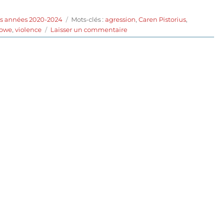
Étiquettes
es années 2020-2024
Mots-clés :
agression
,
Caren Pistorius
,
sur
rowe
,
violence
Laisser un commentaire
Enragé
(2020)
de
Derrick
Borte