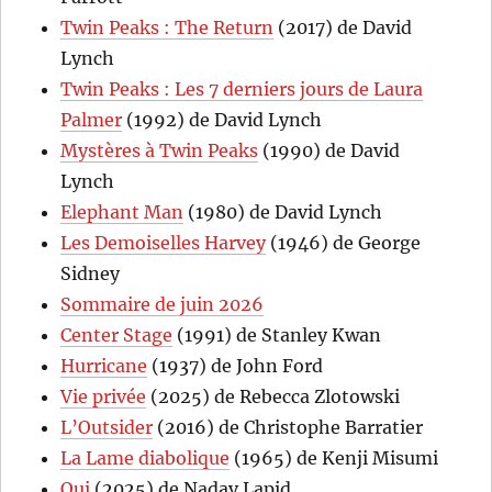
Twin Peaks : The Return
(2017) de David
Lynch
Twin Peaks : Les 7 derniers jours de Laura
Palmer
(1992) de David Lynch
Mystères à Twin Peaks
(1990) de David
Lynch
Elephant Man
(1980) de David Lynch
Les Demoiselles Harvey
(1946) de George
Sidney
Sommaire de juin 2026
Center Stage
(1991) de Stanley Kwan
Hurricane
(1937) de John Ford
Vie privée
(2025) de Rebecca Zlotowski
L’Outsider
(2016) de Christophe Barratier
La Lame diabolique
(1965) de Kenji Misumi
Oui
(2025) de Nadav Lapid