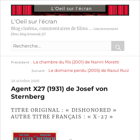
L'Oeil sur l'écran
Blog cinéma, commentaires de films ...
(anciennement
films.blog.lemonde.fr)
Recherche
pour
RECHER
OK
Publication
Navigation
La chambre du fils (2001) de Nanni Moretti
:
Précédent
précédente :
Publication
Le domaine perdu (2005) de Raoul Ruiz
Suivant
suivante :
de
26 octobre 2006
l’article
Agent X27 (1931) de Josef von
Sternberg
TITRE ORIGINAL : « DISHONORED »
AUTRE TITRE FRANÇAIS : « X-27 »