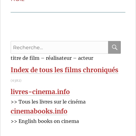
Recherche
pour
RECHER
OK
titre de film – réalisateur – acteur
:
Index de tous les films chroniqués
(6382)
livres-cinema.info
>> Tous les livres sur le cinéma
cinemabooks.info
>> English books on cinema