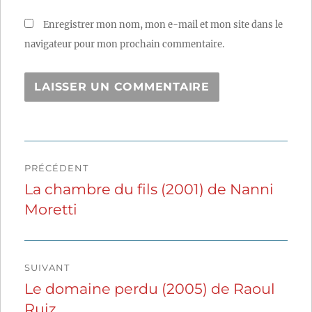
Enregistrer mon nom, mon e-mail et mon site dans le
navigateur pour mon prochain commentaire.
Navigation
PRÉCÉDENT
de
La chambre du fils (2001) de Nanni
Publication
Moretti
précédente :
l’article
SUIVANT
Le domaine perdu (2005) de Raoul
Publication
Ruiz
suivante :