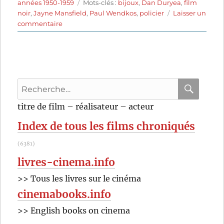
le
Étiquettes
années 1950-1959
Mots-clés :
bijoux
,
Dan Duryea
,
film
noir
,
Jayne Mansfield
,
Paul Wendkos
,
policier
Laisser un
sur
commentaire
Le
cambrioleur
(1957)
de
Paul
Recherche
Wendkos
pour
RECHER
OK
titre de film – réalisateur – acteur
:
Index de tous les films chroniqués
(6381)
livres-cinema.info
>> Tous les livres sur le cinéma
cinemabooks.info
>> English books on cinema