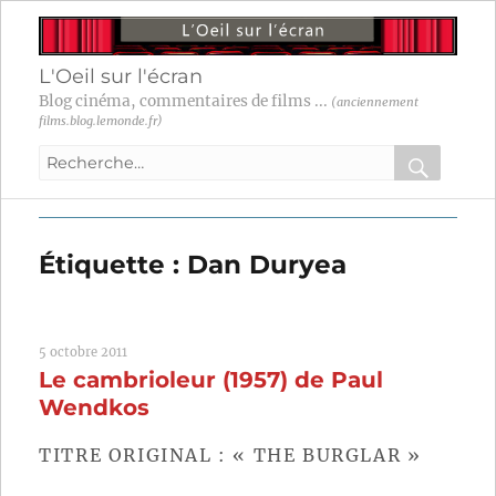
L'Oeil sur l'écran
Blog cinéma, commentaires de films ...
(anciennement
films.blog.lemonde.fr)
Recherche
pour
RECHER
OK
:
Étiquette :
Dan Duryea
5 octobre 2011
Le cambrioleur (1957) de Paul
Wendkos
TITRE ORIGINAL : « THE BURGLAR »