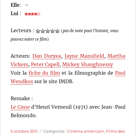
Elle
:
–
Lui
:
Lecteurs :
(
pas de note pour l'instant, vous
pouvez noter ce film
)
Acteurs:
Dan Duryea
,
Jayne Mansfield
,
Martha
Vickers
,
Peter Capell
,
Mickey Shaughnessy
Voir la
fiche du film
et la filmographie de
Paul
Wendkos
sur le site IMDB.
Remake :
Le Casse
d’Henri Verneuil (1971) avec Jean-Paul
Belmondo.
Publié
Catégories
5 octobre 2011
Catégories :
Cinéma américain
,
Films des