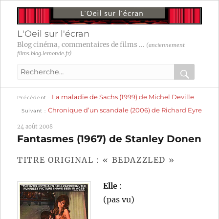
L'Oeil sur l'écran
Blog cinéma, commentaires de films ...
(anciennement
films.blog.lemonde.fr)
Recherche
pour
RECHER
OK
Publication
Navigation
La maladie de Sachs (1999) de Michel Deville
:
Précédent
précédente :
Publication
Chronique d’un scandale (2006) de Richard Eyre
Suivant
suivante :
de
24 août 2008
l’article
Fantasmes (1967) de Stanley Donen
TITRE ORIGINAL : « BEDAZZLED »
Elle
:
(pas vu)