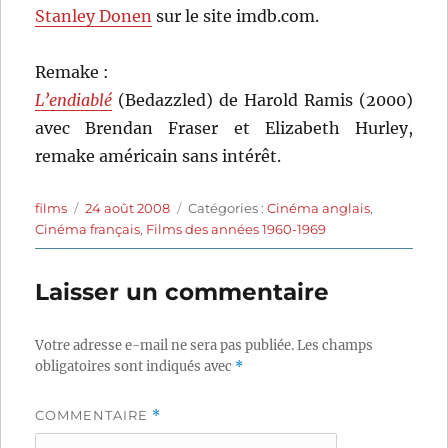
Stanley Donen
sur le site imdb.com.
Remake :
L’endiablé
(Bedazzled) de Harold Ramis (2000)
avec Brendan Fraser et Elizabeth Hurley,
remake américain sans intérêt.
Auteur
Publié
Catégories
films
24 août 2008
Catégories :
Cinéma anglais
,
le
Cinéma français
,
Films des années 1960-1969
Laisser un commentaire
Votre adresse e-mail ne sera pas publiée.
Les champs
obligatoires sont indiqués avec
*
COMMENTAIRE
*