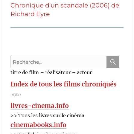
Chronique d’un scandale (2006) de
Publication
Richard Eyre
suivante :
Recherche
pour
RECHER
OK
titre de film – réalisateur – acteur
:
Index de tous les films chroniqués
(6381)
livres-cinema.info
>> Tous les livres sur le cinéma
cinemabooks.info