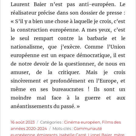
Laurent Baier n’est pas anti-européen. Le
réalisateur précise dans son dossier de presse :
« S’il y a bien une chose à laquelle je crois, c’est
la construction européenne. A mes yeux, c’est
le seul rempart contre la barbarie et le
nationalisme, que j’exècre. Comme l’Union
européenne est un espace démocratique, il est
de notre devoir de la questionner, de nous en
amuser, de la critiquer. Mais je crois
sincèrement et profondément en l’Europe, et
même en ses bureaucrates ! Ils sont un
moindre mal face à la guerre et aux
anéantissements du passé. »
Publié
Catégories
16 août 2023
Catégories :
Cinéma européen
,
Films des
le
Étiquettes
années 2020-2024
Mots-clés :
Communauté
européenne
,
émigrants
,
Isabelle Carré
,
Lionel Baier
,
mère