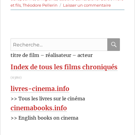
sur
et fils
,
Théodore Pellerin
Laisser un commentaire
La
Dérive
des
continents
(au
Recherche
sud)
(2022)
pour
RECHER
OK
titre de film – réalisateur – acteur
de
:
Lionel
Index de tous les films chroniqués
Baier
(6380)
livres-cinema.info
>> Tous les livres sur le cinéma
cinemabooks.info
>> English books on cinema