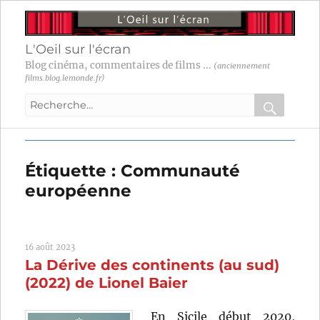
L'Oeil sur l'écran
Blog cinéma, commentaires de films ...
(anciennement
films.blog.lemonde.fr)
Recherche
pour
RECHER
OK
:
Étiquette :
Communauté
européenne
16 août 2023
La Dérive des continents (au sud)
(2022) de Lionel Baier
En Sicile début 2020,