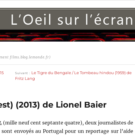
ment films.blog.lemonde.fr)
Publication
suivante :
15
Le Tigre du Bengale / Le Tombeau hindou (1959) de
Suivant
Fritz Lang
st) (2013) de Lionel Baier
 (mille neuf cent septante quatre), deux journalistes de
e sont envoyés au Portugal pour un reportage sur l’aide