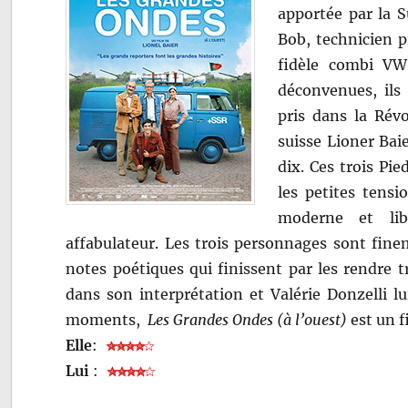
apportée par la S
Bob, technicien p
fidèle combi VW
déconvenues, ils 
pris dans la Rév
suisse Lioner Bai
dix. Ces trois Pi
les petites tens
moderne et lib
affabulateur. Les trois personnages sont fine
notes poétiques qui finissent par les rendre 
dans son interprétation et Valérie Donzelli l
moments,
Les Grandes Ondes (à l’ouest)
est un f
Elle
:
Lui
: