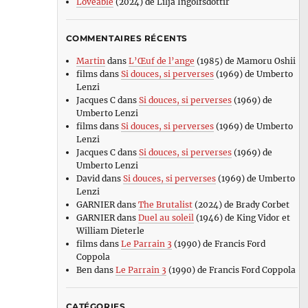
Loveable
(2024) de Lilja Ingolfsdottir
COMMENTAIRES RÉCENTS
Martin
dans
L’Œuf de l’ange
(1985) de Mamoru Oshii
films
dans
Si douces, si perverses
(1969) de Umberto
Lenzi
Jacques C
dans
Si douces, si perverses
(1969) de
Umberto Lenzi
films
dans
Si douces, si perverses
(1969) de Umberto
Lenzi
Jacques C
dans
Si douces, si perverses
(1969) de
Umberto Lenzi
David
dans
Si douces, si perverses
(1969) de Umberto
Lenzi
GARNIER
dans
The Brutalist
(2024) de Brady Corbet
GARNIER
dans
Duel au soleil
(1946) de King Vidor et
William Dieterle
films
dans
Le Parrain 3
(1990) de Francis Ford
Coppola
Ben
dans
Le Parrain 3
(1990) de Francis Ford Coppola
CATÉGORIES