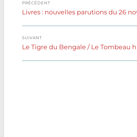
PRÉCÉDENT
de
Livres : nouvelles parutions du 26 
Publication
précédente :
l’article
SUIVANT
Le Tigre du Bengale / Le Tombeau hi
Publication
suivante :