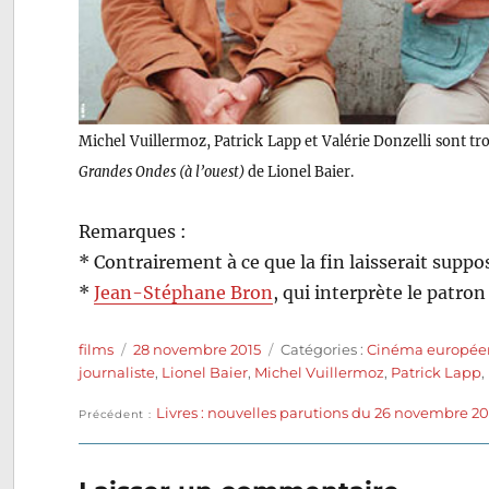
Michel Vuillermoz, Patrick Lapp et Valérie Donzelli sont tr
Grandes Ondes (à l’ouest)
de Lionel Baier.
Remarques :
* Contrairement à ce que la fin laisserait suppos
*
Jean-Stéphane Bron
, qui interprète le patron
Auteur
Publié
Catégories
films
28 novembre 2015
Catégories :
Cinéma europée
le
journaliste
,
Lionel Baier
,
Michel Vuillermoz
,
Patrick Lapp
,
Publication
Livres : nouvelles parutions du 26 novembre 20
Navigation
Précédent
précédente :
de