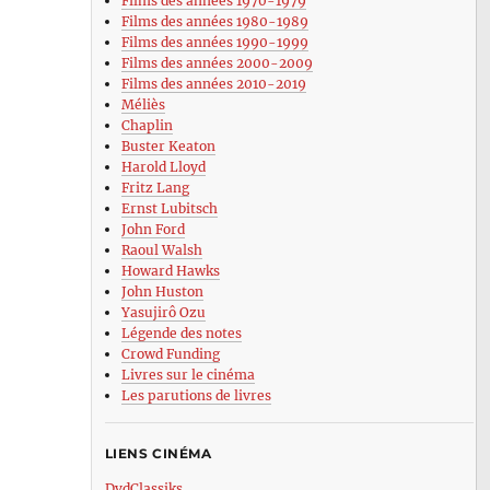
Films des années 1970-1979
Films des années 1980-1989
Films des années 1990-1999
Films des années 2000-2009
Films des années 2010-2019
Méliès
Chaplin
Buster Keaton
Harold Lloyd
Fritz Lang
Ernst Lubitsch
John Ford
Raoul Walsh
Howard Hawks
John Huston
Yasujirô Ozu
Légende des notes
Crowd Funding
Livres sur le cinéma
Les parutions de livres
LIENS CINÉMA
DvdClassiks