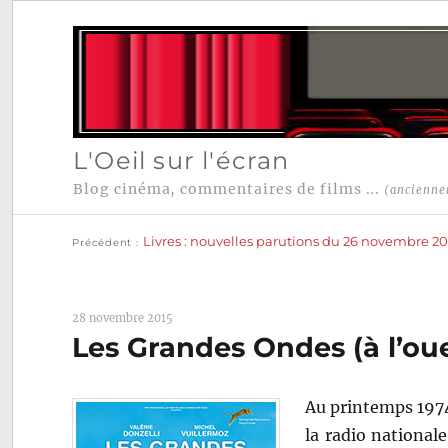
L'Oeil sur l'écran
Blog cinéma, commentaires de films ...
(ancienne
Publication
Navigation
précédente :
Livres : nouvelles parutions du 26 novembre 20
Précédent
de
l’article
28 novembre 2015
Les Grandes Ondes (à l’oue
Au printemps 1974
la radio national