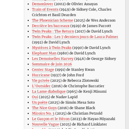
Demonlover
(2002) de Olivier Assayas
Train of Events
(1949) de Sidney Cole, Charles
Crichton et Basil Dearden
The Phoenician Scheme
(2025) de Wes Anderson
Derrière les barreaux
(1929) de James Parrott
Twin Peaks : The Return
(2017) de David Lynch
Twin Peaks : Les 7 derniers jours de Laura Palmer
(1992) de David Lynch
Mystères à Twin Peaks
(1990) de David Lynch
Elephant Man
(1980) de David Lynch
Les Demoiselles Harvey
(1946) de George Sidney
Sommaire de juin 2026
Center Stage
(1991) de Stanley Kwan
Hurricane
(1937) de John Ford
Vie privée
(2025) de Rebecca Zlotowski
L’Outsider
(2016) de Christophe Barratier
La Lame diabolique
(1965) de Kenji Misumi
Oui
(2025) de Nadav Lapid
Un poète
(2025) de Simón Mesa Soto
The Nice Guys
(2016) de Shane Black
Miroirs No. 3
(2025) de Christian Petzold
Le Garçon et le Héron
(2023) de Hayao Miyazaki
Nouvelle Vague
(2025) de Richard Linklater