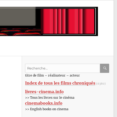
Recherche
pour
RECHE
OK
titre de film – réalisateur – acteur
:
Index de tous les films chroniqués
(6380)
livres-cinema.info
>> Tous les livres sur le cinéma
cinemabooks.info
>> English books on cinema