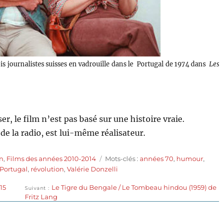
ois journalistes suisses en vadrouille dans le Portugal de 1974 dans
Les
er, le film n’est pas basé sur une histoire vraie.
 de la radio, est lui-même réalisateur.
Étiquettes
n
,
Films des années 2010-2014
Mots-clés :
années 70
,
humour
,
Portugal
,
révolution
,
Valérie Donzelli
Publication
15
Le Tigre du Bengale / Le Tombeau hindou (1959) de
Suivant
suivante :
Fritz Lang