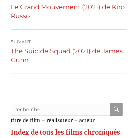
de
Le Grand Mouvement (2021) de Kiro
Publication
Russo
précédente :
l’article
SUIVANT
The Suicide Squad (2021) de James
Publication
Gunn
suivante :
Recherche
pour
RECHER
OK
titre de film – réalisateur – acteur
:
Index de tous les films chroniqués