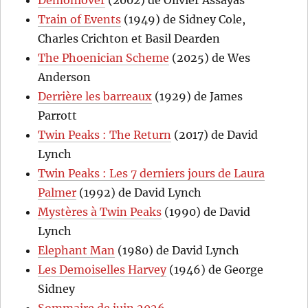
Demonlover
(2002) de Olivier Assayas
Train of Events
(1949) de Sidney Cole,
Charles Crichton et Basil Dearden
The Phoenician Scheme
(2025) de Wes
Anderson
Derrière les barreaux
(1929) de James
Parrott
Twin Peaks : The Return
(2017) de David
Lynch
Twin Peaks : Les 7 derniers jours de Laura
Palmer
(1992) de David Lynch
Mystères à Twin Peaks
(1990) de David
Lynch
Elephant Man
(1980) de David Lynch
Les Demoiselles Harvey
(1946) de George
Sidney