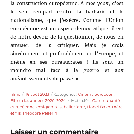
la construction européenne. A mes yeux, c’est
le seul rempart contre la barbarie et le
nationalisme, que j’exècre. Comme l’Union
européenne est un espace démocratique, il est
de notre devoir de la questionner, de nous en
amuser, de la critiquer. Mais je crois
sincèrement et profondément en l’Europe, et
même en ses bureaucrates ! Ils sont un
moindre mal face à la guerre et aux
anéantissements du passé. »
Auteur
Publié
Catégories
films
16 août 2023
Catégories :
Cinéma européen
,
le
Étiquettes
Films des années 2020-2024
Mots-clés :
Communauté
européenne
,
émigrants
,
Isabelle Carré
,
Lionel Baier
,
mère
et fils
,
Théodore Pellerin
Laisser un commentaire