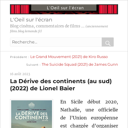
L'Oeil sur l'écran
Blog cinéma, commentaires de films ...
(anciennement
films.blog.lemonde.fr)
Recherche
pour
RECHER
OK
Publication
Navigation
Le Grand Mouvement (2021) de Kiro Russo
:
Précédent
précédente :
Publication
The Suicide Squad (2021) de James Gunn
Suivant
suivante :
de
16 août 2023
l’article
La Dérive des continents (au sud)
(2022) de Lionel Baier
En Sicile début 2020,
Nathalie, une officielle
de l’Union européenne
est chargée d’organiser