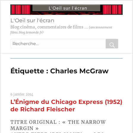
L'Oeil sur l'écran
Blog cinéma, commentaires de films ...
(anciennement
films.blog.lemonde.fr)
Recherche
pour
RECHER
OK
:
Étiquette :
Charles McGraw
6 janvier 2014
L’Énigme du Chicago Express (1952)
de Richard Fleischer
TITRE ORIGINAL : « THE NARROW
MARGIN »