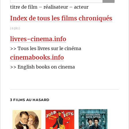
Richard
pour
RECHER
OK
titre de film – réalisateur – acteur
Fleischer
:
Index de tous les films chroniqués
(6381)
livres-cinema.info
>> Tous les livres sur le cinéma
cinemabooks.info
>> English books on cinema
3 FILMS AU HASARD