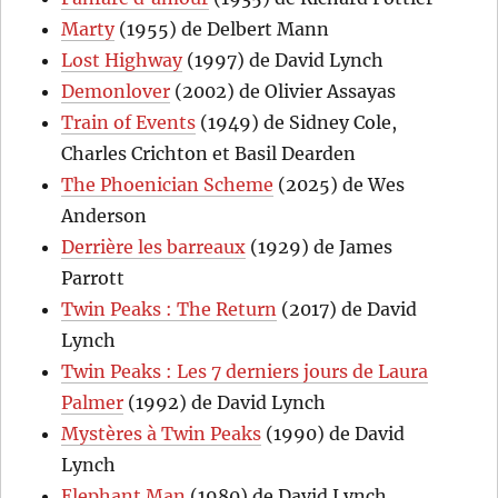
Marty
(1955) de Delbert Mann
Lost Highway
(1997) de David Lynch
Demonlover
(2002) de Olivier Assayas
Train of Events
(1949) de Sidney Cole,
Charles Crichton et Basil Dearden
The Phoenician Scheme
(2025) de Wes
Anderson
Derrière les barreaux
(1929) de James
Parrott
Twin Peaks : The Return
(2017) de David
Lynch
Twin Peaks : Les 7 derniers jours de Laura
Palmer
(1992) de David Lynch
Mystères à Twin Peaks
(1990) de David
Lynch
Elephant Man
(1980) de David Lynch