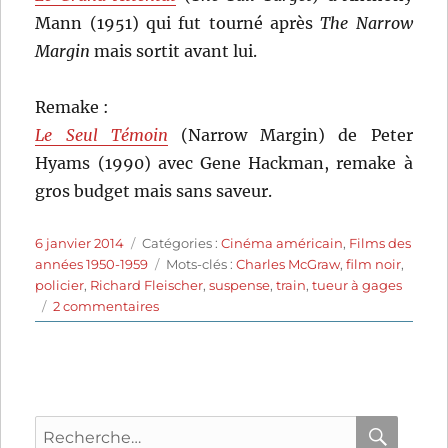
Mann (1951) qui fut tourné après
The Narrow
Margin
mais sortit avant lui.
Remake :
Le Seul Témoin
(Narrow Margin) de Peter
Hyams (1990) avec Gene Hackman, remake à
gros budget mais sans saveur.
Publié
Catégories
6 janvier 2014
Catégories :
Cinéma américain
,
Films des
le
Étiquettes
années 1950-1959
Mots-clés :
Charles McGraw
,
film noir
,
policier
,
Richard Fleischer
,
suspense
,
train
,
tueur à gages
sur
2 commentaires
L’Énigme
du
Chicago
Express
(1952)
Recherche
de