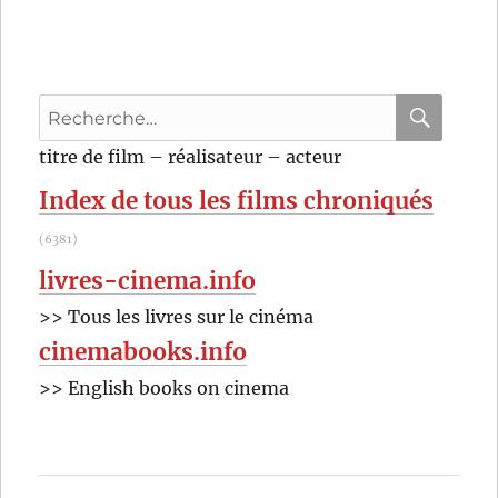
au
King
Creole
(1958)
Recherche
de
Michael
pour
RECHER
OK
titre de film – réalisateur – acteur
Curtiz
:
Index de tous les films chroniqués
(6381)
livres-cinema.info
>> Tous les livres sur le cinéma
cinemabooks.info
>> English books on cinema