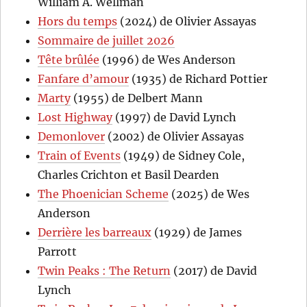
William A. Wellman
Hors du temps
(2024) de Olivier Assayas
Sommaire de juillet 2026
Tête brûlée
(1996) de Wes Anderson
Fanfare d’amour
(1935) de Richard Pottier
Marty
(1955) de Delbert Mann
Lost Highway
(1997) de David Lynch
Demonlover
(2002) de Olivier Assayas
Train of Events
(1949) de Sidney Cole,
Charles Crichton et Basil Dearden
The Phoenician Scheme
(2025) de Wes
Anderson
Derrière les barreaux
(1929) de James
Parrott
Twin Peaks : The Return
(2017) de David
Lynch