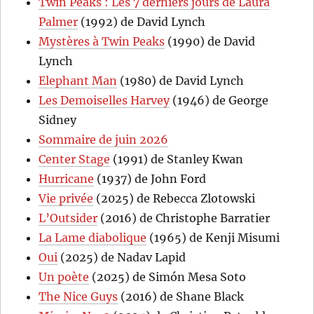
Twin Peaks : Les 7 derniers jours de Laura
Palmer
(1992) de David Lynch
Mystères à Twin Peaks
(1990) de David
Lynch
Elephant Man
(1980) de David Lynch
Les Demoiselles Harvey
(1946) de George
Sidney
Sommaire de juin 2026
Center Stage
(1991) de Stanley Kwan
Hurricane
(1937) de John Ford
Vie privée
(2025) de Rebecca Zlotowski
L’Outsider
(2016) de Christophe Barratier
La Lame diabolique
(1965) de Kenji Misumi
Oui
(2025) de Nadav Lapid
Un poète
(2025) de Simón Mesa Soto
The Nice Guys
(2016) de Shane Black