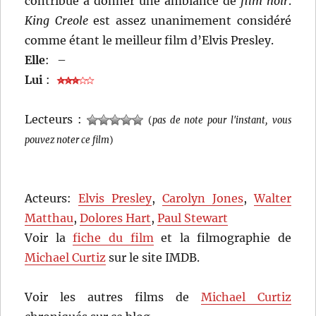
contribue à donner une ambiance de
film noir
.
King Creole
est assez unanimement considéré
comme étant le meilleur film d’Elvis Presley.
Elle
:
–
Lui
:
Lecteurs :
(
pas de note pour l'instant, vous
pouvez noter ce film
)
Acteurs:
Elvis Presley
,
Carolyn Jones
,
Walter
Matthau
,
Dolores Hart
,
Paul Stewart
Voir la
fiche du film
et la filmographie de
Michael Curtiz
sur le site IMDB.
Voir les autres films de
Michael Curtiz