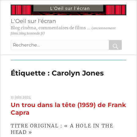
L'Oeil sur l'écran
Blog cinéma, commentaires de films ...
(anciennement
films.blog.lemonde.fr)
Recherche
pour
RECHER
OK
:
Étiquette :
Carolyn Jones
11 juin 2024
Un trou dans la tête (1959) de Frank
Capra
TITRE ORIGINAL : « A HOLE IN THE
HEAD »