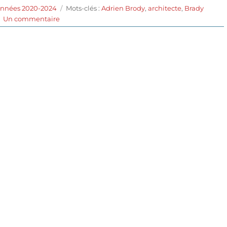
Étiquettes
années 2020-2024
Mots-clés :
Adrien Brody
,
architecte
,
Brady
sur
Un commentaire
The
Brutalist
(2024)
de
Brady
Corbet