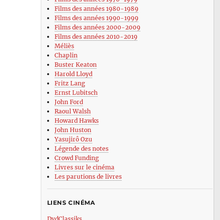
Films des années 1980-1989
Films des années 1990-1999
Films des années 2000-2009
Films des années 2010-2019
Méliès
Chaplin
Buster Keaton
Harold Lloyd
Fritz Lang
Ernst Lubitsch
John Ford
Raoul Walsh
Howard Hawks
John Huston
Yasujirô Ozu
Légende des notes
Crowd Funding
Livres sur le cinéma
Les parutions de livres
LIENS CINÉMA
DvdClassiks