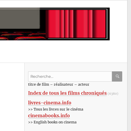
Recherche
pour
RECHE
OK
titre de film – réalisateur – acteur
:
Index de tous les films chroniqués
(6380)
livres-cinema.info
>> Tous les livres sur le cinéma
cinemabooks.info
>> English books on cinema