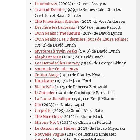
Demonlover
(2002) de Olivier Assayas
Train of Events
(1949) de Sidney Cole, Charles
Crichton et Basil Dearden
The Phoenician Scheme
(2025) de Wes Anderson
Derrière les barreaux
(1929) de James Parrott
Twin Peaks : The Return
(2017) de David Lynch
Twin Peaks : Les 7 derniers jours de Laura Palmer
(1992) de David Lynch
Mystères à Twin Peaks
(1990) de David Lynch
Elephant Man
(1980) de David Lynch
Les Demoiselles Harvey
(1946) de George Sidney
Sommaire de juin 2026
Center Stage
(1991) de Stanley Kwan
Hurricane
(1937) de John Ford
Vie privée
(2025) de Rebecca Zlotowski
L’Outsider
(2016) de Christophe Barratier
La Lame diabolique
(1965) de Kenji Misumi
Oui
(2025) de Nadav Lapid
Un poète
(2025) de Simón Mesa Soto
The Nice Guys
(2016) de Shane Black
Miroirs No. 3
(2025) de Christian Petzold
Le Garçon et le Héron
(2023) de Hayao Miyazaki
Nouvelle Vague
(2025) de Richard Linklater