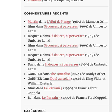
Loveable
(2024) de Lilja Ingolfsdottir
COMMENTAIRES RÉCENTS
Martin
dans
L’Œuf de l’ange
(1985) de Mamoru Oshii
films
dans
Si douces, si perverses
(1969) de Umberto
Lenzi
Jacques C
dans
Si douces, si perverses
(1969) de
Umberto Lenzi
films
dans
Si douces, si perverses
(1969) de Umberto
Lenzi
Jacques C
dans
Si douces, si perverses
(1969) de
Umberto Lenzi
David
dans
Si douces, si perverses
(1969) de Umberto
Lenzi
GARNIER
dans
The Brutalist
(2024) de Brady Corbet
GARNIER
dans
Duel au soleil
(1946) de King Vidor et
William Dieterle
films
dans
Le Parrain 3
(1990) de Francis Ford
Coppola
Ben
dans
Le Parrain 3
(1990) de Francis Ford Coppola
CATÉGORIES