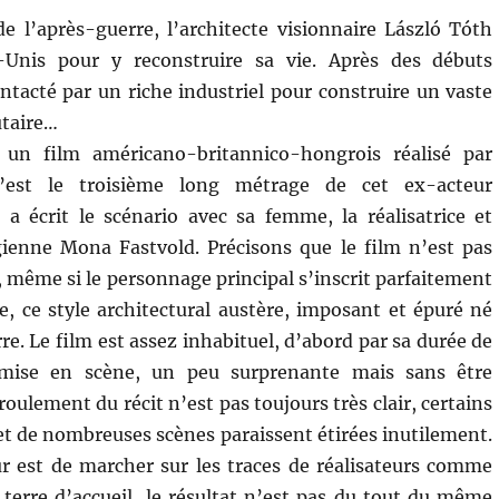
e l’après-guerre, l’architecte visionnaire László Tóth
-Unis pour y reconstruire sa vie. Après des débuts
 contacté par un riche industriel pour construire un vaste
taire…
un film américano-britannico-hongrois réalisé par
’est le troisième long métrage de cet ex-acteur
n a écrit le scénario avec sa femme, la réalisatrice et
gienne Mona Fastvold. Précisons que le film n’est pas
, même si le personnage principal s’inscrit parfaitement
e, ce style architectural austère, imposant et épuré né
e. Le film est assez inhabituel, d’abord par sa durée de
mise en scène, un peu surprenante mais sans être
ulement du récit n’est pas toujours très clair, certains
et de nombreuses scènes paraissent étirées inutilement.
eur est de marcher sur les traces de réalisateurs comme
terre d’accueil, le résultat n’est pas du tout du même