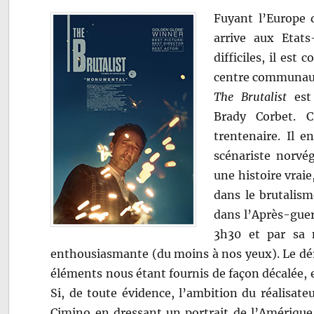
Fuyant l’Europe d
arrive aux Etats
difficiles, il est
centre communau
The Brutalist
est 
Brady Corbet. C
trentenaire. Il e
scénariste norvé
une histoire vraie
dans le brutalism
dans l’Après-guerr
3h30 et par sa 
enthousiasmante (du moins à nos yeux). Le déro
éléments nous étant fournis de façon décalée, 
Si, de toute évidence, l’ambition du réalisat
Cimino en dressant un portrait de l’Amérique 