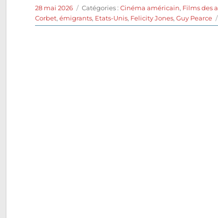
Publié
Catégories
28 mai 2026
Catégories :
Cinéma américain
,
Films des 
le
Corbet
,
émigrants
,
Etats-Unis
,
Felicity Jones
,
Guy Pearce