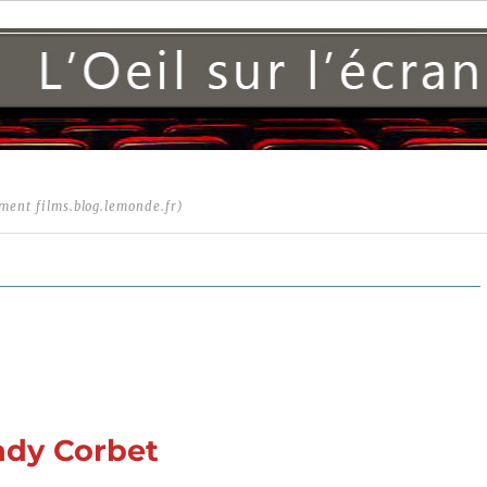
ment films.blog.lemonde.fr)
rady Corbet