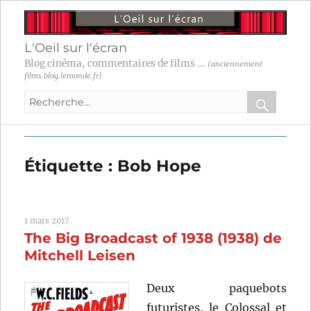
L'Oeil sur l'écran
Blog cinéma, commentaires de films ...
(anciennement
films.blog.lemonde.fr)
Recherche
pour
RECHER
OK
:
Étiquette :
Bob Hope
1 mars 2017
The Big Broadcast of 1938 (1938) de
Mitchell Leisen
Deux paquebots
futuristes, le Colossal et