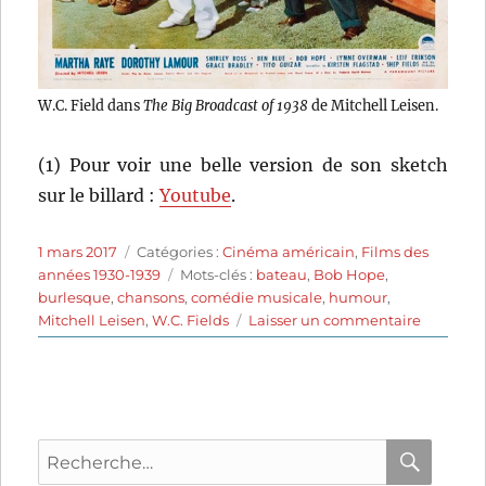
W.C. Field dans
The Big Broadcast of 1938
de Mitchell Leisen.
(1) Pour voir une belle version de son sketch
sur le billard :
Youtube
.
Publié
Catégories
1 mars 2017
Catégories :
Cinéma américain
,
Films des
le
Étiquettes
années 1930-1939
Mots-clés :
bateau
,
Bob Hope
,
burlesque
,
chansons
,
comédie musicale
,
humour
,
sur
Mitchell Leisen
,
W.C. Fields
Laisser un commentaire
The
Big
Broadcas
of
1938
Recherche
(1938)
de
pour