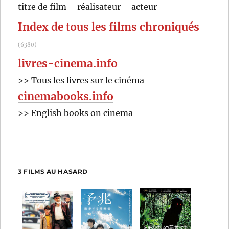
RECHER
OK
titre de film – réalisateur – acteur
Mitchell
:
Leisen
Index de tous les films chroniqués
(6380)
livres-cinema.info
>> Tous les livres sur le cinéma
cinemabooks.info
>> English books on cinema
3 FILMS AU HASARD