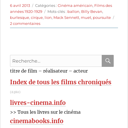
Publié
Catégories
6 avril 2013
Catégories :
Cinéma américain
,
Films des
le
Étiquettes
années 1920-1929
Mots-clés :
ballon
,
Billy Bevan
,
burlesque
,
cirque
,
lion
,
Mack Sennett
,
muet
,
poursuite
sur
2 commentaires
Circus
Today
(1926)
de
Lloyd
Recherche
Bacon
et
pour
RECHER
OK
titre de film – réalisateur – acteur
Del
:
Lord
Index de tous les films chroniqués
(6380)
livres-cinema.info
>> Tous les livres sur le cinéma
cinemabooks.info