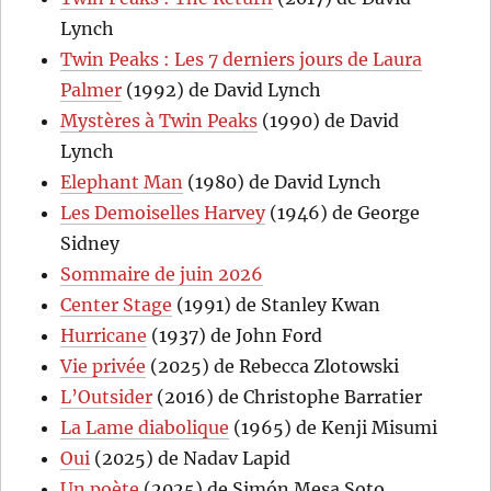
Lynch
Twin Peaks : Les 7 derniers jours de Laura
Palmer
(1992) de David Lynch
Mystères à Twin Peaks
(1990) de David
Lynch
Elephant Man
(1980) de David Lynch
Les Demoiselles Harvey
(1946) de George
Sidney
Sommaire de juin 2026
Center Stage
(1991) de Stanley Kwan
Hurricane
(1937) de John Ford
Vie privée
(2025) de Rebecca Zlotowski
L’Outsider
(2016) de Christophe Barratier
La Lame diabolique
(1965) de Kenji Misumi
Oui
(2025) de Nadav Lapid
Un poète
(2025) de Simón Mesa Soto