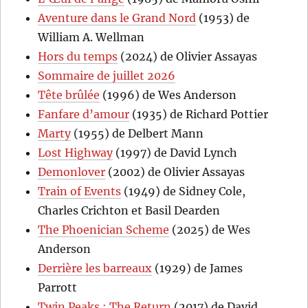
Aventure dans le Grand Nord
(1953) de
William A. Wellman
Hors du temps
(2024) de Olivier Assayas
Sommaire de juillet 2026
Tête brûlée
(1996) de Wes Anderson
Fanfare d’amour
(1935) de Richard Pottier
Marty
(1955) de Delbert Mann
Lost Highway
(1997) de David Lynch
Demonlover
(2002) de Olivier Assayas
Train of Events
(1949) de Sidney Cole,
Charles Crichton et Basil Dearden
The Phoenician Scheme
(2025) de Wes
Anderson
Derrière les barreaux
(1929) de James
Parrott
Twin Peaks : The Return
(2017) de David