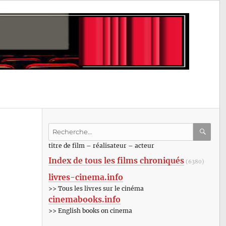
Recherche
pour
RECHE
OK
titre de film – réalisateur – acteur
:
Index de tous les films chroniqués
(6380)
livres-cinema.info
>> Tous les livres sur le cinéma
cinemabooks.info
>> English books on cinema