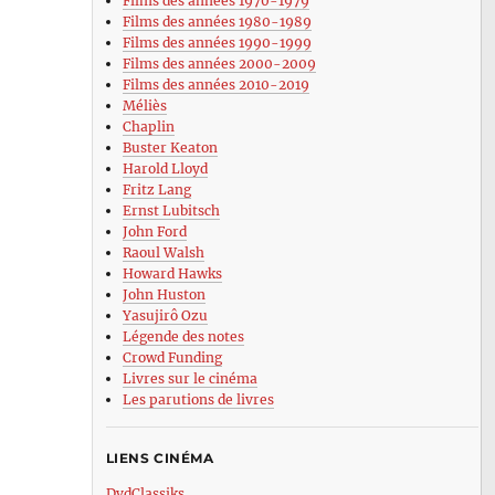
Films des années 1970-1979
Films des années 1980-1989
Films des années 1990-1999
Films des années 2000-2009
Films des années 2010-2019
Méliès
Chaplin
Buster Keaton
Harold Lloyd
Fritz Lang
Ernst Lubitsch
John Ford
Raoul Walsh
Howard Hawks
John Huston
Yasujirô Ozu
Légende des notes
Crowd Funding
Livres sur le cinéma
Les parutions de livres
LIENS CINÉMA
DvdClassiks