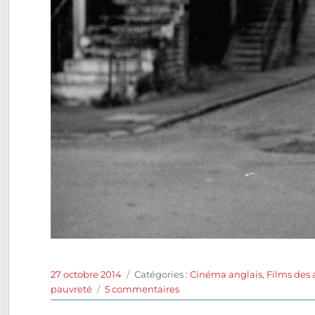
Publié
Catégories
27 octobre 2014
Catégories :
Cinéma anglais
,
Films des
le
sur
pauvreté
5 commentaires
My