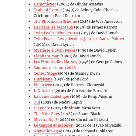
Demonlover
(2002) de Olivier Assayas
Train of Events
(1949) de Sidney Cole, Charles
Crichton et Basil Dearden
The Phoenician Scheme
(2025) de Wes Anderson
Derrière les barreaux
(1929) de James Parrott
Twin Peaks : The Return
(2017) de David Lynch
Twin Peaks : Les 7 derniers jours de Laura Palmer
(1992) de David Lynch
Mystères à Twin Peaks
(1990) de David Lynch
Elephant Man
(1980) de David Lynch
Les Demoiselles Harvey
(1946) de George Sidney
Sommaire de juin 2026
Center Stage
(1991) de Stanley Kwan
Hurricane
(1937) de John Ford
Vie privée
(2025) de Rebecca Zlotowski
L’Outsider
(2016) de Christophe Barratier
La Lame diabolique
(1965) de Kenji Misumi
Oui
(2025) de Nadav Lapid
Un poète
(2025) de Simón Mesa Soto
The Nice Guys
(2016) de Shane Black
Miroirs No. 3
(2025) de Christian Petzold
Le Garçon et le Héron
(2023) de Hayao Miyazaki
Nouvelle Vague
(2025) de Richard Linklater