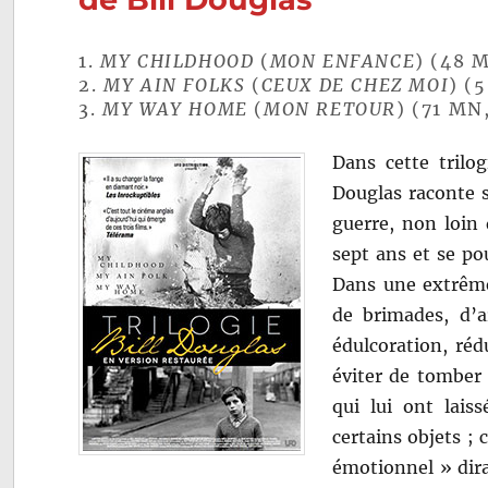
1.
MY CHILDHOOD
(
MON ENFANCE
) (48 
2.
MY AIN FOLKS
(
CEUX DE CHEZ MOI
) (
3.
MY WAY HOME
(
MON RETOUR
) (71 MN
Dans cette trilog
Douglas raconte s
guerre, non loin
sept ans et se po
Dans une extrême
de brimades, d’a
édulcoration, réd
éviter de tomber 
qui lui ont lais
certains objets ; 
émotionnel » dira 