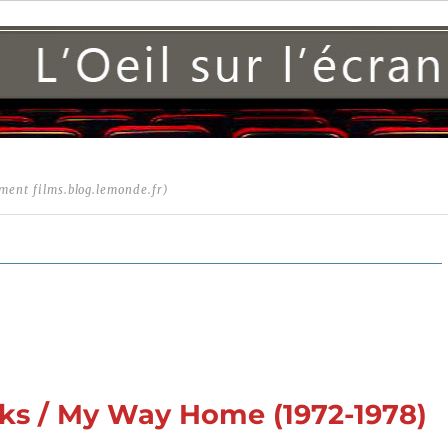
ment films.blog.lemonde.fr)
lks / My Way Home (1972-1978)