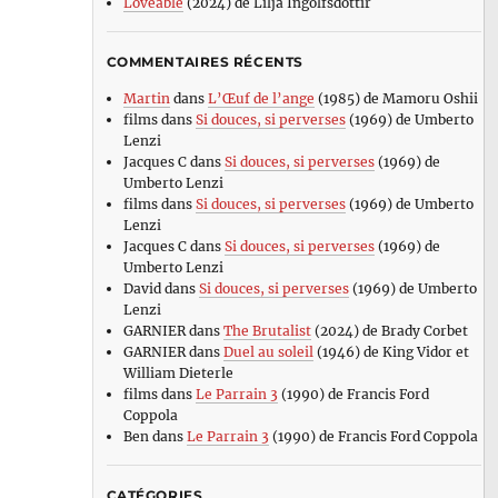
Loveable
(2024) de Lilja Ingolfsdottir
COMMENTAIRES RÉCENTS
Martin
dans
L’Œuf de l’ange
(1985) de Mamoru Oshii
films
dans
Si douces, si perverses
(1969) de Umberto
Lenzi
Jacques C
dans
Si douces, si perverses
(1969) de
Umberto Lenzi
films
dans
Si douces, si perverses
(1969) de Umberto
Lenzi
Jacques C
dans
Si douces, si perverses
(1969) de
Umberto Lenzi
David
dans
Si douces, si perverses
(1969) de Umberto
Lenzi
GARNIER
dans
The Brutalist
(2024) de Brady Corbet
GARNIER
dans
Duel au soleil
(1946) de King Vidor et
William Dieterle
films
dans
Le Parrain 3
(1990) de Francis Ford
Coppola
Ben
dans
Le Parrain 3
(1990) de Francis Ford Coppola
CATÉGORIES