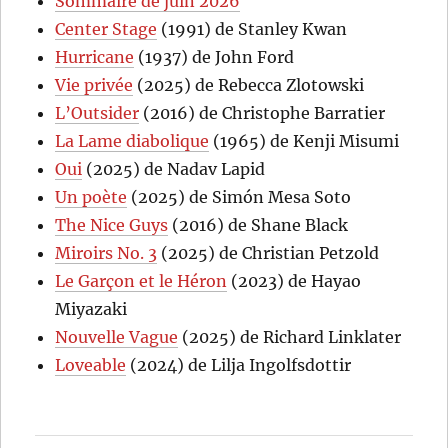
Sommaire de juin 2026
Center Stage
(1991) de Stanley Kwan
Hurricane
(1937) de John Ford
Vie privée
(2025) de Rebecca Zlotowski
L’Outsider
(2016) de Christophe Barratier
La Lame diabolique
(1965) de Kenji Misumi
Oui
(2025) de Nadav Lapid
Un poète
(2025) de Simón Mesa Soto
The Nice Guys
(2016) de Shane Black
Miroirs No. 3
(2025) de Christian Petzold
Le Garçon et le Héron
(2023) de Hayao
Miyazaki
Nouvelle Vague
(2025) de Richard Linklater
Loveable
(2024) de Lilja Ingolfsdottir