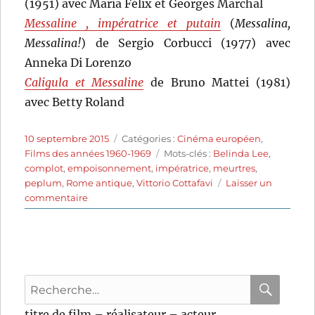
(1951) avec María Félix et Georges Marchal
Messaline , impératrice et putain
(
Messalina,
Messalina!
) de Sergio Corbucci (1977) avec
Anneka Di Lorenzo
Caligula et Messaline
de Bruno Mattei (1981)
avec Betty Roland
Publié
Catégories
10 septembre 2015
Catégories :
Cinéma européen
,
le
Étiquettes
Films des années 1960-1969
Mots-clés :
Belinda Lee
,
complot
,
empoisonnement
,
impératrice
,
meurtres
,
peplum
,
Rome antique
,
Vittorio Cottafavi
Laisser un
sur
commentaire
Messaline
(1960)
de
Vittorio
Cottafavi
Recherche
pour
RECHER
OK
titre de film – réalisateur – acteur