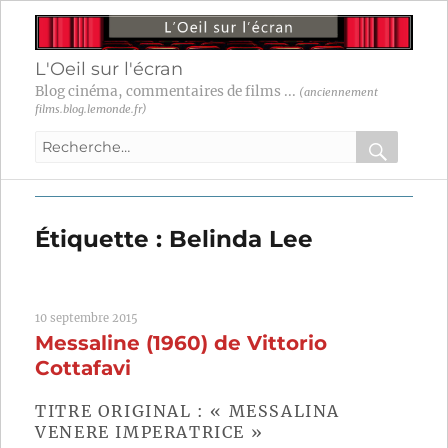
L'Oeil sur l'écran
Blog cinéma, commentaires de films ...
(anciennement
films.blog.lemonde.fr)
Recherche
pour
RECHER
OK
:
Étiquette :
Belinda Lee
10 septembre 2015
Messaline (1960) de Vittorio
Cottafavi
TITRE ORIGINAL : « MESSALINA
VENERE IMPERATRICE »