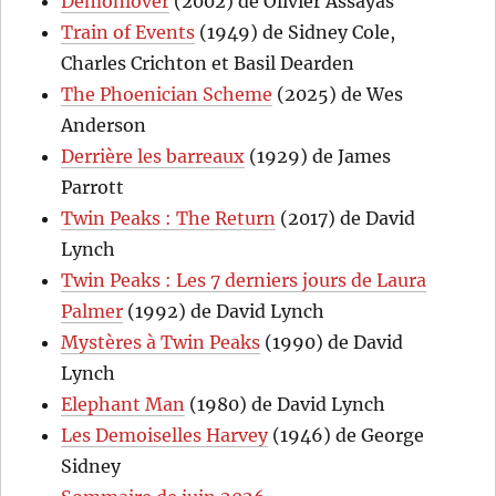
Demonlover
(2002) de Olivier Assayas
Train of Events
(1949) de Sidney Cole,
Charles Crichton et Basil Dearden
The Phoenician Scheme
(2025) de Wes
Anderson
Derrière les barreaux
(1929) de James
Parrott
Twin Peaks : The Return
(2017) de David
Lynch
Twin Peaks : Les 7 derniers jours de Laura
Palmer
(1992) de David Lynch
Mystères à Twin Peaks
(1990) de David
Lynch
Elephant Man
(1980) de David Lynch
Les Demoiselles Harvey
(1946) de George
Sidney