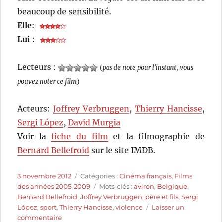
beaucoup de sensibilité.
Elle
:
Lui
:
Lecteurs :
(
pas de note pour l'instant, vous
pouvez noter ce film
)
Acteurs:
Joffrey Verbruggen
,
Thierry Hancisse
,
Sergi López
,
David Murgia
Voir la
fiche du film
et la filmographie de
Bernard Bellefroid
sur le site IMDB.
Publié
Catégories
3 novembre 2012
Catégories :
Cinéma français
,
Films
le
Étiquettes
des années 2005-2009
Mots-clés :
aviron
,
Belgique
,
Bernard Bellefroid
,
Joffrey Verbruggen
,
père et fils
,
Sergi
López
,
sport
,
Thierry Hancisse
,
violence
Laisser un
sur
commentaire