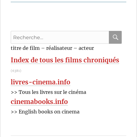
La
régate
(2009)
de
Bernard
Recherche
Bellefroid
pour
RECHER
OK
titre de film – réalisateur – acteur
:
Index de tous les films chroniqués
(6381)
livres-cinema.info
>> Tous les livres sur le cinéma
cinemabooks.info
>> English books on cinema