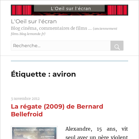
L'Oeil sur l'écran
Blog cinéma, commentaires de films ...
(anciennement
films.blog.lemonde.fr)
Recherche
pour
RECHER
OK
:
Étiquette :
aviron
3 novembre 2012
La régate (2009) de Bernard
Bellefroid
Alexandre, 15 ans, vit
seul avec un père violent