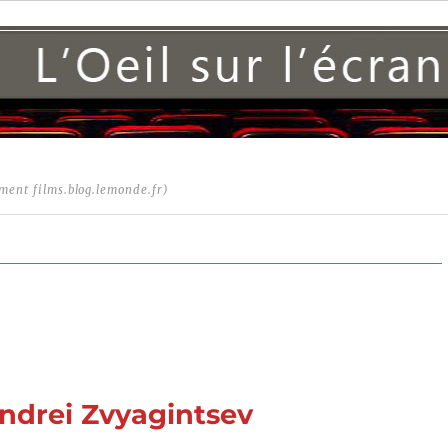
ment films.blog.lemonde.fr)
ndrei Zvyagintsev