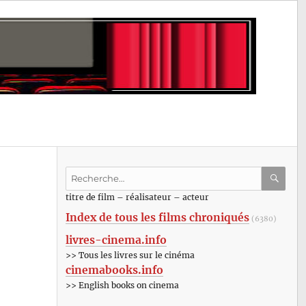
Recherche
pour
RECHE
OK
titre de film – réalisateur – acteur
:
Index de tous les films chroniqués
(6380)
livres-cinema.info
>> Tous les livres sur le cinéma
cinemabooks.info
>> English books on cinema