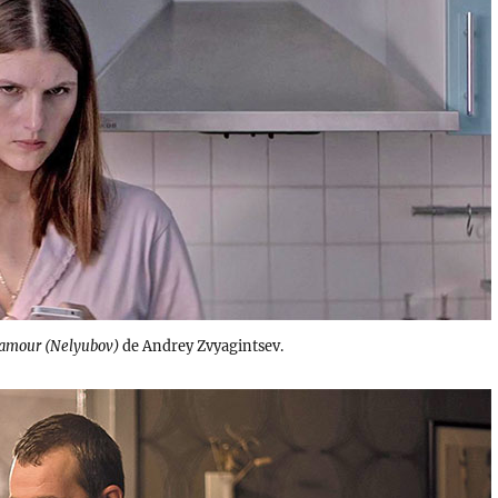
’amour (Nelyubov)
de Andrey Zvyagintsev.