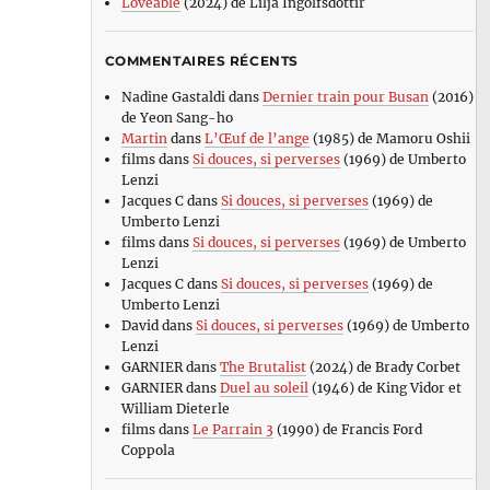
Loveable
(2024) de Lilja Ingolfsdottir
COMMENTAIRES RÉCENTS
Nadine Gastaldi
dans
Dernier train pour Busan
(2016)
de Yeon Sang-ho
Martin
dans
L’Œuf de l’ange
(1985) de Mamoru Oshii
films
dans
Si douces, si perverses
(1969) de Umberto
Lenzi
Jacques C
dans
Si douces, si perverses
(1969) de
Umberto Lenzi
films
dans
Si douces, si perverses
(1969) de Umberto
Lenzi
Jacques C
dans
Si douces, si perverses
(1969) de
Umberto Lenzi
David
dans
Si douces, si perverses
(1969) de Umberto
Lenzi
GARNIER
dans
The Brutalist
(2024) de Brady Corbet
GARNIER
dans
Duel au soleil
(1946) de King Vidor et
William Dieterle
films
dans
Le Parrain 3
(1990) de Francis Ford
Coppola