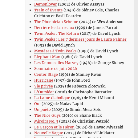
Demonlover
(2002) de Olivier Assayas
Train of Events
(1949) de Sidney Cole, Charles
Crichton et Basil Dearden
The Phoenician Scheme
(2025) de Wes Anderson
Derrière les barreaux
(1929) de James Parrott
Twin Peaks : The Return
(2017) de David Lynch
Twin Peaks : Les 7 derniers jours de Laura Palmer
(1992) de David Lynch
Mystères à Twin Peaks
(1990) de David Lynch
Elephant Man
(1980) de David Lynch
Les Demoiselles Harvey
(1946) de George Sidney
Sommaire de juin 2026
Center Stage
(1991) de Stanley Kwan
Hurricane
(1937) de John Ford
Vie privée
(2025) de Rebecca Zlotowski
L’Outsider
(2016) de Christophe Barratier
La Lame diabolique
(1965) de Kenji Misumi
Oui
(2025) de Nadav Lapid
Un poète
(2025) de Simón Mesa Soto
The Nice Guys
(2016) de Shane Black
Miroirs No. 3
(2025) de Christian Petzold
Le Garçon et le Héron
(2023) de Hayao Miyazaki
Nouvelle Vague
(2025) de Richard Linklater