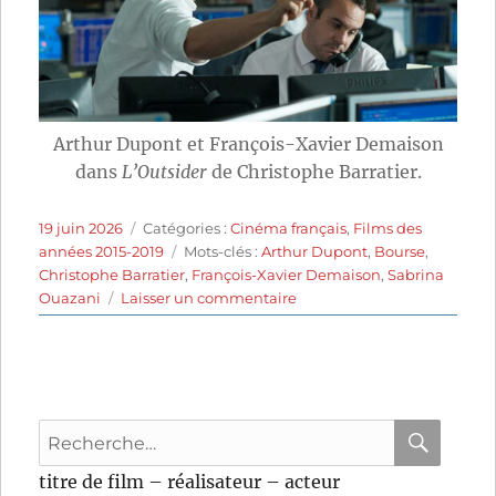
Arthur Dupont et François-Xavier Demaison
dans
L’Outsider
de Christophe Barratier.
Publié
Catégories
19 juin 2026
Catégories :
Cinéma français
,
Films des
le
Étiquettes
années 2015-2019
Mots-clés :
Arthur Dupont
,
Bourse
,
Christophe Barratier
,
François-Xavier Demaison
,
Sabrina
sur
Ouazani
Laisser un commentaire
L’Outsider
(2016)
de
Christophe
Barratier
Recherche
pour
RECHER
OK
titre de film – réalisateur – acteur