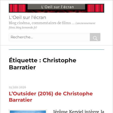
L'Oeil sur l'écran
Blog cinéma, commentaires de films ...
(anciennement
films.blog.lemonde.fr)
Recherche
pour
RECHER
OK
:
Étiquette :
Christophe
Barratier
19 juin 2026
L’Outsider (2016) de Christophe
Barratier
Jérôme Kerviel intègre la