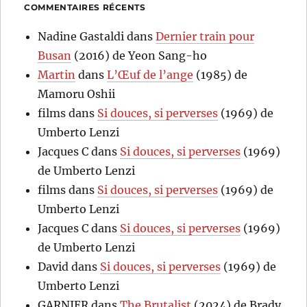
COMMENTAIRES RÉCENTS
Nadine Gastaldi
dans
Dernier train pour
Busan
(2016) de Yeon Sang-ho
Martin
dans
L’Œuf de l’ange
(1985) de
Mamoru Oshii
films
dans
Si douces, si perverses
(1969) de
Umberto Lenzi
Jacques C
dans
Si douces, si perverses
(1969)
de Umberto Lenzi
films
dans
Si douces, si perverses
(1969) de
Umberto Lenzi
Jacques C
dans
Si douces, si perverses
(1969)
de Umberto Lenzi
David
dans
Si douces, si perverses
(1969) de
Umberto Lenzi
GARNIER
dans
The Brutalist
(2024) de Brady