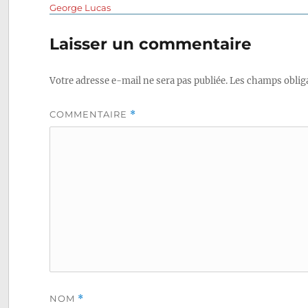
Navigation
précédente :
George Lucas
de
Laisser un commentaire
l’article
Votre adresse e-mail ne sera pas publiée.
Les champs obliga
COMMENTAIRE
*
NOM
*