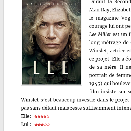
Durant la Secon
Man Ray, Elizabet
le magazine Vog
courage lui ont pe
Lee
Miller
est un f
long métrage de c
Winslet, actrice e
ce projet. Elle a é
de sa mère. Il ne
portrait de femme
1945) qui boulever
film insiste sur 
Winslet s’est beaucoup investie dans le projet 
pas sans défaut mais reste suffisamment intens
Elle
:
Lui
: