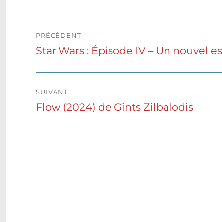
Navigation
PRÉCÉDENT
de
Star Wars : Épisode IV – Un nouvel e
Publication
précédente :
l’article
SUIVANT
Flow (2024) de Gints Zilbalodis
Publication
suivante :