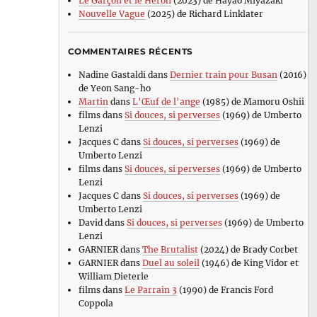
Le Garçon et le Héron
(2023) de Hayao Miyazaki
Nouvelle Vague
(2025) de Richard Linklater
COMMENTAIRES RÉCENTS
Nadine Gastaldi
dans
Dernier train pour Busan
(2016)
de Yeon Sang-ho
Martin
dans
L’Œuf de l’ange
(1985) de Mamoru Oshii
films
dans
Si douces, si perverses
(1969) de Umberto
Lenzi
Jacques C
dans
Si douces, si perverses
(1969) de
Umberto Lenzi
films
dans
Si douces, si perverses
(1969) de Umberto
Lenzi
Jacques C
dans
Si douces, si perverses
(1969) de
Umberto Lenzi
David
dans
Si douces, si perverses
(1969) de Umberto
Lenzi
GARNIER
dans
The Brutalist
(2024) de Brady Corbet
GARNIER
dans
Duel au soleil
(1946) de King Vidor et
William Dieterle
films
dans
Le Parrain 3
(1990) de Francis Ford
Coppola