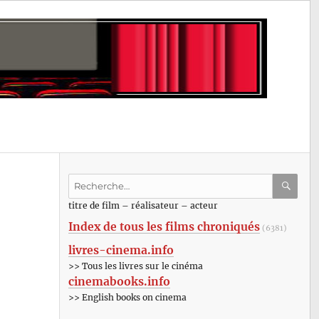
Recherche
pour
RECHE
OK
titre de film – réalisateur – acteur
:
Index de tous les films chroniqués
(6381)
livres-cinema.info
>> Tous les livres sur le cinéma
cinemabooks.info
>> English books on cinema