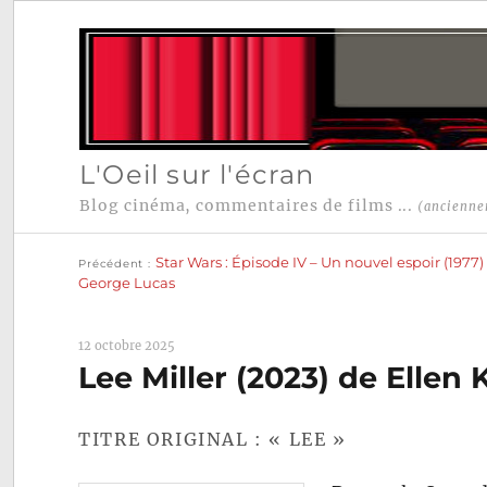
L'Oeil sur l'écran
Blog cinéma, commentaires de films ...
(ancienne
Publication
Navigation
précédente :
Star Wars : Épisode IV – Un nouvel espoir (1977)
Précédent
de
George Lucas
l’article
12 octobre 2025
Lee Miller (2023) de Ellen 
TITRE ORIGINAL : « LEE »