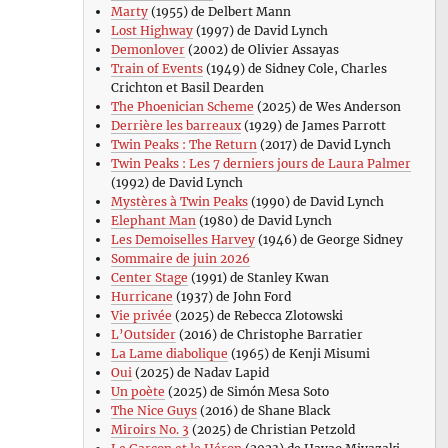
Marty
(1955) de Delbert Mann
Lost Highway
(1997) de David Lynch
Demonlover
(2002) de Olivier Assayas
Train of Events
(1949) de Sidney Cole, Charles
Crichton et Basil Dearden
The Phoenician Scheme
(2025) de Wes Anderson
Derrière les barreaux
(1929) de James Parrott
Twin Peaks : The Return
(2017) de David Lynch
Twin Peaks : Les 7 derniers jours de Laura Palmer
(1992) de David Lynch
Mystères à Twin Peaks
(1990) de David Lynch
Elephant Man
(1980) de David Lynch
Les Demoiselles Harvey
(1946) de George Sidney
Sommaire de juin 2026
Center Stage
(1991) de Stanley Kwan
Hurricane
(1937) de John Ford
Vie privée
(2025) de Rebecca Zlotowski
L’Outsider
(2016) de Christophe Barratier
La Lame diabolique
(1965) de Kenji Misumi
Oui
(2025) de Nadav Lapid
Un poète
(2025) de Simón Mesa Soto
The Nice Guys
(2016) de Shane Black
Miroirs No. 3
(2025) de Christian Petzold