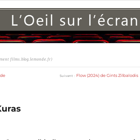
ment films.blog.lemonde.fr)
Publication
suivante :
 de
Flow (2024) de Gints Zilbalodis
Suivant
Kuras