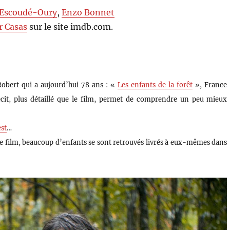
 Escoudé-Oury
,
Enzo Bonnet
r Casas
sur le site imdb.com.
e Robert qui a aujourd’hui 78 ans : «
Les enfants de la forêt
», France
écit, plus détaillé que le film, permet de comprendre un peu mieux
est
…
e film, beaucoup d’enfants se sont retrouvés livrés à eux-mêmes dans