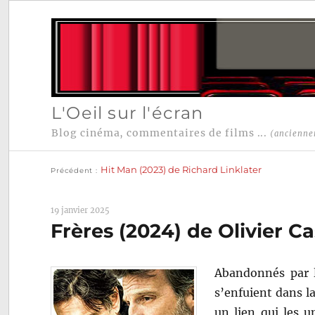
L'Oeil sur l'écran
Blog cinéma, commentaires de films ...
(ancienne
Publication
Navigation
précédente :
Hit Man (2023) de Richard Linklater
Précédent
de
l’article
19 janvier 2025
Frères (2024) de Olivier C
Abandonnés par l
s’enfuient dans la
un lien qui les u