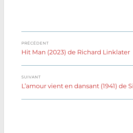
Navigation
PRÉCÉDENT
de
Hit Man (2023) de Richard Linklater
Publication
précédente :
l’article
SUIVANT
L’amour vient en dansant (1941) de S
Publication
suivante :