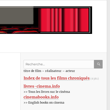
Recherche
pour
RECHE
OK
titre de film – réalisateur – acteur
:
Index de tous les films chroniqués
(6381)
livres-cinema.info
>> Tous les livres sur le cinéma
cinemabooks.info
>> English books on cinema