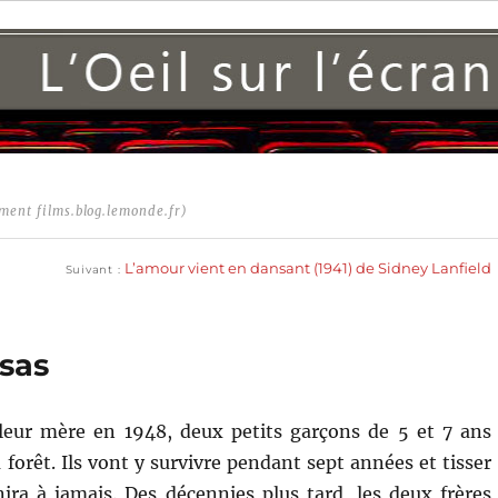
ment films.blog.lemonde.fr)
Publication
suivante :
L’amour vient en dansant (1941) de Sidney Lanfield
Suivant
asas
eur mère en 1948, deux petits garçons de 5 et 7 ans
 forêt. Ils vont y survivre pendant sept années et tisser
nira à jamais. Des décennies plus tard, les deux frères