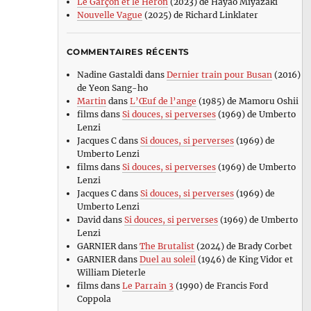
Le Garçon et le Héron
(2023) de Hayao Miyazaki
Nouvelle Vague
(2025) de Richard Linklater
COMMENTAIRES RÉCENTS
Nadine Gastaldi
dans
Dernier train pour Busan
(2016)
de Yeon Sang-ho
Martin
dans
L’Œuf de l’ange
(1985) de Mamoru Oshii
films
dans
Si douces, si perverses
(1969) de Umberto
Lenzi
Jacques C
dans
Si douces, si perverses
(1969) de
Umberto Lenzi
films
dans
Si douces, si perverses
(1969) de Umberto
Lenzi
Jacques C
dans
Si douces, si perverses
(1969) de
Umberto Lenzi
David
dans
Si douces, si perverses
(1969) de Umberto
Lenzi
GARNIER
dans
The Brutalist
(2024) de Brady Corbet
GARNIER
dans
Duel au soleil
(1946) de King Vidor et
William Dieterle
films
dans
Le Parrain 3
(1990) de Francis Ford
Coppola