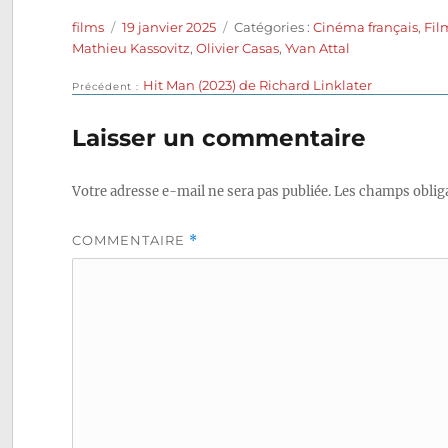
Auteur
Publié
Catégories
films
19 janvier 2025
Catégories :
Cinéma français
,
Fil
le
Mathieu Kassovitz
,
Olivier Casas
,
Yvan Attal
Publication
Hit Man (2023) de Richard Linklater
Navigation
Précédent
précédente :
de
Laisser un commentaire
l’article
Votre adresse e-mail ne sera pas publiée.
Les champs obliga
COMMENTAIRE
*