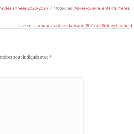
Étiquettes
ms des années 2020-2024
Mots-clés :
Après-guerre
,
enfants
,
frères
,
Publication
L’amour vient en dansant (1941) de Sidney Lanfield
Suivant
suivante :
toires sont indiqués avec
*