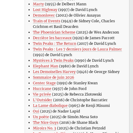
Marty
(1955) de Delbert Mann
Lost Highway
(1997) de David Lynch
Demonlover
(2002) de Olivier Assayas
Train of Events
(1949) de Sidney Cole, Charles
Crichton et Basil Dearden
The Phoenician Scheme
(2025) de Wes Anderson
Derrière les barreaux
(1929) de James Parrott
Twin Peaks : The Return
(2017) de David Lynch
Twin Peaks : Les 7 derniers jours de Laura Palmer
(1992) de David Lynch
Mystères à Twin Peaks
(1990) de David Lynch
Elephant Man
(1980) de David Lynch
Les Demoiselles Harvey
(1946) de George Sidney
Sommaire de juin 2026
Center Stage
(1991) de Stanley Kwan
Hurricane
(1937) de John Ford
Vie privée
(2025) de Rebecca Zlotowski
L’Outsider
(2016) de Christophe Barratier
La Lame diabolique
(1965) de Kenji Misumi
Oui
(2025) de Nadav Lapid
Un poète
(2025) de Simón Mesa Soto
The Nice Guys
(2016) de Shane Black
Miroirs No. 3
(2025) de Christian Petzold