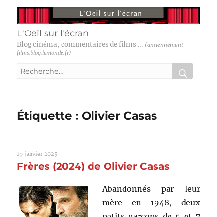
L'Oeil sur l'écran
Blog cinéma, commentaires de films ...
(anciennement
films.blog.lemonde.fr)
Recherche
pour
RECHER
OK
:
Étiquette :
Olivier Casas
19 janvier 2025
Frères (2024) de Olivier Casas
Abandonnés par leur
mère en 1948, deux
petits garçons de 5 et 7