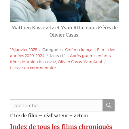
Mathieu Kassovitz et Yvan Attal dans
Frères
de
Olivier Casas.
Publié
Catégories
19 janvier 2025
Catégories :
Cinéma français
,
Films des
le
Étiquettes
années 2020-2024
Mots-clés :
Après-guerre
,
enfants
,
frères
,
Mathieu Kassovitz
,
Olivier Casas
,
Yvan Attal
sur
Laisser un commentaire
Frères
(2024)
de
Olivier
Casas
Recherche
pour
RECHER
OK
titre de film – réalisateur – acteur
:
Index de tous les films chroniqués