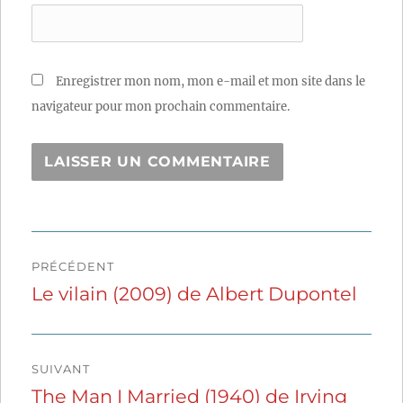
Enregistrer mon nom, mon e-mail et mon site dans le
navigateur pour mon prochain commentaire.
Navigation
PRÉCÉDENT
de
Le vilain (2009) de Albert Dupontel
Publication
précédente :
l’article
SUIVANT
The Man I Married (1940) de Irving
Publication