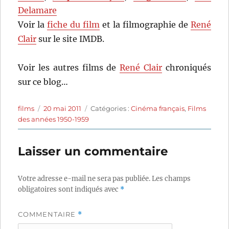
Delamare
Voir la
fiche du film
et la filmographie de
René
Clair
sur le site IMDB.
Voir les autres films de
René Clair
chroniqués
sur ce blog…
Auteur
Publié
Catégories
films
20 mai 2011
Catégories :
Cinéma français
,
Films
le
des années 1950-1959
Laisser un commentaire
Votre adresse e-mail ne sera pas publiée.
Les champs
obligatoires sont indiqués avec
*
COMMENTAIRE
*