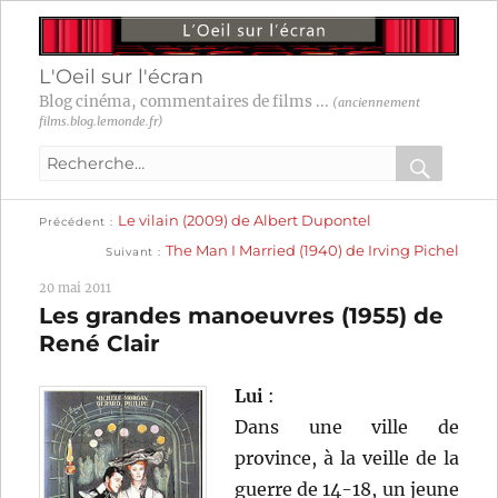
L'Oeil sur l'écran
Blog cinéma, commentaires de films ...
(anciennement
films.blog.lemonde.fr)
Recherche
pour
RECHER
OK
Publication
Navigation
Le vilain (2009) de Albert Dupontel
:
Précédent
précédente :
Publication
The Man I Married (1940) de Irving Pichel
Suivant
suivante :
de
20 mai 2011
l’article
Les grandes manoeuvres (1955) de
René Clair
Lui
:
Dans une ville de
province, à la veille de la
guerre de 14-18, un jeune