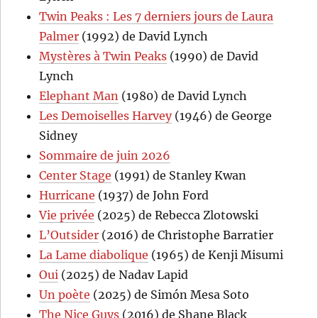
Twin Peaks : Les 7 derniers jours de Laura
Palmer
(1992) de David Lynch
Mystères à Twin Peaks
(1990) de David
Lynch
Elephant Man
(1980) de David Lynch
Les Demoiselles Harvey
(1946) de George
Sidney
Sommaire de juin 2026
Center Stage
(1991) de Stanley Kwan
Hurricane
(1937) de John Ford
Vie privée
(2025) de Rebecca Zlotowski
L’Outsider
(2016) de Christophe Barratier
La Lame diabolique
(1965) de Kenji Misumi
Oui
(2025) de Nadav Lapid
Un poète
(2025) de Simón Mesa Soto
The Nice Guys
(2016) de Shane Black