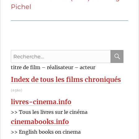
Pichel
suivante :
Recherche
pour
RECHER
OK
titre de film – réalisateur – acteur
:
Index de tous les films chroniqués
(6380)
livres-cinema.info
>> Tous les livres sur le cinéma
cinemabooks.info
>> English books on cinema