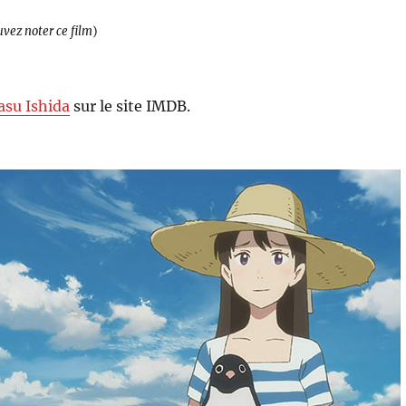
uvez noter ce film
)
asu Ishida
sur le site IMDB.