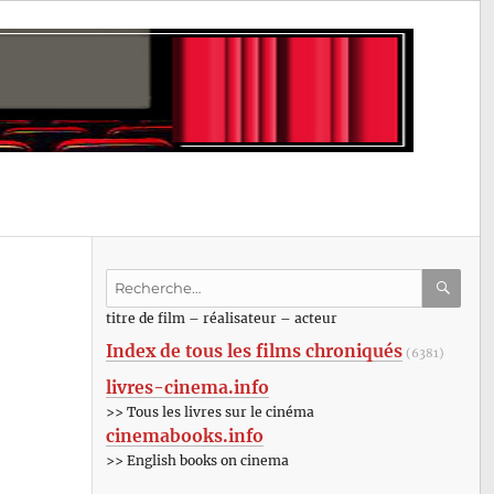
Recherche
pour
RECHE
OK
titre de film – réalisateur – acteur
:
Index de tous les films chroniqués
(6381)
livres-cinema.info
>> Tous les livres sur le cinéma
cinemabooks.info
>> English books on cinema