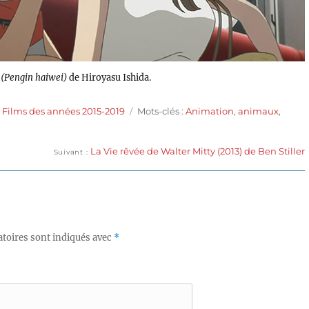
 (Pengin haiwei)
de Hiroyasu Ishida.
Étiquettes
,
Films des années 2015-2019
Mots-clés :
Animation
,
animaux
,
Publication
La Vie rêvée de Walter Mitty (2013) de Ben Stiller
Suivant
suivante :
toires sont indiqués avec
*