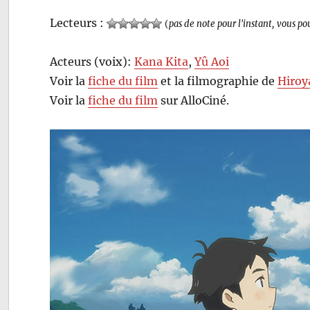
Lecteurs :
(
pas de note pour l'instant, vous po
Acteurs (voix):
Kana Kita
,
Yû Aoi
Voir la
fiche du film
et la filmographie de
Hiroy
Voir la
fiche du film
sur AlloCiné.