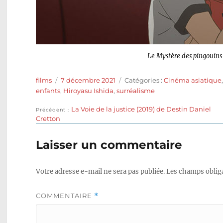
Le Mystère des pingouins
Auteur
Publié
Catégories
films
7 décembre 2021
Catégories :
Cinéma asiatique
le
enfants
,
Hiroyasu Ishida
,
surréalisme
Publication
La Voie de la justice (2019) de Destin Daniel
Navigation
Précédent
précédente :
Cretton
de
Laisser un commentaire
l’article
Votre adresse e-mail ne sera pas publiée.
Les champs obliga
COMMENTAIRE
*