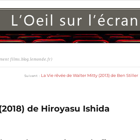
ment films.blog.lemonde.fr)
Publication
suivante :
La Vie rêvée de Walter Mitty (2013) de Ben Stiller
Suivant
(2018) de Hiroyasu Ishida