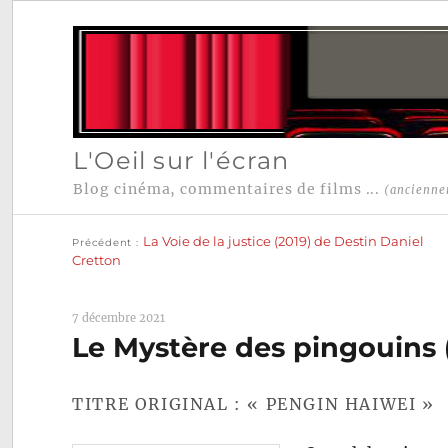
L'Oeil sur l'écran
Blog cinéma, commentaires de films ...
(ancienne
Publication
Navigation
précédente :
La Voie de la justice (2019) de Destin Daniel
Précédent
de
Cretton
l’article
7 décembre 2021
Le Mystère des pingouins 
TITRE ORIGINAL : « PENGIN HAIWEI »