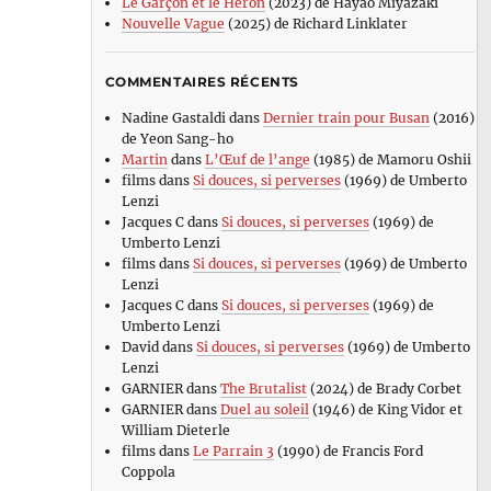
Le Garçon et le Héron
(2023) de Hayao Miyazaki
Nouvelle Vague
(2025) de Richard Linklater
COMMENTAIRES RÉCENTS
Nadine Gastaldi
dans
Dernier train pour Busan
(2016)
de Yeon Sang-ho
Martin
dans
L’Œuf de l’ange
(1985) de Mamoru Oshii
films
dans
Si douces, si perverses
(1969) de Umberto
Lenzi
Jacques C
dans
Si douces, si perverses
(1969) de
Umberto Lenzi
films
dans
Si douces, si perverses
(1969) de Umberto
Lenzi
Jacques C
dans
Si douces, si perverses
(1969) de
Umberto Lenzi
David
dans
Si douces, si perverses
(1969) de Umberto
Lenzi
GARNIER
dans
The Brutalist
(2024) de Brady Corbet
GARNIER
dans
Duel au soleil
(1946) de King Vidor et
William Dieterle
films
dans
Le Parrain 3
(1990) de Francis Ford
Coppola