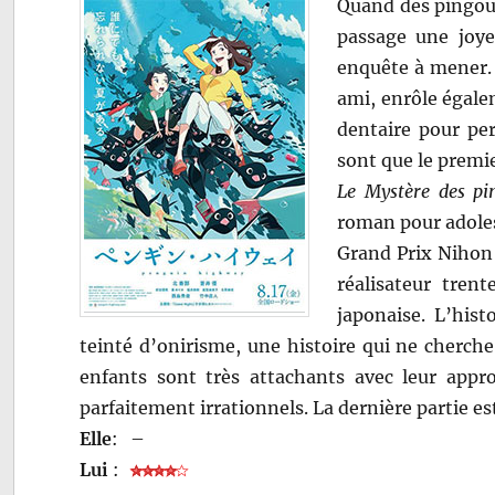
Quand des pingoui
passage une joye
enquête à mener.
ami, enrôle égale
dentaire pour per
sont que le premi
Le Mystère des pi
roman pour adole
Grand Prix Nihon 
réalisateur tren
japonaise. L’hist
teinté d’onirisme, une histoire qui ne cherch
enfants sont très attachants avec leur app
parfaitement irrationnels. La dernière partie es
Elle
:
–
Lui
: