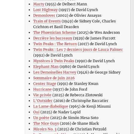
Marty
(1955) de Delbert Mann
Lost Highway
(1997) de David Lynch
Demonlover
(2002) de Olivier Assayas
Train of Events
(1949) de Sidney Cole, Charles
Crichton et Basil Dearden
The Phoenician Scheme
(2025) de Wes Anderson
Derrière les barreaux
(1929) de James Parrott
Twin Peaks : The Return
(2017) de David Lynch
Twin Peaks : Les 7 derniers jours de Laura Palmer
(1992) de David Lynch
Mystères à Twin Peaks
(1990) de David Lynch
Elephant Man
(1980) de David Lynch
Les Demoiselles Harvey
(1946) de George Sidney
Sommaire de juin 2026
Center Stage
(1991) de Stanley Kwan
Hurricane
(1937) de John Ford
Vie privée
(2025) de Rebecca Zlotowski
L’Outsider
(2016) de Christophe Barratier
La Lame diabolique
(1965) de Kenji Misumi
Oui
(2025) de Nadav Lapid
Un poète
(2025) de Simón Mesa Soto
The Nice Guys
(2016) de Shane Black
Miroirs No. 3
(2025) de Christian Petzold