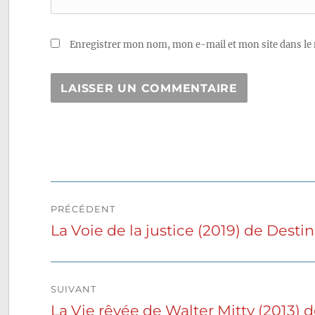
Enregistrer mon nom, mon e-mail et mon site dans le
Navigation
PRÉCÉDENT
de
La Voie de la justice (2019) de Desti
Publication
précédente :
l’article
SUIVANT
La Vie rêvée de Walter Mitty (2013) d
Publication