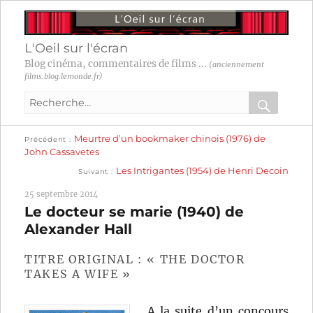
L'Oeil sur l'écran
Blog cinéma, commentaires de films ...
(anciennement
films.blog.lemonde.fr)
Recherche
pour
RECHER
OK
Publication
Navigation
Meurtre d’un bookmaker chinois (1976) de
:
Précédent
précédente :
John Cassavetes
Publication
de
Les Intrigantes (1954) de Henri Decoin
Suivant
suivante :
l’article
25 septembre 2014
Le docteur se marie (1940) de
Alexander Hall
TITRE ORIGINAL : « THE DOCTOR
TAKES A WIFE »
A la suite d’un concours