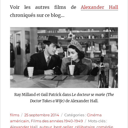
Voir les autres films de
Alexander Hall
chroniqués sur ce blog…
Ray Milland et Gail Patrick dans
Le docteur se marie (The
Doctor Takes a Wife)
de Alexander Hall.
Auteur
Publié
Catégories
films
25 septembre 2014
Catégories :
Cinéma
le
Étiquettes
américain
,
Films des années 1940-1949
Mots-clés :
Alexander Hall
,
auteur
,
best-seller
,
célibataire
,
comédie
,