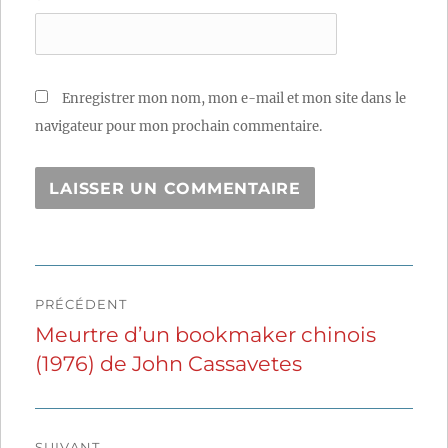
Enregistrer mon nom, mon e-mail et mon site dans le
navigateur pour mon prochain commentaire.
Navigation
PRÉCÉDENT
de
Meurtre d’un bookmaker chinois
Publication
(1976) de John Cassavetes
précédente :
l’article
SUIVANT