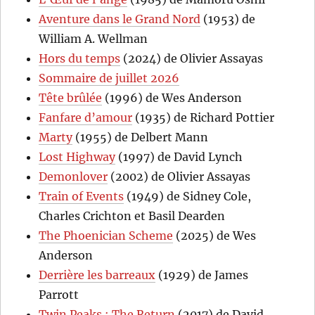
Aventure dans le Grand Nord
(1953) de
William A. Wellman
Hors du temps
(2024) de Olivier Assayas
Sommaire de juillet 2026
Tête brûlée
(1996) de Wes Anderson
Fanfare d’amour
(1935) de Richard Pottier
Marty
(1955) de Delbert Mann
Lost Highway
(1997) de David Lynch
Demonlover
(2002) de Olivier Assayas
Train of Events
(1949) de Sidney Cole,
Charles Crichton et Basil Dearden
The Phoenician Scheme
(2025) de Wes
Anderson
Derrière les barreaux
(1929) de James
Parrott
Twin Peaks : The Return
(2017) de David