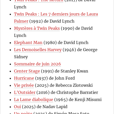
Lynch
Twin Peaks : Les 7 derniers jours de Laura
Palmer
(1992) de David Lynch
Mystères à Twin Peaks
(1990) de David
Lynch
Elephant Man
(1980) de David Lynch
Les Demoiselles Harvey
(1946) de George
Sidney
Sommaire de juin 2026
Center Stage
(1991) de Stanley Kwan
Hurricane
(1937) de John Ford
Vie privée
(2025) de Rebecca Zlotowski
L’Outsider
(2016) de Christophe Barratier
La Lame diabolique
(1965) de Kenji Misumi
Oui
(2025) de Nadav Lapid
Un poète
(2025) de Simón Mesa Soto