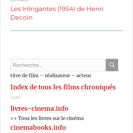
Les Intrigantes (1954) de Henri
Publication
Decoin
suivante :
Recherche
pour
RECHER
OK
titre de film – réalisateur – acteur
:
Index de tous les films chroniqués
(6380)
livres-cinema.info
>> Tous les livres sur le cinéma
cinemabooks.info