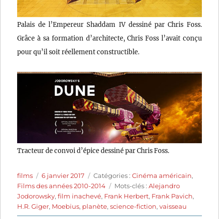
Palais de l’Empereur Shaddam IV dessiné par Chris Foss.
Grâce à sa formation d’architecte, Chris Foss l’avait conçu
pour qu’il soit réellement constructible.
Tracteur de convoi d’épice dessiné par Chris Foss.
Auteur
Publié
Catégories
films
6 janvier 2017
Catégories :
Cinéma américain
,
le
Étiquettes
Films des années 2010-2014
Mots-clés :
Alejandro
Jodorowsky
,
film inachevé
,
Frank Herbert
,
Frank Pavich
,
H.R. Giger
,
Moebius
,
planète
,
science-fiction
,
vaisseau