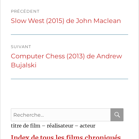
Navigation
PRÉCÉDENT
de
Slow West (2015) de John Maclean
Publication
précédente :
l’article
SUIVANT
Computer Chess (2013) de Andrew
Publication
Bujalski
suivante :
Recherche
pour
RECHER
OK
titre de film – réalisateur – acteur
:
Index de tous les films chroniqués