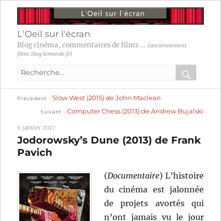
L'Oeil sur l'écran
Blog cinéma, commentaires de films ...
(anciennement
films.blog.lemonde.fr)
Recherche
pour
RECHER
OK
Publication
Navigation
Slow West (2015) de John Maclean
:
Précédent
précédente :
Publication
Computer Chess (2013) de Andrew Bujalski
Suivant
suivante :
de
6 janvier 2017
l’article
Jodorowsky’s Dune (2013) de Frank
Pavich
(
Documentaire
) L’histoire
du cinéma est jalonnée
de projets avortés qui
n’ont jamais vu le jour