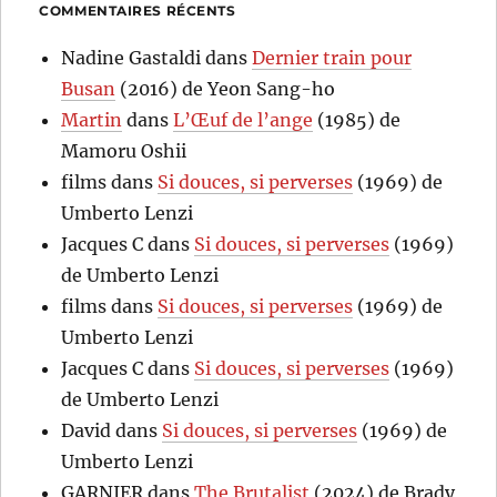
COMMENTAIRES RÉCENTS
Nadine Gastaldi
dans
Dernier train pour
Busan
(2016) de Yeon Sang-ho
Martin
dans
L’Œuf de l’ange
(1985) de
Mamoru Oshii
films
dans
Si douces, si perverses
(1969) de
Umberto Lenzi
Jacques C
dans
Si douces, si perverses
(1969)
de Umberto Lenzi
films
dans
Si douces, si perverses
(1969) de
Umberto Lenzi
Jacques C
dans
Si douces, si perverses
(1969)
de Umberto Lenzi
David
dans
Si douces, si perverses
(1969) de
Umberto Lenzi
GARNIER
dans
The Brutalist
(2024) de Brady