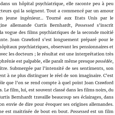
ans un hôpital psychiatrique, elle raconte peu à peu
cteurs qui la soignent. Tout a commencé par un amour
un jeune ingénieur… Tourné aux Etats Unis par le
igine allemande Curtis Bernhardt,
Possessed
s’inscrit
a vogue des films psychiatriques de la seconde moitié
nte. Joan Crawford s’est longuement préparé pour le
 hôpitaux psychiatriques, observant les pensionnaires et
avec les docteurs ; le résultat est une interprétation très
ophrénie est palpable, elle paraît même presque
possédée
,
 titre. Submergée par l’intensité de ses sentiments, son
nt à ne plus distinguer le réel de son imaginaire. C’est
ôle que l’on se rend compte à quel point Joan Crawford
. Le film, lui, est souvent classé dans les films noirs, du
urtis Bernhardt travaille beaucoup ses éclairages, dans
on envie de dire pour évoquer ses origines allemandes.
ène est maitrisée de bout en bout.
Possessed
est un film