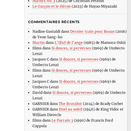
Miroirs No. 3
(2025) de Christian Petzold
Le Garçon et le Héron
(2023) de Hayao Miyazaki
COMMENTAIRES RÉCENTS
Nadine Gastaldi
dans
Dernier train pour Busan
(2016)
de Yeon Sang-ho
Martin
dans
L’Œuf de l’ange
(1985) de Mamoru Oshii
films
dans
Si douces, si perverses
(1969) de Umberto
Lenzi
Jacques C
dans
Si douces, si perverses
(1969) de
Umberto Lenzi
films
dans
Si douces, si perverses
(1969) de Umberto
Lenzi
Jacques C
dans
Si douces, si perverses
(1969) de
Umberto Lenzi
David
dans
Si douces, si perverses
(1969) de Umberto
Lenzi
GARNIER
dans
The Brutalist
(2024) de Brady Corbet
GARNIER
dans
Duel au soleil
(1946) de King Vidor et
William Dieterle
films
dans
Le Parrain 3
(1990) de Francis Ford
Coppola