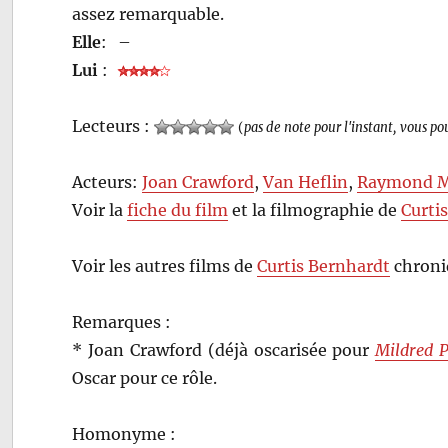
assez remarquable.
Elle
:
–
Lui
:
Lecteurs :
(
pas de note pour l'instant, vous po
Acteurs:
Joan Crawford
,
Van Heflin
,
Raymond M
Voir la
fiche du film
et la filmographie de
Curti
Voir les autres films de
Curtis Bernhardt
chroni
Remarques :
* Joan Crawford (déjà oscarisée pour
Mildred P
Oscar pour ce rôle.
Homonyme :