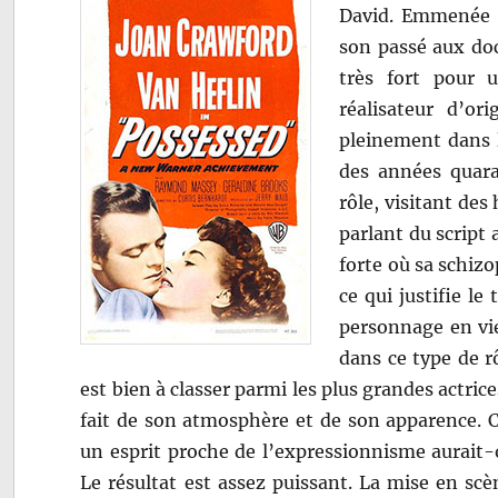
David. Emmenée d
son passé aux do
très fort pour 
réalisateur d’or
pleinement dans l
des années quara
rôle, visitant des
parlant du script 
forte où sa schiz
ce qui justifie le
personnage en vie
dans ce type de r
est bien à classer parmi les plus grandes actrices
fait de son atmosphère et de son apparence. C
un esprit proche de l’expressionnisme aurait-
Le résultat est assez puissant. La mise en sc