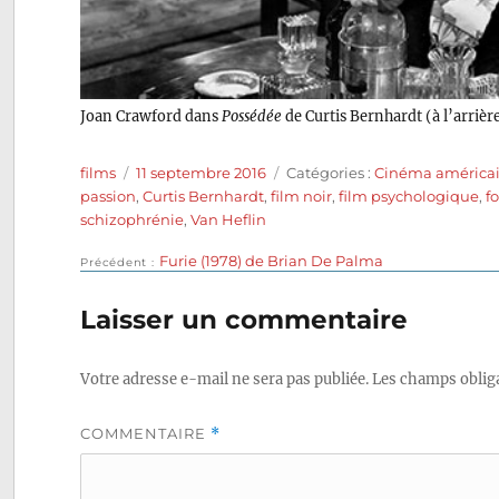
Joan Crawford dans
Possédée
de Curtis Bernhardt (à l’arriè
Auteur
Publié
Catégories
films
11 septembre 2016
Catégories :
Cinéma américa
le
passion
,
Curtis Bernhardt
,
film noir
,
film psychologique
,
fo
schizophrénie
,
Van Heflin
Publication
Furie (1978) de Brian De Palma
Navigation
Précédent
précédente :
de
Laisser un commentaire
l’article
Votre adresse e-mail ne sera pas publiée.
Les champs obliga
COMMENTAIRE
*