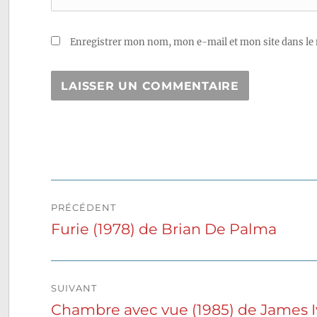
Enregistrer mon nom, mon e-mail et mon site dans le
Navigation
PRÉCÉDENT
de
Furie (1978) de Brian De Palma
Publication
précédente :
l’article
SUIVANT
Chambre avec vue (1985) de James I
Publication