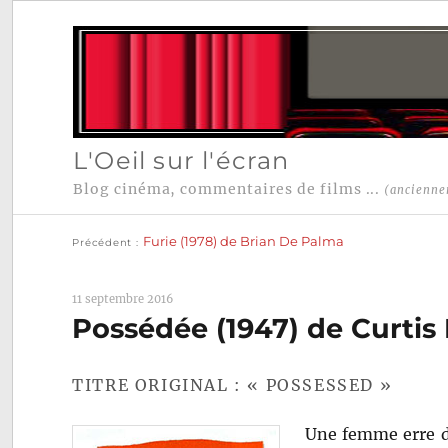
L'Oeil sur l'écran
Blog cinéma, commentaires de films ...
(ancienne
Publication
Navigation
précédente :
Furie (1978) de Brian De Palma
Précédent
de
l’article
11 septembre 2016
Possédée (1947) de Curtis
TITRE ORIGINAL : « POSSESSED »
Une femme erre da