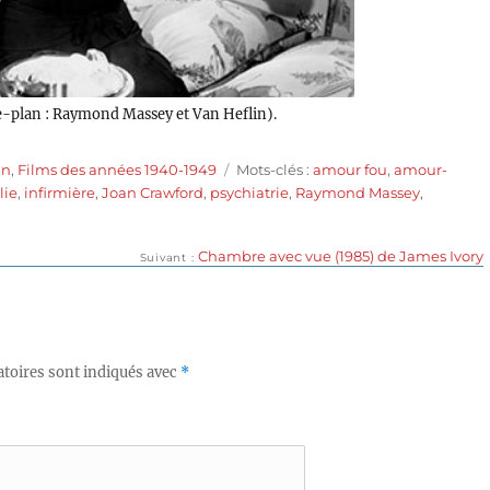
re-plan : Raymond Massey et Van Heflin).
Étiquettes
in
,
Films des années 1940-1949
Mots-clés :
amour fou
,
amour-
lie
,
infirmière
,
Joan Crawford
,
psychiatrie
,
Raymond Massey
,
Publication
Chambre avec vue (1985) de James Ivory
Suivant
suivante :
toires sont indiqués avec
*