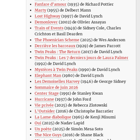
Fanfare d’amour
(1935) de Richard Pottier
Marty
(1955) de Delbert Mann
Lost Highway
(1997) de David Lynch
Demonlover
(2002) de Olivier Assayas
Train of Events
(1949) de Sidney Cole, Charles
Crichton et Basil Dearden
The Phoenician Scheme
(2025) de Wes Anderson
Derrière les barreaux
(1929) de James Parrott
Twin Peaks : The Return
(2017) de David Lynch
Twin Peaks : Les 7 derniers jours de Laura Palmer
(1992) de David Lynch
Mystères à Twin Peaks
(1990) de David Lynch
Elephant Man
(1980) de David Lynch
Les Demoiselles Harvey
(1946) de George Sidney
Sommaire de juin 2026
Center Stage
(1991) de Stanley Kwan
Hurricane
(1937) de John Ford
Vie privée
(2025) de Rebecca Zlotowski
L’Outsider
(2016) de Christophe Barratier
La Lame diabolique
(1965) de Kenji Misumi
Oui
(2025) de Nadav Lapid
Un poète
(2025) de Simón Mesa Soto
The Nice Guys
(2016) de Shane Black