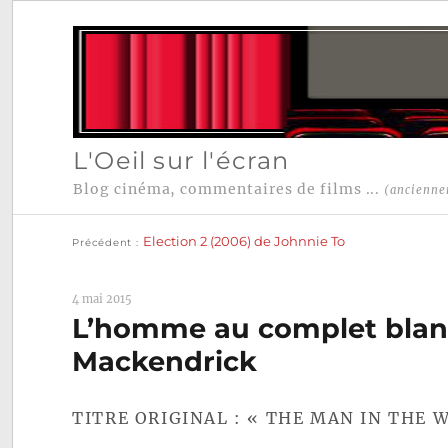
L'Oeil sur l'écran
Blog cinéma, commentaires de films ...
(ancienne
Publication
Navigation
précédente :
Election 2 (2006) de Johnnie To
Précédent
de
l’article
4 mai 2015
L’homme au complet blanc
Mackendrick
TITRE ORIGINAL : « THE MAN IN THE W