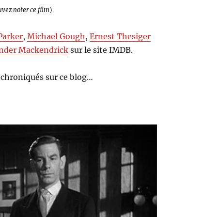
uvez noter ce film
)
 Parker
,
Michael Gough
,
Ernest Thesiger
nder Mackendrick
sur le site IMDB.
chroniqués sur ce blog…