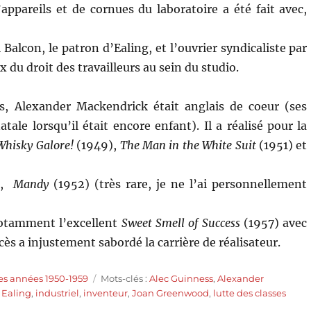
’appareils et de cornues du laboratoire a été fait avec,
 Balcon, le patron d’Ealing, et l’ouvrier syndicaliste par
 du droit des travailleurs au sein du studio.
s, Alexander Mackendrick était anglais de coeur (ses
ale lorsqu’il était encore enfant). Il a réalisé pour la
Whisky Galore!
(1949),
The Man in the White Suit
(1951) et
ng,
Mandy
(1952) (très rare, je ne l’ai personnellement
notamment l’excellent
Sweet Smell of Success
(1957) avec
cès a injustement sabordé la carrière de réalisateur.
Étiquettes
es années 1950-1959
Mots-clés :
Alec Guinness
,
Alexander
,
Ealing
,
industriel
,
inventeur
,
Joan Greenwood
,
lutte des classes