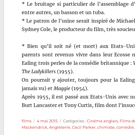
* Le bruitage si particulier de l’assemblage d
entre autres, un basson et un tuba.
* Le patron de l’usine serait inspiré de Michael
Sydney Cole, le producteur du film, très soucieux
* Bien qu’il soit né (et mort) aux Etats-Uni
parents sont revenus vivre dans leur Ecosse nat
Ealing trois perles de la comédie britannique :
The Ladykillers
(1955).
On pourrait y ajouter, toujours pour la Eali
jamais vu) et
Maggie
(1954).
Après 1955, il est passé aux Etats-Unis avec 
Burt Lancaster et Tony Curtis, film dont l’insuc
Auteur
Publié
Catégories
films
4 mai 2015
Catégories :
Cinéma anglais
,
Films d
le
Mackendrick
,
Angleterre
,
Cecil Parker
,
chimiste
,
comédie