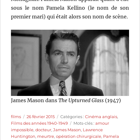
sous le nom Pamela Kellino (le nom de son
premier mari) qui était alors son nom de scène.
James Mason dans
The Upturned Glass
(1947)
Auteur
Publié
Catégories
films
26 février 2015
Catégories :
Cinéma anglais
,
le
Étiquettes
Films des années 1940-1949
Mots-clés :
amour
impossible
,
docteur
,
James Mason
,
Lawrence
Huntington
,
meurtre
,
opération chirurgicale
,
Pamela