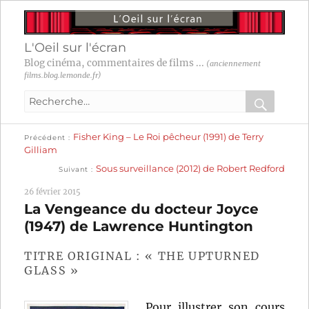
L'Oeil sur l'écran
Blog cinéma, commentaires de films ...
(anciennement
films.blog.lemonde.fr)
Recherche
pour
RECHER
OK
Publication
Navigation
Fisher King – Le Roi pêcheur (1991) de Terry
:
Précédent
précédente :
Gilliam
Publication
de
Sous surveillance (2012) de Robert Redford
Suivant
suivante :
l’article
26 février 2015
La Vengeance du docteur Joyce
(1947) de Lawrence Huntington
TITRE ORIGINAL : « THE UPTURNED
GLASS »
Pour illustrer son cours