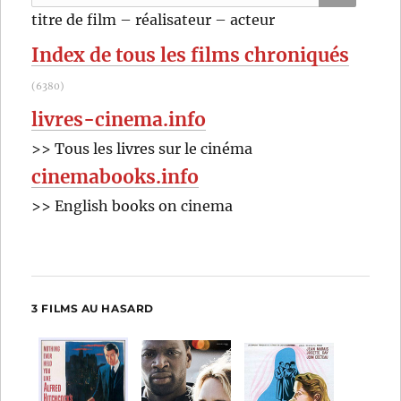
pour
RECHER
OK
titre de film – réalisateur – acteur
:
Index de tous les films chroniqués
(6380)
livres-cinema.info
>> Tous les livres sur le cinéma
cinemabooks.info
>> English books on cinema
3 FILMS AU HASARD