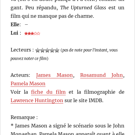
gant. Peu répandu,
The Upturned Glass
est un
film qui ne manque pas de charme.
Elle
:
–
Lui
:
Lecteurs :
(
pas de note pour l'instant, vous
pouvez noter ce film
)
Acteurs:
James Mason
,
Rosamund John
,
Pamela Mason
Voir la
fiche du film
et la filmographie de
Lawrence Huntington
sur le site IMDB.
Remarque :
* James Mason a signé le scénario sous le John
Monaghan. Pamela Mason apparaît quant à elle