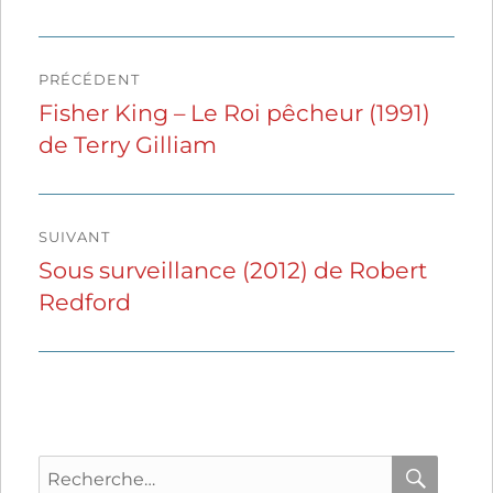
Navigation
PRÉCÉDENT
de
Fisher King – Le Roi pêcheur (1991)
Publication
de Terry Gilliam
précédente :
l’article
SUIVANT
Sous surveillance (2012) de Robert
Publication
Redford
suivante :
Recherche