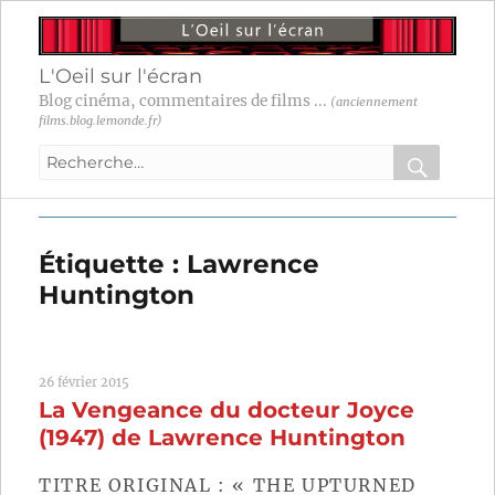
L'Oeil sur l'écran
Blog cinéma, commentaires de films ...
(anciennement
films.blog.lemonde.fr)
Recherche
pour
RECHER
OK
:
Étiquette :
Lawrence
Huntington
26 février 2015
La Vengeance du docteur Joyce
(1947) de Lawrence Huntington
TITRE ORIGINAL : « THE UPTURNED