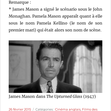
Remarque :
* James Mason a signé le scénario sous le John
Monaghan. Pamela Mason apparaît quant à elle
sous le nom Pamela Kellino (le nom de son
premier mari) qui était alors son nom de scène.
James Mason dans
The Upturned Glass
(1947)
Publié
Catégories
26 février 2015
Catégories :
Cinéma anglais
,
Films des