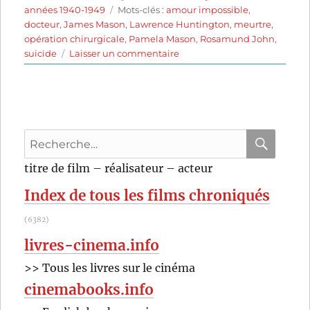
le
Étiquettes
années 1940-1949
Mots-clés :
amour impossible
,
docteur
,
James Mason
,
Lawrence Huntington
,
meurtre
,
opération chirurgicale
,
Pamela Mason
,
Rosamund John
,
sur
suicide
Laisser un commentaire
La
Vengeance
du
docteur
Joyce
Recherche
(1947)
de
pour
RECHER
OK
titre de film – réalisateur – acteur
Lawrence
:
Huntington
Index de tous les films chroniqués
(6382)
livres-cinema.info
>> Tous les livres sur le cinéma
cinemabooks.info