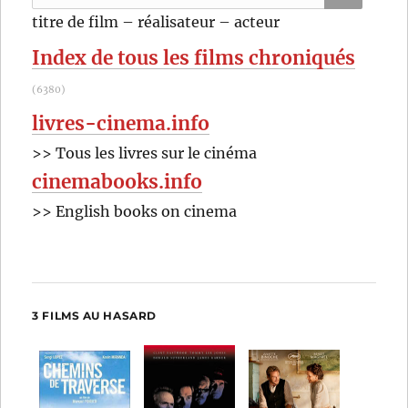
pour
RECHER
OK
titre de film – réalisateur – acteur
:
Index de tous les films chroniqués
(6380)
livres-cinema.info
>> Tous les livres sur le cinéma
cinemabooks.info
>> English books on cinema
3 FILMS AU HASARD