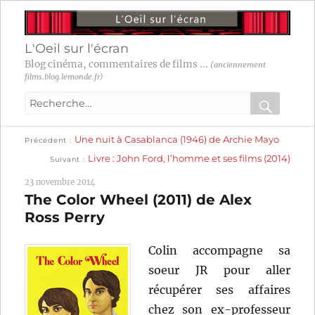
L'Oeil sur l'écran
Blog cinéma, commentaires de films ...
(anciennement
films.blog.lemonde.fr)
Recherche
pour
RECHER
OK
Publication
Navigation
Une nuit à Casablanca (1946) de Archie Mayo
:
Précédent
précédente :
Publication
Livre : John Ford, l’homme et ses films (2014)
Suivant
suivante :
de
23 novembre 2014
l’article
The Color Wheel (2011) de Alex
Ross Perry
Colin accompagne sa
soeur JR pour aller
récupérer ses affaires
chez son ex-professeur