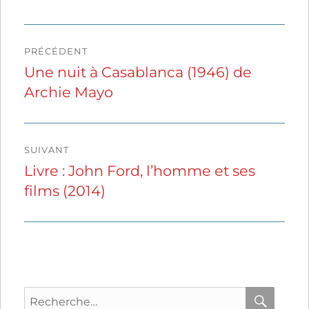
Navigation
PRÉCÉDENT
de
Une nuit à Casablanca (1946) de
Publication
Archie Mayo
précédente :
l’article
SUIVANT
Livre : John Ford, l’homme et ses
Publication
films (2014)
suivante :
Recherche