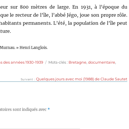
ueur sur 800 mètres de large. En 1931, à l’époque du
ue le recteur de l’île, l’abbé Jégo, joue son propre rôle.
 habitants permanents. L’été, la population de l’île peut
ture.
 Murnau. » Henri Langlois.
Étiquettes
s des années 1930-1939
Mots-clés :
Bretagne
,
documentaire
,
Publication
Quelques jours avec moi (1988) de Claude Sautet
Suivant
suivante :
toires sont indiqués avec
*