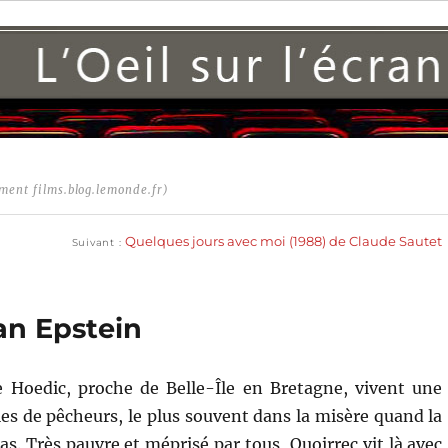
ment films.blog.lemonde.fr)
Publication
suivante :
Quelques jours avec moi (1988) de Claude Sautet
Suivant
an Epstein
de Hoedic, proche de Belle-Île en Bretagne, vivent une
les de pêcheurs, le plus souvent dans la misère quand la
s. Très pauvre et méprisé par tous, Quoirrec vit là avec