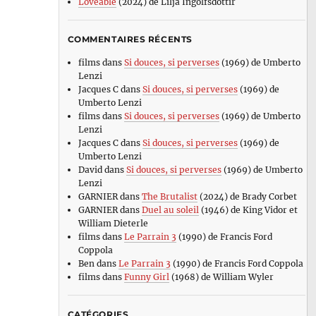
Loveable
(2024) de Lilja Ingolfsdottir
COMMENTAIRES RÉCENTS
films
dans
Si douces, si perverses
(1969) de Umberto
Lenzi
Jacques C
dans
Si douces, si perverses
(1969) de
Umberto Lenzi
films
dans
Si douces, si perverses
(1969) de Umberto
Lenzi
Jacques C
dans
Si douces, si perverses
(1969) de
Umberto Lenzi
David
dans
Si douces, si perverses
(1969) de Umberto
Lenzi
GARNIER
dans
The Brutalist
(2024) de Brady Corbet
GARNIER
dans
Duel au soleil
(1946) de King Vidor et
William Dieterle
films
dans
Le Parrain 3
(1990) de Francis Ford
Coppola
Ben
dans
Le Parrain 3
(1990) de Francis Ford Coppola
films
dans
Funny Girl
(1968) de William Wyler
CATÉGORIES