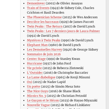
Demonlover
(2002) de Olivier Assayas
Train of Events
(1949) de Sidney Cole, Charles
Crichton et Basil Dearden
The Phoenician Scheme
(2025) de Wes Anderson
Derrière les barreaux
(1929) de James Parrott
Twin Peaks : The Return
(2017) de David Lynch
Twin Peaks : Les 7 derniers jours de Laura Palmer
(1992) de David Lynch
Mystères à Twin Peaks
(1990) de David Lynch
Elephant Man
(1980) de David Lynch
Les Demoiselles Harvey
(1946) de George Sidney
Sommaire de juin 2026
Center Stage
(1991) de Stanley Kwan
Hurricane
(1937) de John Ford
Vie privée
(2025) de Rebecca Zlotowski
L’Outsider
(2016) de Christophe Barratier
La Lame diabolique
(1965) de Kenji Misumi
Oui
(2025) de Nadav Lapid
Un poète
(2025) de Simón Mesa Soto
The Nice Guys
(2016) de Shane Black
Miroirs No. 3
(2025) de Christian Petzold
Le Garçon et le Héron
(2023) de Hayao Miyazaki
Nouvelle Vague
(2025) de Richard Linklater