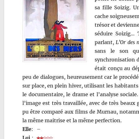
sa fille Soizig. U
cache soigneuseme
trésor et devienn
séduire Soizig… 
parlant,
L’Or des 
sans le son qu
synchronisation de
était conçu au dé
peu de dialogues, heureusement car le procédé e
sur place, en plein hiver, utilisant les habitan
le documentaire, le drame et l’analyse sociale
l’image est très travaillée, avec de très beaux g
pu être comparé aux films de Murnau, notam
la même maitrise et la même perfection.
Elle
:
–
Lui
: