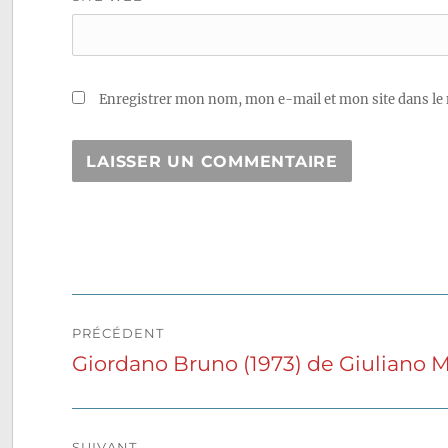
Enregistrer mon nom, mon e-mail et mon site dans le
Navigation
PRÉCÉDENT
de
Giordano Bruno (1973) de Giuliano 
Publication
précédente :
l’article
SUIVANT