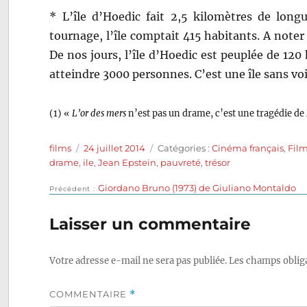
* L’île d’Hoedic fait 2,5 kilomètres de long
tournage, l’île comptait 415 habitants. A noter q
De nos jours, l’île d’Hoedic est peuplée de 120
atteindre 3000 personnes. C’est une île sans voi
(1) «
L’or des mers
n’est pas un drame, c’est une tragédie de
Auteur
Publié
Catégories
films
24 juillet 2014
Catégories :
Cinéma français
,
Film
le
drame
,
ile
,
Jean Epstein
,
pauvreté
,
trésor
Publication
Giordano Bruno (1973) de Giuliano Montaldo
Navigation
Précédent
précédente :
de
Laisser un commentaire
l’article
Votre adresse e-mail ne sera pas publiée.
Les champs obliga
COMMENTAIRE
*