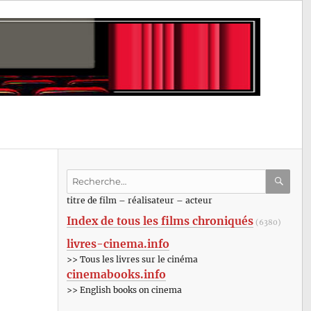
Recherche
pour
RECHE
OK
titre de film – réalisateur – acteur
:
Index de tous les films chroniqués
(6380)
livres-cinema.info
>> Tous les livres sur le cinéma
cinemabooks.info
>> English books on cinema