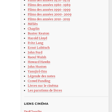
Films des années 1970-1979
Films des années 1980-1989
Films des années 1990-1999
Films des années 2000-2009
Films des années 2010-2019
Méliès
Chaplin
Buster Keaton
Harold Lloyd
Fritz Lang
Ernst Lubitsch
John Ford
Raoul Walsh
Howard Hawks
John Huston
Yasujirô Ozu
Légende des notes
Crowd Funding
Livres sur le cinéma
Les parutions de livres
LIENS CINÉMA
DvdClassiks