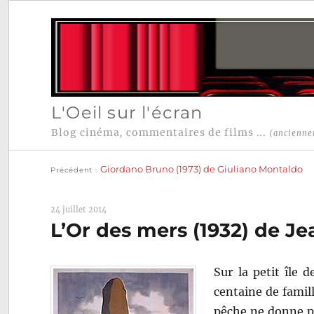
L'Oeil sur l'écran
Blog cinéma, commentaires de films ...
(ancienne
Publication
Navigation
précédente :
Giordano Bruno (1973) de Giuliano Montaldo
Précédent
de
l’article
24 juillet 2014
L’Or des mers (1932) de Je
Sur la petit île 
centaine de famil
pêche ne donne pa