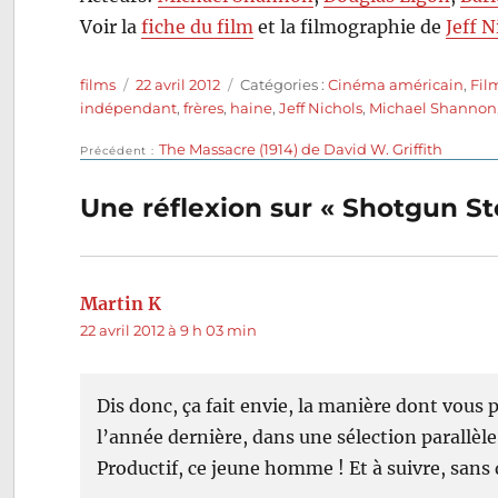
Voir la
fiche du film
et la filmographie de
Jeff N
Auteur
Publié
Catégories
films
22 avril 2012
Catégories :
Cinéma américain
,
Fil
le
indépendant
,
frères
,
haine
,
Jeff Nichols
,
Michael Shannon
Publication
The Massacre (1914) de David W. Griffith
Navigation
Précédent
précédente :
de
Une réflexion sur « Shotgun Sto
l’article
Martin K
dit :
22 avril 2012 à 9 h 03 min
Dis donc, ça fait envie, la manière dont vous 
l’année dernière, dans une sélection parallèle
Productif, ce jeune homme ! Et à suivre, san