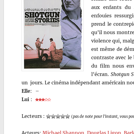
aux enfants du 
enfouies ressurg
prend le contrepi
qu’il nous montre 
violence qui, malg
est même de démon
contraste avec le
du film nous en
l’écran.
Shotgun S
un jours. Le cinéma indépendant américain nous
Elle
:
–
Lui
:
Lecteurs :
(
pas de note pour l'instant, vous po
Acteurs:
Michael Shannon
,
Douglas Ligon
,
Bar