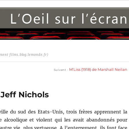
ment films.blog.lemonde.fr)
Publication
suivante :
M’Liss (1918) de Marshall Neilan
Suivant
Jeff Nichols
ille du sud des Etats-Unis, trois frères apprennent la
e alcoolique et violent qui les avait abandonnés pour
autre vie, plus vertueuse. A l’enterrement, ils font face