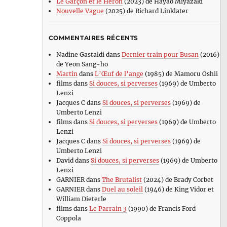
Le Garçon et le Héron
(2023) de Hayao Miyazaki
Nouvelle Vague
(2025) de Richard Linklater
COMMENTAIRES RÉCENTS
Nadine Gastaldi
dans
Dernier train pour Busan
(2016)
de Yeon Sang-ho
Martin
dans
L’Œuf de l’ange
(1985) de Mamoru Oshii
films
dans
Si douces, si perverses
(1969) de Umberto
Lenzi
Jacques C
dans
Si douces, si perverses
(1969) de
Umberto Lenzi
films
dans
Si douces, si perverses
(1969) de Umberto
Lenzi
Jacques C
dans
Si douces, si perverses
(1969) de
Umberto Lenzi
David
dans
Si douces, si perverses
(1969) de Umberto
Lenzi
GARNIER
dans
The Brutalist
(2024) de Brady Corbet
GARNIER
dans
Duel au soleil
(1946) de King Vidor et
William Dieterle
films
dans
Le Parrain 3
(1990) de Francis Ford
Coppola