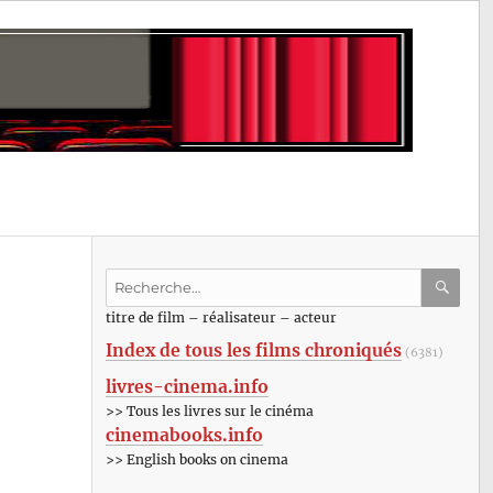
Recherche
pour
RECHE
OK
titre de film – réalisateur – acteur
:
Index de tous les films chroniqués
(6381)
livres-cinema.info
>> Tous les livres sur le cinéma
cinemabooks.info
>> English books on cinema