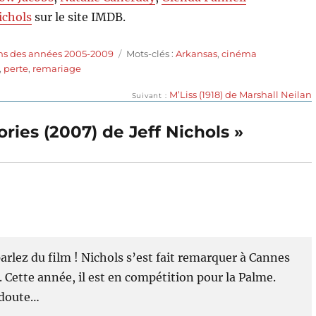
ichols
sur le site IMDB.
Étiquettes
ms des années 2005-2009
Mots-clés :
Arkansas
,
cinéma
,
perte
,
remariage
Publication
M’Liss (1918) de Marshall Neilan
Suivant
suivante :
ries (2007) de Jeff Nichols »
parlez du film ! Nichols s’est fait remarquer à Cannes
. Cette année, il est en compétition pour la Palme.
s doute…