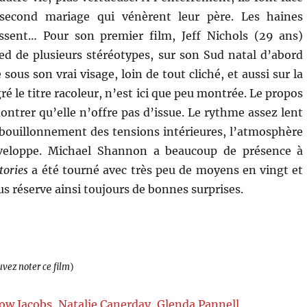
second mariage qui vénèrent leur père. Les haines
issent… Pour son premier film, Jeff Nichols (29 ans)
ed de plusieurs stéréotypes, sur son Sud natal d’abord
sous son vrai visage, loin de tout cliché, et aussi sur la
ré le titre racoleur, n’est ici que peu montrée. Le propos
trer qu’elle n’offre pas d’issue. Le rythme assez lent
 bouillonnement des tensions intérieures, l’atmosphère
veloppe. Michael Shannon a beaucoup de présence à
tories
a été tourné avec très peu de moyens en vingt et
 réserve ainsi toujours de bonnes surprises.
uvez noter ce film
)
low Jacobs
,
Natalie Canerday
,
Glenda Pannell