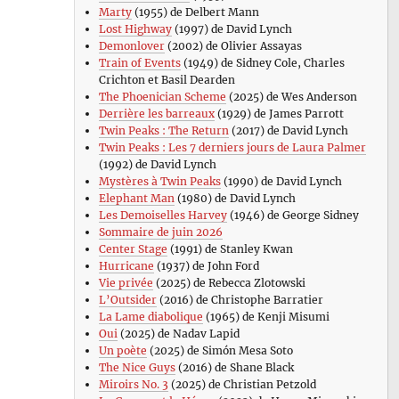
Marty
(1955) de Delbert Mann
Lost Highway
(1997) de David Lynch
Demonlover
(2002) de Olivier Assayas
Train of Events
(1949) de Sidney Cole, Charles
Crichton et Basil Dearden
The Phoenician Scheme
(2025) de Wes Anderson
Derrière les barreaux
(1929) de James Parrott
Twin Peaks : The Return
(2017) de David Lynch
Twin Peaks : Les 7 derniers jours de Laura Palmer
(1992) de David Lynch
Mystères à Twin Peaks
(1990) de David Lynch
Elephant Man
(1980) de David Lynch
Les Demoiselles Harvey
(1946) de George Sidney
Sommaire de juin 2026
Center Stage
(1991) de Stanley Kwan
Hurricane
(1937) de John Ford
Vie privée
(2025) de Rebecca Zlotowski
L’Outsider
(2016) de Christophe Barratier
La Lame diabolique
(1965) de Kenji Misumi
Oui
(2025) de Nadav Lapid
Un poète
(2025) de Simón Mesa Soto
The Nice Guys
(2016) de Shane Black
Miroirs No. 3
(2025) de Christian Petzold