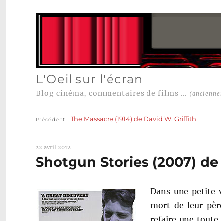
L'Oeil sur l'écran
Blog cinéma, commentaires de films ...
(ancienne
Publication
Navigation
précédente :
The Massacre (1914) de David W. Griffith
Précédent
de
l’article
22 avril 2012
Shotgun Stories (2007) de 
Dans une petite v
mort de leur pèr
refaire une toute 