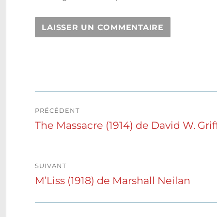
Navigation
PRÉCÉDENT
de
The Massacre (1914) de David W. Grif
Publication
précédente :
l’article
SUIVANT
M’Liss (1918) de Marshall Neilan
Publication
suivante :