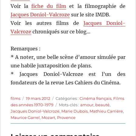
Voir la
fiche du film
et la filmographie de
Jacques Doniol-Valcroze
sur le site IMDB.
Voir les autres films de
Jacques Doniol-
Valcroze
chroniqués sur ce blog…
Remarques :
* A noter, une belle scène d’amour simulée par
une habile juxtaposition de plans.
* Jacques Doniol-Valcroze est l’un des
fondateurs de la revue Les Cahiers du Cinéma.
Auteur
Publié
Catégories
films
19 mars 2012
Catégories :
Cinéma français
,
Films
le
Étiquettes
des années 1970-1979
Mots-clés :
amour
,
beauté
,
Jacques Doniol-Valcroze
,
Marie Dubois
,
Mathieu Carrière
,
Maurice Garrel
,
Mozart
,
Provence