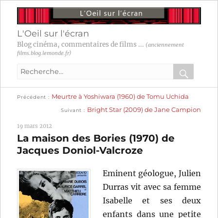
L'Oeil sur l'écran
Blog cinéma, commentaires de films ...
(anciennement
films.blog.lemonde.fr)
Recherche
pour
RECHER
OK
Publication
Navigation
Meurtre à Yoshiwara (1960) de Tomu Uchida
:
Précédent
précédente :
Publication
Bright Star (2009) de Jane Campion
Suivant
suivante :
de
19 mars 2012
l’article
La maison des Bories (1970) de
Jacques Doniol-Valcroze
Eminent géologue, Julien
Durras vit avec sa femme
Isabelle et ses deux
enfants dans une petite