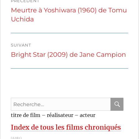
PRÉCÉDENT
de
Meurtre à Yoshiwara (1960) de Tomu
Publication
Uchida
précédente :
l’article
SUIVANT
Bright Star (2009) de Jane Campion
Publication
suivante :
Recherche
pour
RECHER
OK
titre de film – réalisateur – acteur
:
Index de tous les films chroniqués
(6381)