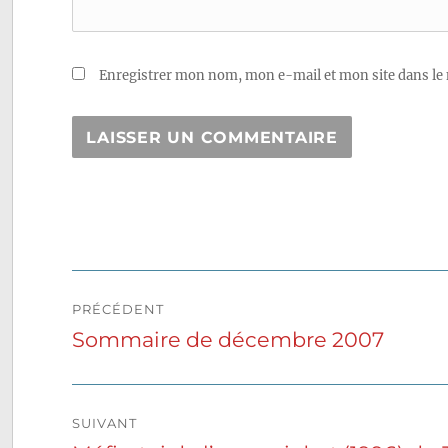
Enregistrer mon nom, mon e-mail et mon site dans le
Navigation
PRÉCÉDENT
de
Sommaire de décembre 2007
Publication
précédente :
l’article
SUIVANT