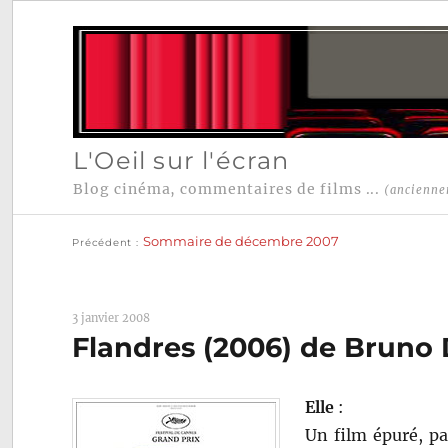
L'Oeil sur l'écran
Blog cinéma, commentaires de films ...
(ancienne
Publication
Navigation
précédente :
Sommaire de décembre 2007
Précédent
de
l’article
3 janvier 2008
Flandres (2006) de Brun
Elle
:
Un film épuré, pa