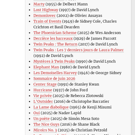
Marty
(1955) de Delbert Mann
Lost Highway
(1997) de David Lynch
Demonlover
(2002) de Olivier Assayas
Train of Events
(1949) de Sidney Cole, Charles
Crichton et Basil Dearden
The Phoenician Scheme
(2025) de Wes Anderson
Derrière les barreaux
(1929) de James Parrott
Twin Peaks : The Return
(2017) de David Lynch
Twin Peaks : Les 7 derniers jours de Laura Palmer
(1992) de David Lynch
Mystères à Twin Peaks
(1990) de David Lynch
Elephant Man
(1980) de David Lynch
Les Demoiselles Harvey
(1946) de George Sidney
Sommaire de juin 2026
Center Stage
(1991) de Stanley Kwan
Hurricane
(1937) de John Ford
Vie privée
(2025) de Rebecca Zlotowski
L’Outsider
(2016) de Christophe Barratier
La Lame diabolique
(1965) de Kenji Misumi
Oui
(2025) de Nadav Lapid
Un poète
(2025) de Simón Mesa Soto
The Nice Guys
(2016) de Shane Black
Miroirs No. 3
(2025) de Christian Petzold