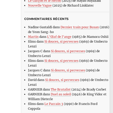
Le Garçon et le Héron
(2023) de Hayao Miyazaki
Nouvelle Vague
(2025) de Richard Linklater
COMMENTAIRES RÉCENTS
Nadine Gastaldi
dans
Dernier train pour Busan
(2016)
de Yeon Sang-ho
Martin
dans
L’Œuf de l’ange
(1985) de Mamoru Oshii
films
dans
Si douces, si perverses
(1969) de Umberto
Lenzi
Jacques C
dans
Si douces, si perverses
(1969) de
Umberto Lenzi
films
dans
Si douces, si perverses
(1969) de Umberto
Lenzi
Jacques C
dans
Si douces, si perverses
(1969) de
Umberto Lenzi
David
dans
Si douces, si perverses
(1969) de Umberto
Lenzi
GARNIER
dans
The Brutalist
(2024) de Brady Corbet
GARNIER
dans
Duel au soleil
(1946) de King Vidor et
William Dieterle
films
dans
Le Parrain 3
(1990) de Francis Ford
Coppola