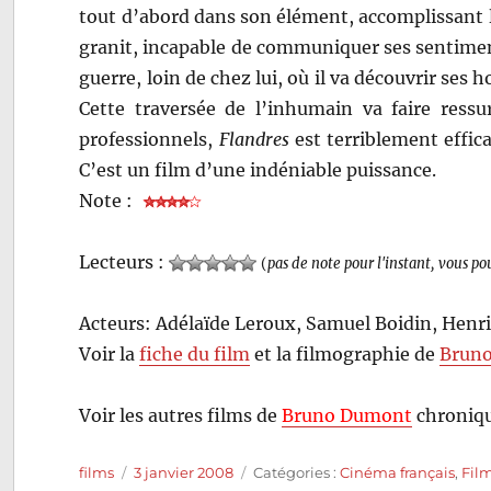
tout d’abord dans son élément, accomplissant l
granit, incapable de communiquer ses sentimen
guerre, loin de chez lui, où il va découvrir ses h
Cette traversée de l’inhumain va faire ress
professionnels,
Flandres
est terriblement effic
C’est un film d’une indéniable puissance.
Note :
Lecteurs :
(
pas de note pour l'instant, vous po
Acteurs: Adélaïde Leroux, Samuel Boidin, Henri
Voir la
fiche du film
et la filmographie de
Brun
Voir les autres films de
Bruno Dumont
chroniqu
Auteur
Publié
Catégories
films
3 janvier 2008
Catégories :
Cinéma français
,
Fil