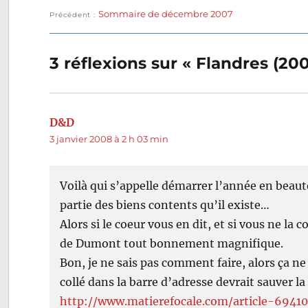
le
Publication
Sommaire de décembre 2007
Navigation
Précédent
précédente :
de
3 réflexions sur « Flandres (2
l’article
D&D
dit :
3 janvier 2008 à 2 h 03 min
Voilà qui s’appelle démarrer l’année en beaut
partie des biens contents qu’il existe…
Alors si le coeur vous en dit, et si vous ne la 
de Dumont tout bonnement magnifique.
Bon, je ne sais pas comment faire, alors ça ne
collé dans la barre d’adresse devrait sauver la
http://www.matierefocale.com/article-6941