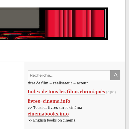
Recherche
pour
RECHE
OK
titre de film – réalisateur – acteur
:
Index de tous les films chroniqués
(6381)
livres-cinema.info
>> Tous les livres sur le cinéma
cinemabooks.info
>> English books on cinema