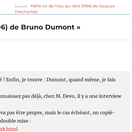
Publication
Méfie-toi de l’eau qui dort (1996) de Jacques
Suivant
suivante :
Deschamps
006) de Bruno Dumont »
é ! Enfin, je trouve : Dumont, quand même, je fais
connaissez pas déjà, chez M. Devo, il y a une interview
 va pas être propre, mais le cas échéant, un copié-
 double mise :
018.html