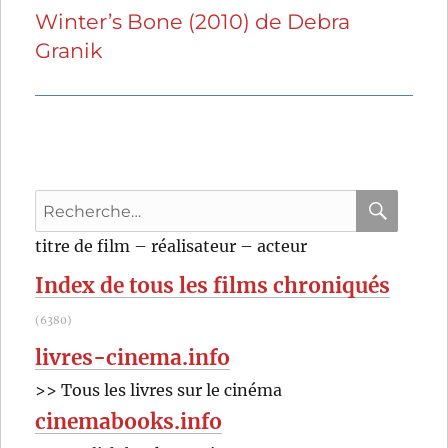
Winter’s Bone (2010) de Debra
Publication
Granik
suivante :
Recherche
pour
RECHER
OK
titre de film – réalisateur – acteur
:
Index de tous les films chroniqués
(6380)
livres-cinema.info
>> Tous les livres sur le cinéma
cinemabooks.info