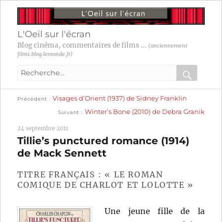
L'Oeil sur l'écran
Blog cinéma, commentaires de films ...
(anciennement
films.blog.lemonde.fr)
Recherche
pour
RECHER
OK
Publication
Navigation
Visages d’Orient (1937) de Sidney Franklin
:
Précédent
précédente :
Publication
Winter’s Bone (2010) de Debra Granik
Suivant
suivante :
de
24 septembre 2011
l’article
Tillie’s punctured romance (1914)
de Mack Sennett
TITRE FRANÇAIS : « LE ROMAN
COMIQUE DE CHARLOT ET LOLOTTE »
Une jeune fille de la