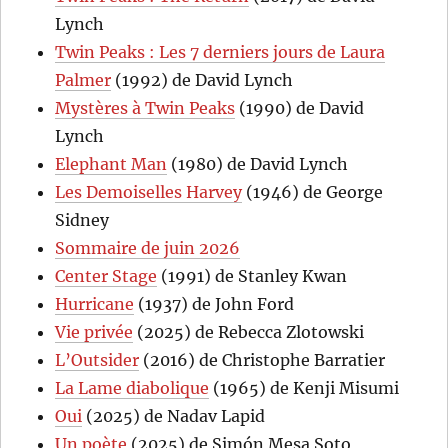
Lynch
Twin Peaks : Les 7 derniers jours de Laura
Palmer
(1992) de David Lynch
Mystères à Twin Peaks
(1990) de David
Lynch
Elephant Man
(1980) de David Lynch
Les Demoiselles Harvey
(1946) de George
Sidney
Sommaire de juin 2026
Center Stage
(1991) de Stanley Kwan
Hurricane
(1937) de John Ford
Vie privée
(2025) de Rebecca Zlotowski
L’Outsider
(2016) de Christophe Barratier
La Lame diabolique
(1965) de Kenji Misumi
Oui
(2025) de Nadav Lapid
Un poète
(2025) de Simón Mesa Soto