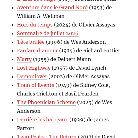
Aventure dans le Grand Nord
(1953) de
William A. Wellman
Hors du temps
(2024) de Olivier Assayas
Sommaire de juillet 2026
Tête brûlée
(1996) de Wes Anderson
Fanfare d’amour
(1935) de Richard Pottier
Marty
(1955) de Delbert Mann
Lost Highway
(1997) de David Lynch
Demonlover
(2002) de Olivier Assayas
Train of Events
(1949) de Sidney Cole,
Charles Crichton et Basil Dearden
The Phoenician Scheme
(2025) de Wes
Anderson
Derrière les barreaux
(1929) de James
Parrott
Twin Peaks : The Return
(2017) de David