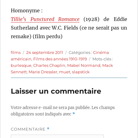
Homonyme :
Tillie’s Punctured Romance
(1928) de Eddie
Sutherland avec W.C. Fields (ce ne serait pas un
remake) (film perdu)
Auteur
Publié
Catégories
films
24 septembre 2011
Catégories :
Cinéma
le
Étiquettes
américain
,
Films des années 1910-1919
Mots-clés :
burlesque
,
Charles Chaplin
,
Mabel Normand
,
Mack
Sennett
,
Marie Dressler
,
muet
,
slapstick
Laisser un commentaire
Votre adresse e-mail ne sera pas publiée.
Les champs
obligatoires sont indiqués avec
*
COMMENTAIRE
*