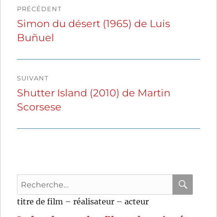
PRÉCÉDENT
de
Simon du désert (1965) de Luis
Publication
Buñuel
précédente :
l’article
SUIVANT
Shutter Island (2010) de Martin
Publication
Scorsese
suivante :
Recherche
pour
RECHER
OK
titre de film – réalisateur – acteur
: