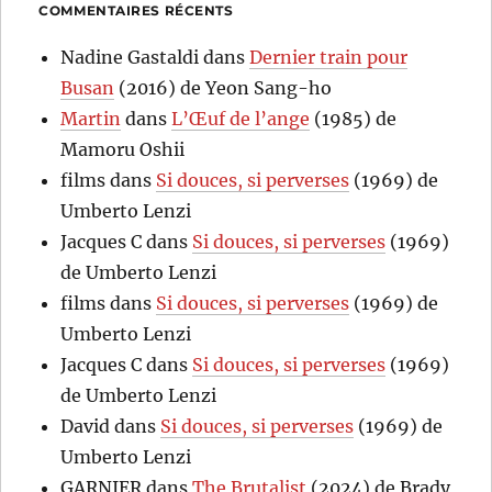
COMMENTAIRES RÉCENTS
Nadine Gastaldi
dans
Dernier train pour
Busan
(2016) de Yeon Sang-ho
Martin
dans
L’Œuf de l’ange
(1985) de
Mamoru Oshii
films
dans
Si douces, si perverses
(1969) de
Umberto Lenzi
Jacques C
dans
Si douces, si perverses
(1969)
de Umberto Lenzi
films
dans
Si douces, si perverses
(1969) de
Umberto Lenzi
Jacques C
dans
Si douces, si perverses
(1969)
de Umberto Lenzi
David
dans
Si douces, si perverses
(1969) de
Umberto Lenzi
GARNIER
dans
The Brutalist
(2024) de Brady