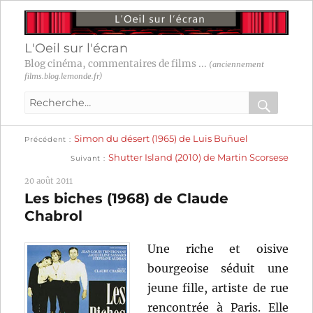
L'Oeil sur l'écran
Blog cinéma, commentaires de films ...
(anciennement
films.blog.lemonde.fr)
Recherche
pour
RECHER
OK
Publication
Navigation
Simon du désert (1965) de Luis Buñuel
:
Précédent
précédente :
Publication
Shutter Island (2010) de Martin Scorsese
Suivant
suivante :
de
20 août 2011
l’article
Les biches (1968) de Claude
Chabrol
Une riche et oisive
bourgeoise séduit une
jeune fille, artiste de rue
rencontrée à Paris. Elle