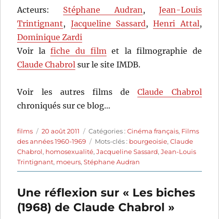
Acteurs:
Stéphane Audran
,
Jean-Louis
Trintignant
,
Jacqueline Sassard
,
Henri Attal
,
Dominique Zardi
Voir la
fiche du film
et la filmographie de
Claude Chabrol
sur le site IMDB.
Voir les autres films de
Claude Chabrol
chroniqués sur ce blog…
Auteur
Publié
Catégories
films
20 août 2011
Catégories :
Cinéma français
,
Films
le
Étiquettes
des années 1960-1969
Mots-clés :
bourgeoisie
,
Claude
Chabrol
,
homosexualité
,
Jacqueline Sassard
,
Jean-Louis
Trintignant
,
moeurs
,
Stéphane Audran
Une réflexion sur « Les biches
(1968) de Claude Chabrol »